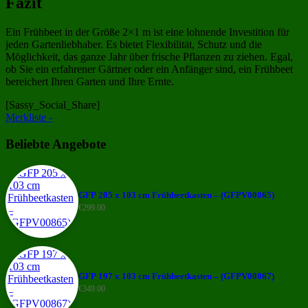
Fazit
Ein Frühbeet in der Größe 2×1 m ist eine lohnende Investition für
jeden Gartenliebhaber. Es bietet Flexibilität, Schutz und die
Möglichkeit, das ganze Jahr über frische Pflanzen zu ziehen. Egal,
ob Sie ein erfahrener Gärtner oder ein Anfänger sind, ein Frühbeet
bereichert Ihren Garten und Ihre Ernte.
[Sassy_Social_Share]
Merkliste -
Beliebte Angebote
GFP 205 x 103 cm Frühbeetkasten – (GFPV00865)
€
299.00
GFP 197 x 103 cm Frühbeetkasten – (GFPV00867)
€
349.00