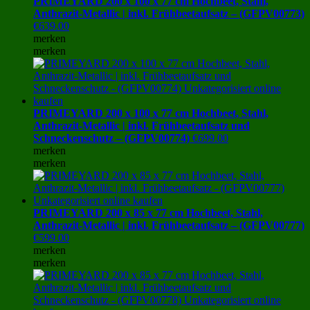
PRIMEYARD 200 x 100 x 77 cm Hochbeet, Stahl,
Anthrazit-Metallic | inkl. Frühbeetaufsatz – (GFPV00773)
€
639.00
merken
merken
PRIMEYARD 200 x 100 x 77 cm Hochbeet, Stahl,
Anthrazit-Metallic | inkl. Frühbeetaufsatz und
Schneckenschutz – (GFPV00774)
€
699.00
merken
merken
PRIMEYARD 200 x 85 x 77 cm Hochbeet, Stahl,
Anthrazit-Metallic | inkl. Frühbeetaufsatz – (GFPV00777)
€
599.00
merken
merken