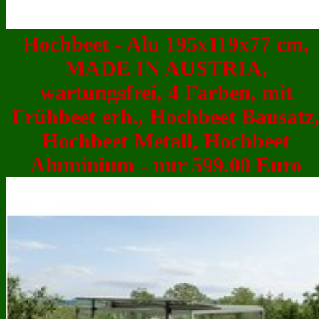
Hochbeet - Alu 195x119x77 cm,
MADE IN AUSTRIA,
wartungsfrei, 4 Farben, mit
Frühbeet erh., Hochbeet Bausatz
Hochbeet Metall, Hochbeet
Aluminium - nur 599.00 Euro