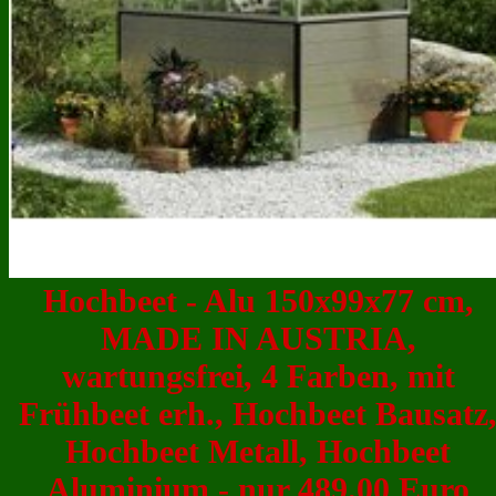
Hochbeet - Alu 150x99x77 cm,
MADE IN AUSTRIA,
wartungsfrei, 4 Farben, mit
Frühbeet erh., Hochbeet Bausatz
Hochbeet Metall, Hochbeet
Aluminium - nur 489.00 Euro