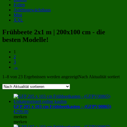
Folien
Anlehngewächshaus
Mini
XXL
Frühbeete 2x1 m | 200x100 cm - die
besten Modelle!
1
2
3
→
1–8 von 23 Ergebnissen werden angezeigt
Nach Aktualität sortiert
GFP 205 x 103 cm Frühbeetkasten – (GFPV00865)
€
299.00
merken
merken