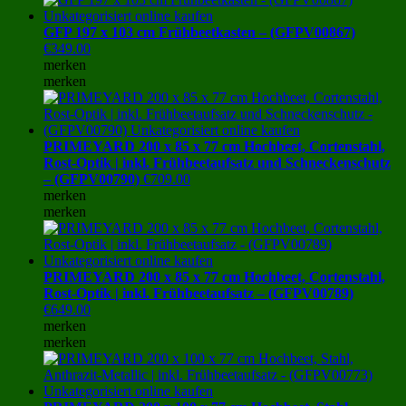
GFP 197 x 103 cm Frühbeetkasten – (GFPV00867)
€
349.00
merken
merken
PRIMEYARD 200 x 85 x 77 cm Hochbeet, Cortenstahl,
Rost-Optik | inkl. Frühbeetaufsatz und Schneckenschutz
– (GFPV00790)
€
709.00
merken
merken
PRIMEYARD 200 x 85 x 77 cm Hochbeet, Cortenstahl,
Rost-Optik | inkl. Frühbeetaufsatz – (GFPV00789)
€
649.00
merken
merken