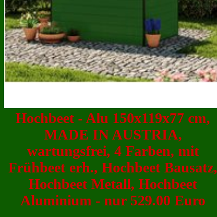
Hochbeet - Alu 150x119x77 cm,
MADE IN AUSTRIA,
wartungsfrei, 4 Farben, mit
Frühbeet erh., Hochbeet Bausatz
Hochbeet Metall, Hochbeet
Aluminium - nur 529.00 Euro