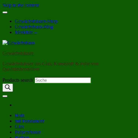
Skip to the content
Gewächshäuser-Shop
Gewächshaus-Blog
Merkliste –
Gewächshäuser
Gewächshäuser aus Glas, Kunststoff & Folie von
Qualitätsherstellern
Products search
Holz
mit Fundament
Glas
Polycarbonat
Balkon