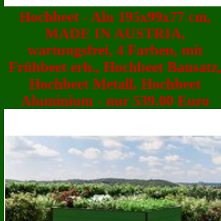
Hochbeet - Alu 195x99x77 cm,
MADE IN AUSTRIA,
wartungsfrei, 4 Farben, mit
Frühbeet erh., Hochbeet Bausatz
Hochbeet Metall, Hochbeet
Aluminium - nur 539.00 Euro