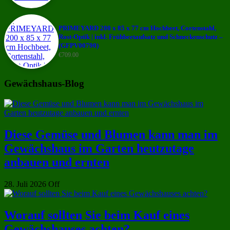
PRIMEYARD 200 x 85 x 77 cm Hochbeet, Cortenstahl,
Rost-Optik | inkl. Frühbeetaufsatz und Schneckenschutz –
(GFPV00790)
€
709.00
Gewächshaus-Blog
Diese Gemüse und Blumen kann man im
Gewächshaus im Garten heutzutage
anbauen und ernten
28. Juli 2026
Off
Worauf sollten Sie beim Kauf eines
Gewächshauses achten?