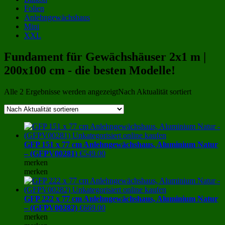
Folien
Anlehngewächshaus
Mini
XXL
Fundament für Gewächshäuser 2x1 m |
200x100 cm - die besten Modelle!
Alle 2 Ergebnisse werden angezeigt
Nach Aktualität sortiert
GFP 151 x 77 cm Anlehngewächshaus, Aluminium Natur
– (GFPV00281)
€
549.00
merken
merken
GFP 222 x 77 cm Anlehngewächshaus, Aluminium Natur
– (GFPV00282)
€
669.00
merken