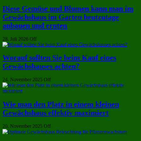
Diese Gemüse und Blumen kann man im
Gewächshaus im Garten heutzutage
anbauen und ernten
28. Juli 2026
Off
Worauf sollten Sie beim Kauf eines
Gewächshauses achten?
24. November 2025
Off
Wie man den Platz in einem kleinen
Gewächshaus effektiv maximiert
20. November 2025
Off