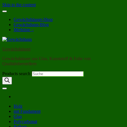
Skip to the content
Gewächshäuser-Shop
Gewächshaus-Blog
Merkliste –
Gewächshäuser
Gewächshäuser aus Glas, Kunststoff & Folie von
Qualitätsherstellern
Products search
Holz
mit Fundament
Glas
Polycarbonat
Balkon