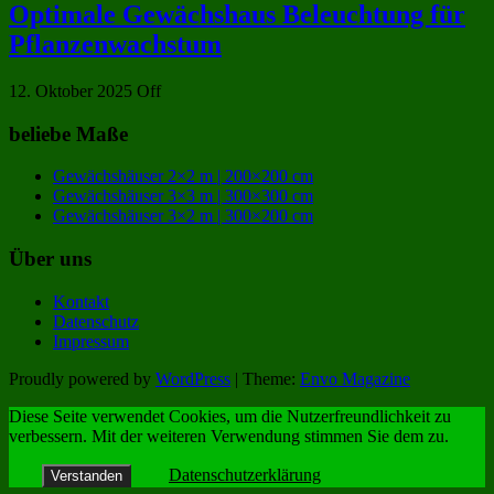
Optimale Gewächshaus Beleuchtung für
Pflanzenwachstum
12. Oktober 2025
Off
beliebe Maße
Gewächshäuser 2×2 m | 200×200 cm
Gewächshäuser 3×3 m | 300×300 cm
Gewächshäuser 3×2 m | 300×200 cm
Über uns
Kontakt
Datenschutz
Impressum
Proudly powered by
WordPress
|
Theme:
Envo Magazine
Diese Seite verwendet Cookies, um die Nutzerfreundlichkeit zu
verbessern. Mit der weiteren Verwendung stimmen Sie dem zu.
Datenschutzerklärung
Verstanden