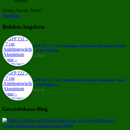
merken
[Sassy_Social_Share]
Merkliste -
Beliebte Angebote
GFP 151 x 77 cm Anlehngewächshaus, Aluminium Natur
– (GFPV00281)
€
549.00
GFP 222 x 77 cm Anlehngewächshaus, Aluminium Natur
– (GFPV00282)
€
669.00
Gewächshaus-Blog