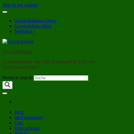
Skip to the content
Gewächshäuser-Shop
Gewächshaus-Blog
Merkliste –
Gewächshäuser
Gewächshäuser aus Glas, Kunststoff & Folie von
Qualitätsherstellern
Products search
Holz
mit Fundament
Glas
Polycarbonat
Balkon