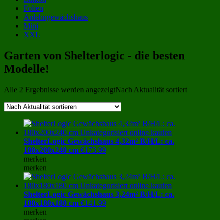
Folien
Anlehngewächshaus
Mini
XXL
Garten von Shelterlogic - die besten
Modelle!
Alle 2 Ergebnisse werden angezeigt
Nach Aktualität sortiert
ShelterLogic Gewächshaus 4,32m² B/H/L: ca.
180x200x240 cm
€
173.99
merken
merken
ShelterLogic Gewächshaus 3,24m² B/H/L: ca.
180x180x180 cm
€
141.99
merken