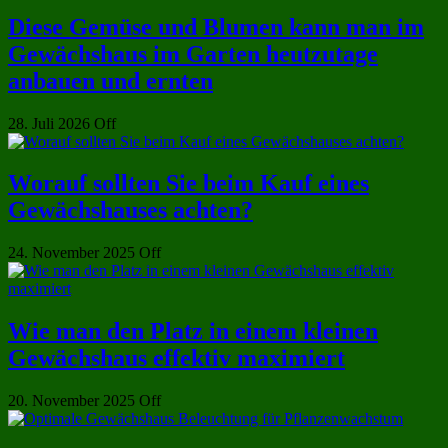
Diese Gemüse und Blumen kann man im
Gewächshaus im Garten heutzutage
anbauen und ernten
28. Juli 2026
Off
Worauf sollten Sie beim Kauf eines
Gewächshauses achten?
24. November 2025
Off
Wie man den Platz in einem kleinen
Gewächshaus effektiv maximiert
20. November 2025
Off