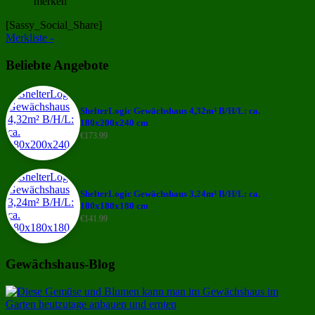
merken
[Sassy_Social_Share]
Merkliste -
Beliebte Angebote
ShelterLogic Gewächshaus 4,32m² B/H/L: ca.
180x200x240 cm
€
173.99
ShelterLogic Gewächshaus 3,24m² B/H/L: ca.
180x180x180 cm
€
141.99
Gewächshaus-Blog