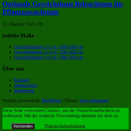
Optimale Gewächshaus Beleuchtung für
Pflanzenwachstum
12. Oktober 2025
Off
beliebe Maße
Gewächshäuser 2×2 m | 200×200 cm
Gewächshäuser 3×3 m | 300×300 cm
Gewächshäuser 3×2 m | 300×200 cm
Über uns
Kontakt
Datenschutz
Impressum
Proudly powered by
WordPress
|
Theme:
Envo Magazine
Diese Seite verwendet Cookies, um die Nutzerfreundlichkeit zu
verbessern. Mit der weiteren Verwendung stimmen Sie dem zu.
Datenschutzerklärung
Verstanden