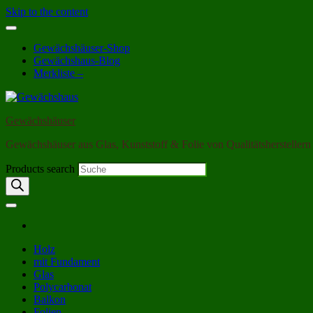
Skip to the content
Gewächshäuser-Shop
Gewächshaus-Blog
Merkliste –
Gewächshäuser
Gewächshäuser aus Glas, Kunststoff & Folie von Qualitätsherstellern
Products search
Holz
mit Fundament
Glas
Polycarbonat
Balkon
Folien