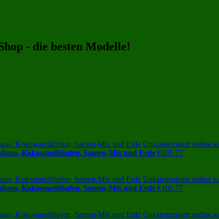
hop - die besten Modelle!
hshaus, Kokosquelltöpfen, Samen-Mix und Erde
€
105.77
hshaus, Kokosquelltöpfen, Samen-Mix und Erde
€
105.77