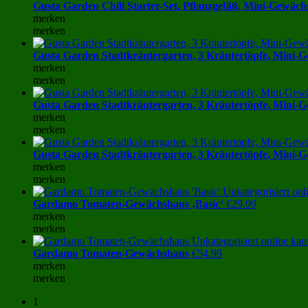
Gusta Garden Chili Starter-Set, Pflanzgefäß, Mini-Gewäc
merken
merken
Gusta Garden Stadtkräutergarten, 3 Kräutertöpfe, Mini-
merken
merken
Gusta Garden Stadtkräutergarten, 3 Kräutertöpfe, Mini-
merken
merken
Gusta Garden Stadtkräutergarten, 3 Kräutertöpfe, Mini-
merken
merken
Gardamo Tomaten-Gewächshaus ‚Basic‘
€
29.99
merken
merken
Gardamo Tomaten-Gewächshaus
€
54.99
merken
merken
1