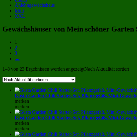
Anlehngewächshaus
Mini
XXL
Gewächshäuser von Mein schöner Garten S
1
2
3
→
1–8 von 23 Ergebnissen werden angezeigt
Nach Aktualität sortiert
Gusta Garden Chili Starter-Set, Pflanzgefäß, Mini-Gewäc
merken
merken
Gusta Garden Chili Starter-Set, Pflanzgefäß, Mini-Gewäc
merken
merken