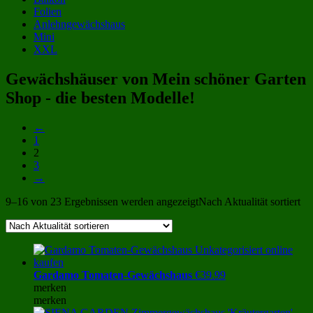
Folien
Anlehngewächshaus
Mini
XXL
Gewächshäuser von Mein schöner Garten
Shop - die besten Modelle!
←
1
2
3
→
9–16 von 23 Ergebnissen werden angezeigt
Nach Aktualität sortiert
Gardamo Tomaten-Gewächshaus
€
39.99
merken
merken