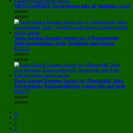
SIENA GARDEN Gewächshaus inkl. 36 Quelltabs
€
14.99
merken
merken
Gusta Garden Tomaten Starter-Set, 3 Tomatentöpfe,
Mini-Gewächshaus, Erde, Quelltöpfe und Saatgut
€
215.55
merken
merken
Gusta Garden Tomaten Starter-Set, Pflanzgefäß, Mini-
Gewächshaus, Kokosquelltöpfen, Samen-Mix und Erde
€
105.77
merken
merken
←
1
2
3