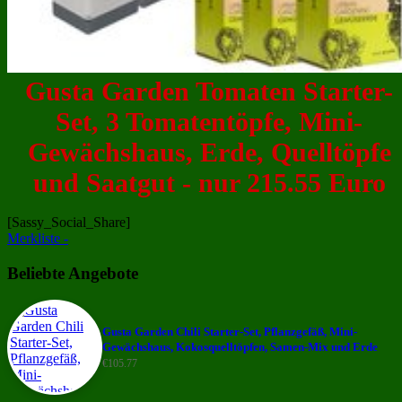
Gusta Garden Tomaten Starter-
Set, 3 Tomatentöpfe, Mini-
Gewächshaus, Erde, Quelltöpfe
und Saatgut - nur 215.55 Euro
[Sassy_Social_Share]
Merkliste -
Beliebte Angebote
Gusta Garden Chili Starter-Set, Pflanzgefäß, Mini-
Gewächshaus, Kokosquelltöpfen, Samen-Mix und Erde
€
105.77