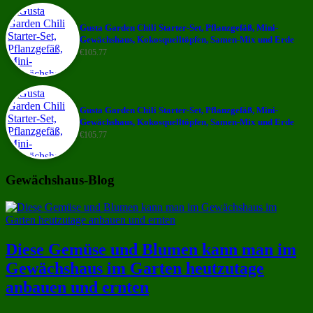
Gusta Garden Chili Starter-Set, Pflanzgefäß, Mini-
Gewächshaus, Kokosquelltöpfen, Samen-Mix und Erde
€
105.77
Gusta Garden Chili Starter-Set, Pflanzgefäß, Mini-
Gewächshaus, Kokosquelltöpfen, Samen-Mix und Erde
€
105.77
Gewächshaus-Blog
Diese Gemüse und Blumen kann man im
Gewächshaus im Garten heutzutage
anbauen und ernten