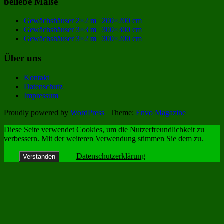
beliebe Maße
Gewächshäuser 2×2 m | 200×200 cm
Gewächshäuser 3×3 m | 300×300 cm
Gewächshäuser 3×2 m | 300×200 cm
Über uns
Kontakt
Datenschutz
Impressum
Proudly powered by
WordPress
|
Theme:
Envo Magazine
Diese Seite verwendet Cookies, um die Nutzerfreundlichkeit zu
verbessern. Mit der weiteren Verwendung stimmen Sie dem zu.
Datenschutzerklärung
Verstanden