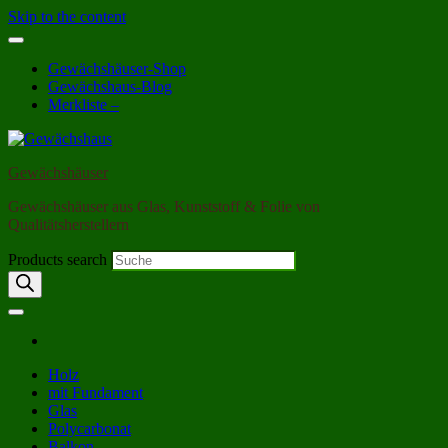
Skip to the content
Gewächshäuser-Shop
Gewächshaus-Blog
Merkliste –
Gewächshäuser
Gewächshäuser aus Glas, Kunststoff & Folie von
Qualitätsherstellern
Products search
Holz
mit Fundament
Glas
Polycarbonat
Balkon