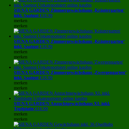
SIENA GARDEN Zimmergewächshaus ‚Kräutergarten‘
inkl. Saatgut
€
18.99
merken
merken
SIENA GARDEN Zimmergewächshaus ‚Kräutergarten‘
inkl. Saatgut
€
18.99
merken
merken
SIENA GARDEN Zimmergewächshaus ‚Zwergengarten‘
inkl. Saatgut
€
18.99
merken
merken
SIENA GARDEN Anzuchtgewächshaus XL inkl.
Topfplatte
€
16.99
merken
merken