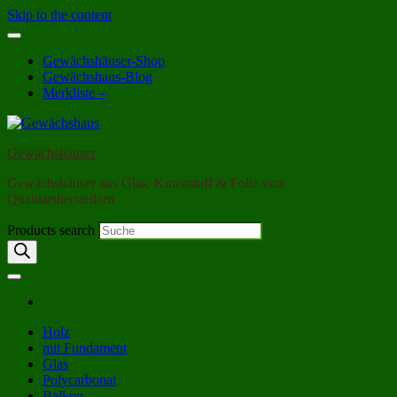
Skip to the content
Gewächshäuser-Shop
Gewächshaus-Blog
Merkliste –
Gewächshäuser
Gewächshäuser aus Glas, Kunststoff & Folie von
Qualitätsherstellern
Products search
Holz
mit Fundament
Glas
Polycarbonat
Balkon