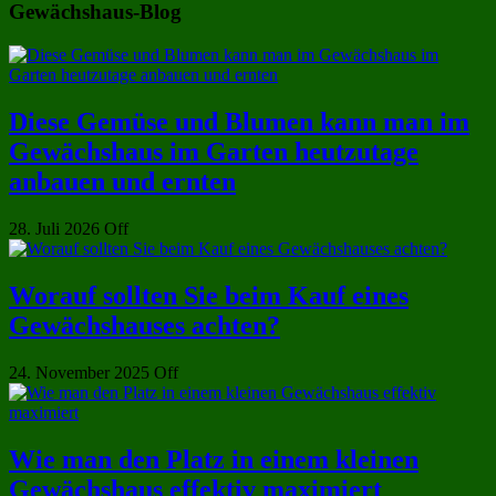
Gewächshaus-Blog
Diese Gemüse und Blumen kann man im
Gewächshaus im Garten heutzutage
anbauen und ernten
28. Juli 2026
Off
Worauf sollten Sie beim Kauf eines
Gewächshauses achten?
24. November 2025
Off
Wie man den Platz in einem kleinen
Gewächshaus effektiv maximiert