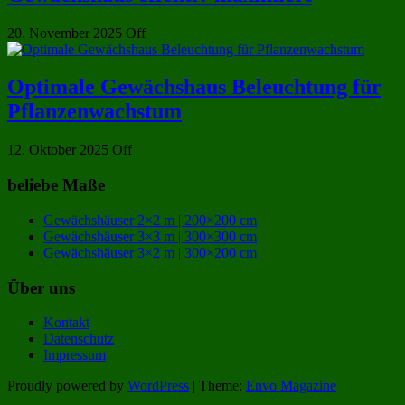
20. November 2025
Off
Optimale Gewächshaus Beleuchtung für
Pflanzenwachstum
12. Oktober 2025
Off
beliebe Maße
Gewächshäuser 2×2 m | 200×200 cm
Gewächshäuser 3×3 m | 300×300 cm
Gewächshäuser 3×2 m | 300×200 cm
Über uns
Kontakt
Datenschutz
Impressum
Proudly powered by
WordPress
|
Theme:
Envo Magazine