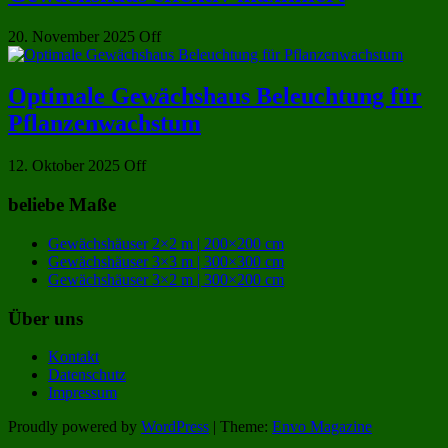
20. November 2025
Off
Optimale Gewächshaus Beleuchtung für
Pflanzenwachstum
12. Oktober 2025
Off
beliebe Maße
Gewächshäuser 2×2 m | 200×200 cm
Gewächshäuser 3×3 m | 300×300 cm
Gewächshäuser 3×2 m | 300×200 cm
Über uns
Kontakt
Datenschutz
Impressum
Proudly powered by
WordPress
|
Theme:
Envo Magazine