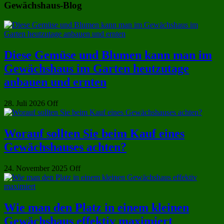
Gewächshaus-Blog
Diese Gemüse und Blumen kann man im
Gewächshaus im Garten heutzutage
anbauen und ernten
28. Juli 2026
Off
Worauf sollten Sie beim Kauf eines
Gewächshauses achten?
24. November 2025
Off
Wie man den Platz in einem kleinen
Gewächshaus effektiv maximiert