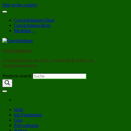
Skip to the content
Gewächshäuser-Shop
Gewächshaus-Blog
Merkliste –
Gewächshäuser
Gewächshäuser aus Glas, Kunststoff & Folie von
Qualitätsherstellern
Products search
Holz
mit Fundament
Glas
Polycarbonat
Balkon