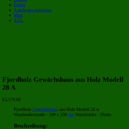
Folien
Anlehngewächshaus
Mini
XXL
Gewächshaus Kategorien:
Gewächshäuser von Fjordholz
(12)
Holz-Gewächshäuser
(68)
Fjordholz Gewächshaus aus Holz Modell
28 A
€
2,579.00
Fjordholz
Gewächshaus
aus Holz Modell 28 A
Wandaußenmaße : 198 x 298
cm
Wandstärke : 28mm
Beschreibung: