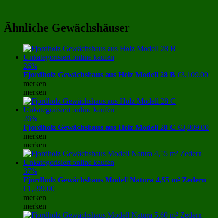
Ähnliche Gewächshäuser
26%
Fjordholz Gewächshaus aus Holz Modell 28 B
€
3,109.00
merken
merken
26%
Fjordholz Gewächshaus aus Holz Modell 28 C
€
3,809.00
merken
merken
37%
Fjordholz Gewächshaus Modell Natura 4,55 m² Zedern
€
1,299.00
merken
merken