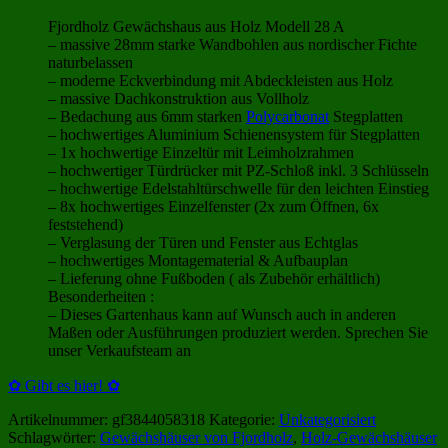
Fjordholz Gewächshaus aus Holz Modell 28 A
– massive 28mm starke Wandbohlen aus nordischer Fichte
naturbelassen
– moderne Eckverbindung mit Abdeckleisten aus Holz
– massive Dachkonstruktion aus Vollholz
– Bedachung aus 6mm starken
Polycarbonat
Stegplatten
– hochwertiges Aluminium Schienensystem für Stegplatten
– 1x hochwertige Einzeltür mit Leimholzrahmen
– hochwertiger Türdrücker mit PZ-Schloß inkl. 3 Schlüsseln
– hochwertige Edelstahltürschwelle für den leichten Einstieg
– 8x hochwertiges Einzelfenster (2x zum Öffnen, 6x
feststehend)
– Verglasung der Türen und Fenster aus Echtglas
– hochwertiges Montagematerial & Aufbauplan
– Lieferung ohne Fußboden ( als Zubehör erhältlich)
Besonderheiten :
– Dieses Gartenhaus kann auf Wunsch auch in anderen
Maßen oder Ausführungen produziert werden. Sprechen Sie
unser Verkaufsteam an
✿ Gibt es hier! ✿
Artikelnummer:
gf3844058318
Kategorie:
Unkategorisiert
Schlagwörter:
Gewächshäuser von Fjordholz
,
Holz-Gewächshäuser