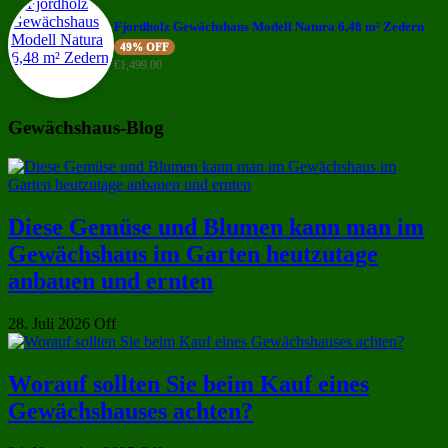
Fjordholz Gewächshaus Modell Natura 6,48 m² Zedern
49% OFF
€
1,499.00
Gewächshaus-Blog
Diese Gemüse und Blumen kann man im
Gewächshaus im Garten heutzutage
anbauen und ernten
28. Juli 2026
Off
Worauf sollten Sie beim Kauf eines
Gewächshauses achten?