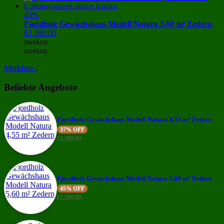
45%
Fjordholz Gewächshaus Modell Natura 5,60 m² Zedern
€
1,399.00
merken
merken
Merkliste -
Beliebte Angebote
Fjordholz Gewächshaus Modell Natura 4,55 m² Zedern
37% OFF
€
1,299.00
Fjordholz Gewächshaus Modell Natura 5,60 m² Zedern
45% OFF
€
1,399.00