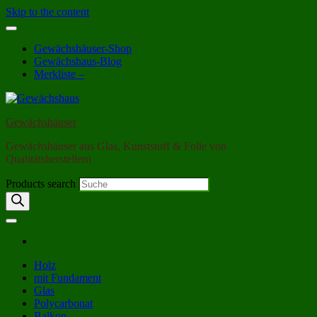
Skip to the content
Gewächshäuser-Shop
Gewächshaus-Blog
Merkliste –
Gewächshäuser
Gewächshäuser aus Glas, Kunststoff & Folie von
Qualitätsherstellern
Products search
Holz
mit Fundament
Glas
Polycarbonat
Balkon