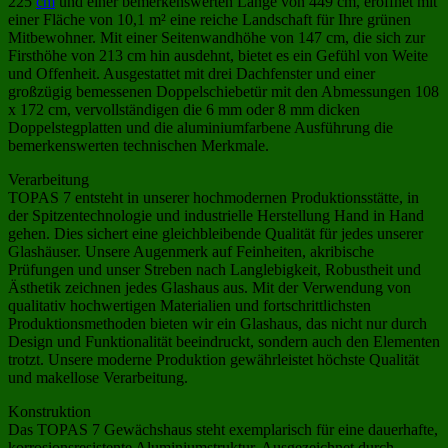
225
cm
und einer bemerkenswerten Länge von 449 cm, eröffnet mit
einer Fläche von 10,1 m² eine reiche Landschaft für Ihre grünen
Mitbewohner. Mit einer Seitenwandhöhe von 147 cm, die sich zur
Firsthöhe von 213 cm hin ausdehnt, bietet es ein Gefühl von Weite
und Offenheit. Ausgestattet mit drei Dachfenster und einer
großzügig bemessenen Doppelschiebetür mit den Abmessungen 108
x 172 cm, vervollständigen die 6 mm oder 8 mm dicken
Doppelstegplatten und die aluminiumfarbene Ausführung die
bemerkenswerten technischen Merkmale.
Verarbeitung
TOPAS 7 entsteht in unserer hochmodernen Produktionsstätte, in
der Spitzentechnologie und industrielle Herstellung Hand in Hand
gehen. Dies sichert eine gleichbleibende Qualität für jedes unserer
Glashäuser. Unsere Augenmerk auf Feinheiten, akribische
Prüfungen und unser Streben nach Langlebigkeit, Robustheit und
Ästhetik zeichnen jedes Glashaus aus. Mit der Verwendung von
qualitativ hochwertigen Materialien und fortschrittlichsten
Produktionsmethoden bieten wir ein Glashaus, das nicht nur durch
Design und Funktionalität beeindruckt, sondern auch den Elementen
trotzt. Unsere moderne Produktion gewährleistet höchste Qualität
und makellose Verarbeitung.
Konstruktion
Das TOPAS 7 Gewächshaus steht exemplarisch für eine dauerhafte,
korrosionsresistente Aluminiumstruktur. Ausgezeichnet durch