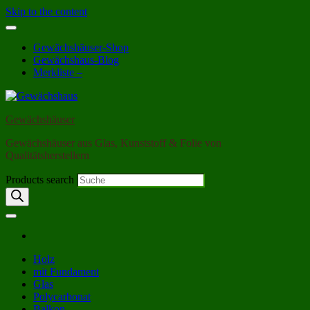
Skip to the content
Gewächshäuser-Shop
Gewächshaus-Blog
Merkliste –
Gewächshäuser
Gewächshäuser aus Glas, Kunststoff & Folie von
Qualitätsherstellern
Products search
Holz
mit Fundament
Glas
Polycarbonat
Balkon