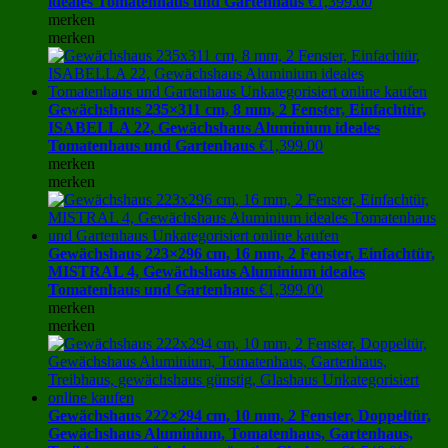
ideales Tomatenhaus und Gartenhaus
€
1,399.00
merken
merken
Gewächshaus 235×311 cm, 8 mm, 2 Fenster, Einfachtür,
ISABELLA 22, Gewächshaus Aluminium ideales
Tomatenhaus und Gartenhaus
€
1,399.00
merken
merken
Gewächshaus 223×296 cm, 16 mm, 2 Fenster, Einfachtür,
MISTRAL 4, Gewächshaus Aluminium ideales
Tomatenhaus und Gartenhaus
€
1,399.00
merken
merken
Gewächshaus 222×294 cm, 10 mm, 2 Fenster, Doppeltür,
Gewächshaus Aluminium, Tomatenhaus, Gartenhaus,