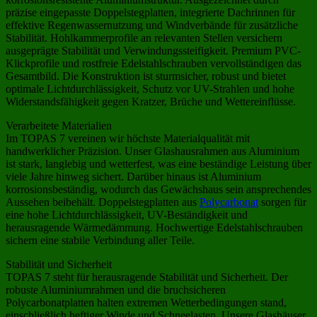
präzise eingepasste Doppelstegplatten, integrierte Dachrinnen für
effektive Regenwassernutzung und Windverbände für zusätzliche
Stabilität. Hohlkammerprofile an relevanten Stellen versichern
ausgeprägte Stabilität und Verwindungssteifigkeit. Premium PVC-
Klickprofile und rostfreie Edelstahlschrauben vervollständigen das
Gesamtbild. Die Konstruktion ist sturmsicher, robust und bietet
optimale Lichtdurchlässigkeit, Schutz vor UV-Strahlen und hohe
Widerstandsfähigkeit gegen Kratzer, Brüche und Wettereinflüsse.
Verarbeitete Materialien
Im TOPAS 7 vereinen wir höchste Materialqualität mit
handwerklicher Präzision. Unser Glashausrahmen aus Aluminium
ist stark, langlebig und wetterfest, was eine beständige Leistung über
viele Jahre hinweg sichert. Darüber hinaus ist Aluminium
korrosionsbeständig, wodurch das Gewächshaus sein ansprechendes
Aussehen beibehält. Doppelstegplatten aus
Polycarbonat
sorgen für
eine hohe Lichtdurchlässigkeit, UV-Beständigkeit und
herausragende Wärmedämmung. Hochwertige Edelstahlschrauben
sichern eine stabile Verbindung aller Teile.
Stabilität und Sicherheit
TOPAS 7 steht für herausragende Stabilität und Sicherheit. Der
robuste Aluminiumrahmen und die bruchsicheren
Polycarbonatplatten halten extremen Wetterbedingungen stand,
einschließlich heftiger Winde und Schneelasten. Unsere Glashäuser