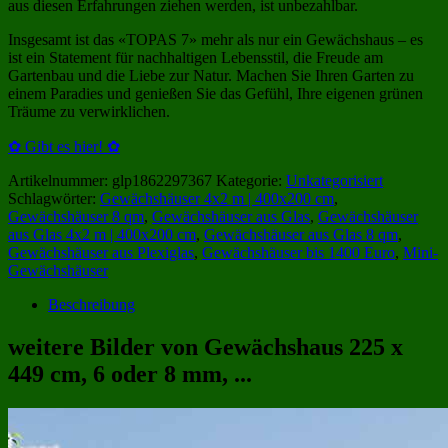
aus diesen Erfahrungen ziehen werden, ist unbezahlbar.
Insgesamt ist das «TOPAS 7» mehr als nur ein Gewächshaus – es
ist ein Statement für nachhaltigen Lebensstil, die Freude am
Gartenbau und die Liebe zur Natur. Machen Sie Ihren Garten zu
einem Paradies und genießen Sie das Gefühl, Ihre eigenen grünen
Träume zu verwirklichen.
✿ Gibt es hier! ✿
Artikelnummer:
glp1862297367
Kategorie:
Unkategorisiert
Schlagwörter:
Gewächshäuser 4x2 m | 400x200 cm
,
Gewächshäuser 8 qm
,
Gewächshäuser aus Glas
,
Gewächshäuser
aus Glas 4x2 m | 400x200 cm
,
Gewächshäuser aus Glas 8 qm
,
Gewächshäuser aus Plexiglas
,
Gewächshäuser bis 1400 Euro
,
Mini-
Gewächshäuser
Beschreibung
weitere Bilder von Gewächshaus 225 x
449 cm, 6 oder 8 mm, ...