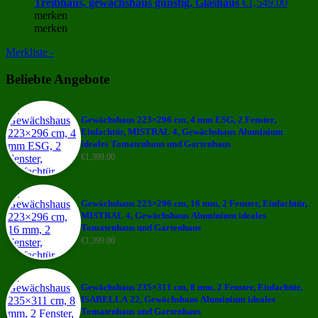
Treibhaus, gewächshaus günstig, Glashaus
€
1,549.00
merken
merken
Merkliste -
Beliebte Angebote
Gewächshaus 223×296 cm, 4 mm ESG, 2 Fenster,
Einfachtür, MISTRAL 4, Gewächshaus Aluminium
ideales Tomatenhaus und Gartenhaus
€
1,399.00
Gewächshaus 223×296 cm, 16 mm, 2 Fenster, Einfachtür,
MISTRAL 4, Gewächshaus Aluminium ideales
Tomatenhaus und Gartenhaus
€
1,399.00
Gewächshaus 235×311 cm, 8 mm, 2 Fenster, Einfachtür,
ISABELLA 22, Gewächshaus Aluminium ideales
Tomatenhaus und Gartenhaus