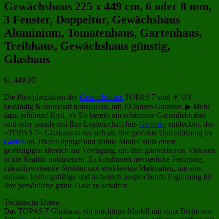
Gewächshaus 225 x 449 cm, 6 oder 8 mm,
3 Fenster, Doppeltür, Gewächshaus
Aluminium, Tomatenhaus, Gartenhaus,
Treibhaus, Gewächshaus günstig,
Glashaus
€
1,449.00
Die Plexiglasplatten des
Gewächshaus
TOPAS 7 sind ☀ UV-
beständig & dauerhaft transparent, mit 10 Jahren Garantie. ▶ Mehr
dazu erfahren! Egal, ob Sie bereits ein erfahrener Gartenliebhaber
sind oder gerade erst Ihre Leidenschaft fürs
Gärtnern
entdecken, das
«TOPAS 7» Glashaus bietet sich als Ihre perfekte Unterstützung im
Garten
an. Dieses üppige und stabile Modell stellt einen
großzügigen Bereich zur Verfügung, um Ihre gärtnerischen Visionen
in die Realität umzusetzen. Es kombiniert meisterliche Fertigung,
zukunftsweisende Struktur und erstklassige Materialien, um eine
robuste, leistungsfähige und ästhetisch ansprechende Ergänzung für
Ihre persönliche grüne Oase zu schaffen.
Technische Daten
Das TOPAS 7 Glashaus, ein prächtiges Modell mit einer Breite von