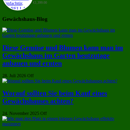
€
1,399.00
Gewächshaus-Blog
Diese Gemüse und Blumen kann man im
Gewächshaus im Garten heutzutage
anbauen und ernten
28. Juli 2026
Off
Worauf sollten Sie beim Kauf eines
Gewächshauses achten?
24. November 2025
Off