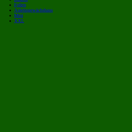
Folien
Anlehngewächshaus
Mini
XXL
Gewächshaus Kategorien:
Gewächshäuser bis 1400 Euro
(7)
Gewächshäuser aus Glas 4x2 m | 400x200 cm
(8)
Gewächshäuser aus Glas 8 qm
(8)
Gewächshäuser 4x2 m | 400x200 cm
(34)
Mini-Gewächshäuser
(34)
Gewächshäuser 8 qm
(40)
Gewächshäuser aus Plexiglas
(40)
Gewächshäuser aus Glas
(152)
Beliebte Gewächshäuser aus Glas Größen: