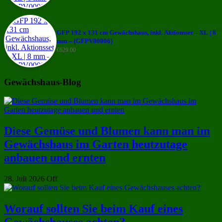
GFP 192 x 131 cm Gewächshaus, inkl. Aktionsset – XL | 8
mm – (GFPV00006)
€
629.00
Gewächshaus-Blog
Diese Gemüse und Blumen kann man im
Gewächshaus im Garten heutzutage
anbauen und ernten
28. Juli 2026
Off
Worauf sollten Sie beim Kauf eines