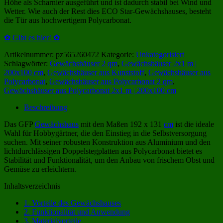
Höhe als Scharnier ausgeführt und ist dadurch stabil bei Wind und
Wetter. Wie auch der Rest dies ECO Star-Gewächshauses, besteht
die Tür aus hochwertigem Polycarbonat.
✿ Gibt es hier! ✿
Artikelnummer:
pz565260472
Kategorie:
Unkategorisiert
Schlagwörter:
Gewächshäuser 2 qm
,
Gewächshäuser 2x1 m |
200x100 cm
,
Gewächshäuser aus Kunststoff
,
Gewächshäuser aus
Polycarbonat
,
Gewächshäuser aus Polycarbonat 2 qm
,
Gewächshäuser aus Polycarbonat 2x1 m | 200x100 cm
Beschreibung
Das GFP
Gewächshaus
mit den Maßen 192 x 131
cm
ist die ideale
Wahl für Hobbygärtner, die den Einstieg in die Selbstversorgung
suchen. Mit seiner robusten Konstruktion aus Aluminium und den
lichtdurchlässigen Doppelstegplatten aus Polycarbonat bietet es
Stabilität und Funktionalität, um den Anbau von frischem Obst und
Gemüse zu erleichtern.
Inhaltsverzeichnis
1.
Vorteile des Gewächshauses
2.
Funktionalität und Anwendung
3.
Materialvorteile