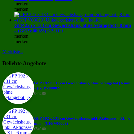
merken
merken
GFP 225 x 133 cm Gewächshaus, ohne Setangebot | 8 mm
– (GFPV00023)
€
799.00
merken
merken
Merkliste -
Beliebte Angebote
GFP 192 x 131 cm Gewächshaus, ohne Setangebot | 6 mm
– (GFPV00002)
€
449.00
GFP 192 x 131 cm Gewächshaus, inkl. Aktionsset – XL | 6
mm – (GFPV00003)
€
549.00