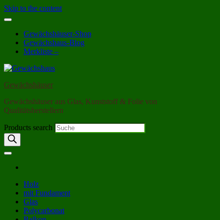
Skip to the content
Gewächshäuser-Shop
Gewächshaus-Blog
Merkliste –
Gewächshäuser
Gewächshäuser aus Glas, Kunststoff & Folie von
Qualitätsherstellern
Products search
Holz
mit Fundament
Glas
Polycarbonat
Balkon