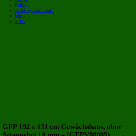
Folien
Anlehngewächshaus
Mini
XXL
Gewächshaus Kategorien:
Gewächshäuser aus Polycarbonat 2 qm
(12)
Gewächshäuser aus Polycarbonat 2x1 m | 200x100 cm
(12)
Gewächshäuser 2 qm
(60)
Gewächshäuser 2x1 m | 200x100 cm
(60)
Gewächshäuser aus Polycarbonat
(243)
Gewächshäuser aus Kunststoff
(258)
Beliebte Gewächshäuser aus Polycarbonat Größen:
GFP 192 x 131 cm Gewächshaus, ohne
Setangebot | 8 mm – (GFPV00005)