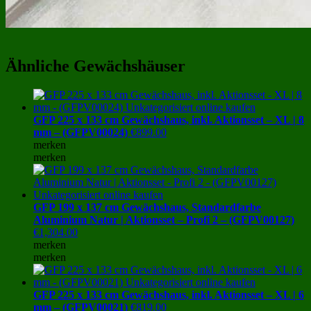
Ähnliche Gewächshäuser
GFP 225 x 133 cm Gewächshaus, inkl. Aktionsset – XL | 8
mm – (GFPV00024)
€
899.00
merken
merken
GFP 199 x 137 cm Gewächshaus, Standardfarbe
Aluminium Natur | Aktionsset – Profi 2 – (GFPV00127)
€
1,304.00
merken
merken
GFP 225 x 133 cm Gewächshaus, inkl. Aktionsset – XL | 6
mm – (GFPV00021)
€
819.00