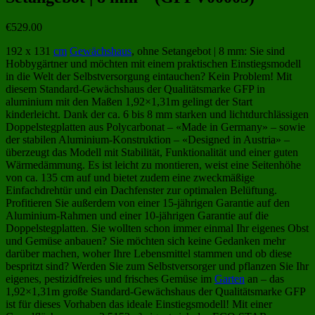
€
529.00
192 x 131
cm
Gewächshaus
, ohne Setangebot | 8 mm: Sie sind
Hobbygärtner und möchten mit einem praktischen Einstiegsmodell
in die Welt der Selbstversorgung eintauchen? Kein Problem! Mit
diesem Standard-Gewächshaus der Qualitätsmarke GFP in
aluminium mit den Maßen 1,92×1,31m gelingt der Start
kinderleicht. Dank der ca. 6 bis 8 mm starken und lichtdurchlässigen
Doppelstegplatten aus Polycarbonat – «Made in Germany» – sowie
der stabilen Aluminium-Konstruktion – «Designed in Austria» –
überzeugt das Modell mit Stabilität, Funktionalität und einer guten
Wärmedämmung. Es ist leicht zu montieren, weist eine Seitenhöhe
von ca. 135 cm auf und bietet zudem eine zweckmäßige
Einfachdrehtür und ein Dachfenster zur optimalen Belüftung.
Profitieren Sie außerdem von einer 15-jährigen Garantie auf den
Aluminium-Rahmen und einer 10-jährigen Garantie auf die
Doppelstegplatten. Sie wollten schon immer einmal Ihr eigenes Obst
und Gemüse anbauen? Sie möchten sich keine Gedanken mehr
darüber machen, woher Ihre Lebensmittel stammen und ob diese
bespritzt sind? Werden Sie zum Selbstversorger und pflanzen Sie Ihr
eigenes, pestizidfreies und frisches Gemüse im
Garten
an – das
1,92×1,31m große Standard-Gewächshaus der Qualitätsmarke GFP
ist für dieses Vorhaben das ideale Einstiegsmodell! Mit einer