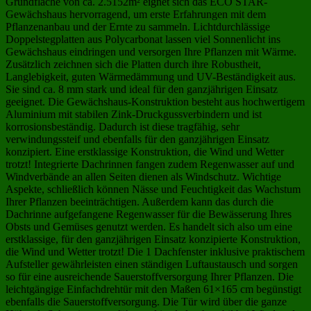
Grundfläche von ca. 2.5152m² eignet sich das ECO STAR-
Gewächshaus hervorragend, um erste Erfahrungen mit dem
Pflanzenanbau und der Ernte zu sammeln. Lichtdurchlässige
Doppelstegplatten aus Polycarbonat lassen viel Sonnenlicht ins
Gewächshaus eindringen und versorgen Ihre Pflanzen mit Wärme.
Zusätzlich zeichnen sich die Platten durch ihre Robustheit,
Langlebigkeit, guten Wärmedämmung und UV-Beständigkeit aus.
Sie sind ca. 8 mm stark und ideal für den ganzjährigen Einsatz
geeignet. Die Gewächshaus-Konstruktion besteht aus hochwertigem
Aluminium mit stabilen Zink-Druckgussverbindern und ist
korrosionsbeständig. Dadurch ist diese tragfähig, sehr
verwindungssteif und ebenfalls für den ganzjährigen Einsatz
konzipiert. Eine erstklassige Konstruktion, die Wind und Wetter
trotzt! Integrierte Dachrinnen fangen zudem Regenwasser auf und
Windverbände an allen Seiten dienen als Windschutz. Wichtige
Aspekte, schließlich können Nässe und Feuchtigkeit das Wachstum
Ihrer Pflanzen beeinträchtigen. Außerdem kann das durch die
Dachrinne aufgefangene Regenwasser für die Bewässerung Ihres
Obsts und Gemüses genutzt werden. Es handelt sich also um eine
erstklassige, für den ganzjährigen Einsatz konzipierte Konstruktion,
die Wind und Wetter trotzt! Die 1 Dachfenster inklusive praktischem
Aufsteller gewährleisten einen ständigen Luftaustausch und sorgen
so für eine ausreichende Sauerstoffversorgung Ihrer Pflanzen. Die
leichtgängige Einfachdrehtür mit den Maßen 61×165 cm begünstigt
ebenfalls die Sauerstoffversorgung. Die Tür wird über die ganze