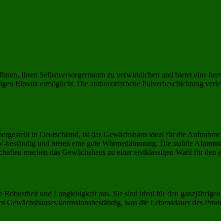
Ihnen, Ihren Selbstversorgertraum zu verwirklichen und bietet eine h
hrigen Einsatz ermöglicht. Die anthrazitfarbene Pulverbeschichtung ver
hergestellt in Deutschland, ist das Gewächshaus ideal für die Aufnahme
, UV-beständig und bieten eine gute Wärmedämmung. Die stabile Aluminiu
schaften machen das Gewächshaus zu einer erstklassigen Wahl für den g
e Robustheit und Langlebigkeit aus. Sie sind ideal für den ganzjährig
des Gewächshauses korrosionsbeständig, was die Lebensdauer des Produk