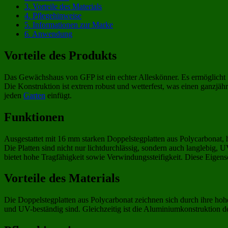
3.
Vorteile des Materials
4.
Pflegehinweise
5.
Informationen zur Marke
6.
Anwendung
Vorteile des Produkts
Das Gewächshaus von GFP ist ein echter Alleskönner. Es ermöglicht 
Die Konstruktion ist extrem robust und wetterfest, was einen ganzjä
jeden
Garten
einfügt.
Funktionen
Ausgestattet mit 16 mm starken Doppelstegplatten aus Polycarbonat, 
Die Platten sind nicht nur lichtdurchlässig, sondern auch langlebig
bietet hohe Tragfähigkeit sowie Verwindungssteifigkeit. Diese Eigen
Vorteile des Materials
Die Doppelstegplatten aus Polycarbonat zeichnen sich durch ihre hoh
und UV-beständig sind. Gleichzeitig ist die Aluminiumkonstruktion 