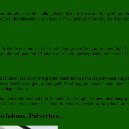
niumkonstruktion sollte gelegentlich auf Korrosion überprüft und be
 Lichtdurchlässigkeit zu erhalten. Regelmäßige Kontrolle der Scharnie
en Produkte bekannt ist. Die Marke legt großen Wert auf hochwertige M
uminiumrahmen und 10 Jahren auf die Doppelstegplatten unterstreicht G
nd Blumen. Dank der integrierten Dachrinnen kann Regenwasser aufgef
en Aufstellern sorgen für eine gute Belüftung und ausreichende Sauers
ufschlagen kann.
 aus Funktionalität und Ästhetik. Es ermöglicht Ihnen, unabhängig vo
 Materialien machen es zu einer lohnenden Investition für jeden Garten
chshaus, Pulverbes...