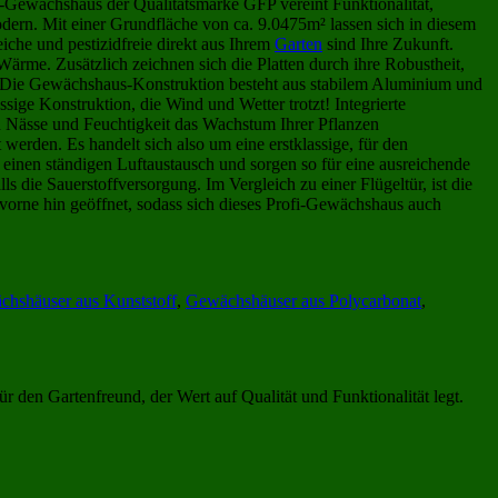
-Gewächshaus der Qualitätsmarke GFP vereint Funktionalität,
odern. Mit einer Grundfläche von ca. 9.0475m² lassen sich in diesem
iche und pestizidfreie direkt aus Ihrem
Garten
sind Ihre Zukunft.
ärme. Zusätzlich zeichnen sich die Platten durch ihre Robustheit,
. Die Gewächshaus-Konstruktion besteht aus stabilem Aluminium und
ssige Konstruktion, die Wind und Wetter trotzt! Integrierte
 Nässe und Feuchtigkeit das Wachstum Ihrer Pflanzen
rden. Es handelt sich also um eine erstklassige, für den
n einen ständigen Luftaustausch und sorgen so für eine ausreichende
 die Sauerstoffversorgung. Im Vergleich zu einer Flügeltür, ist die
 vorne hin geöffnet, sodass sich dieses Profi-Gewächshaus auch
hshäuser aus Kunststoff
,
Gewächshäuser aus Polycarbonat
,
ür den Gartenfreund, der Wert auf Qualität und Funktionalität legt.