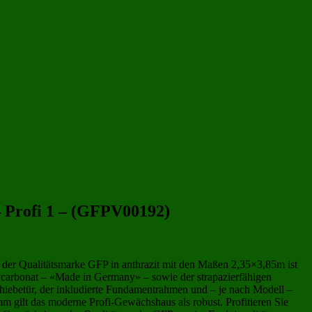
Gewächshäuser aus Polycarbonat
(243)
Gewächshäuser aus Kunststoff
(258)
– Profi 1 – (GFPV00192)
s der Qualitätsmarke GFP in anthrazit mit den Maßen 2,35×3,85m ist
lycarbonat – «Made in Germany» – sowie der strapazierfähigen
hiebetür, der inkludierte Fundamentrahmen und – je nach Modell –
m gilt das moderne Profi-Gewächshaus als robust. Profitieren Sie