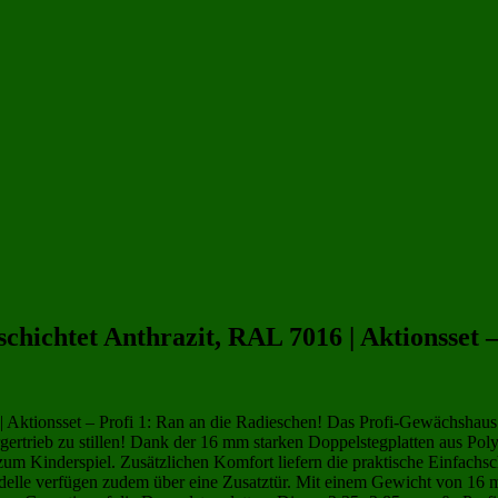
carbonat 8 qm
(26)
Gewächshäuser 4x2 m | 400x200 cm
(34)
Gewächshäuser 8 qm
(40)
hichtet Anthrazit, RAL 7016 | Aktionsset 
 | Aktionsset – Profi 1: Ran an die Radieschen! Das Profi-Gewächshau
rgertrieb zu stillen! Dank der 16 mm starken Doppelstegplatten aus Po
m Kinderspiel. Zusätzlichen Komfort liefern die praktische Einfachsc
delle verfügen zudem über eine Zusatztür. Mit einem Gewicht von 16 m