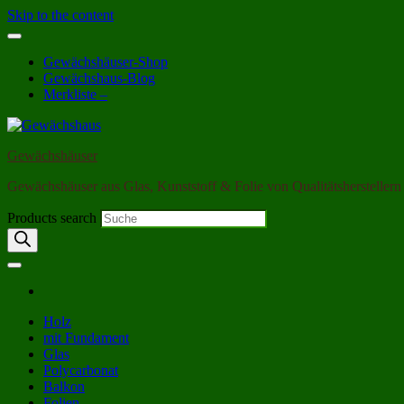
Skip to the content
Gewächshäuser-Shop
Gewächshaus-Blog
Merkliste –
Gewächshäuser
Gewächshäuser aus Glas, Kunststoff & Folie von Qualitätsherstellern
Products search
Holz
mit Fundament
Glas
Polycarbonat
Balkon
Folien