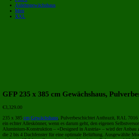
Anlehngewächshaus
Mini
XXL
Gewächshaus Kategorien:
Gewächshäuser aus Polycarbonat 4x2 m | 400x200 cm
(26)
Gewächshäuser aus Poly
Beliebte Gewächshäuser aus Polycarbonat Größen:
GFP 235 x 385 cm Gewächshaus, Pulverbesc
€
3,329.00
235 x 385
cm
Gewächshaus
, Pulverbeschichtet Anthrazit, RAL 7016
ein echter Alleskönner, wenn es darum geht, den eigenen Selbstverso
Aluminium-Konstruktion – «Designed in Austria» – wird der Anbau zu
die 2 bis 4 Dachfenster für eine optimale Belüftung. Ausgewählte Mo