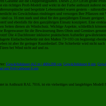
n Garantie auf die Doppelstegplatten. Dieses 2,35×3,85m große Profi
t ein richtiges Profi-Modell und wirkt in der Farbe anthrazit äußerst m
ereuropäische und bespritzte Lebensmittel waren gestern – nährstoffre
nenlicht ins Gewächshaus eindringen und versorgen Ihre Pflanzen mit W
ind ca. 16 mm stark und ideal für den ganzjährigen Einsatz geeignet
steif und ebenfalls für den ganzjährigen Einsatz konzipiert. Eine erstkla
 Seiten dienen als Windschutz. Wichtige Aspekte, schließlich können
e Regenwasser für die Bewässerung Ihres Obsts und Gemüses genutzt we
rotzt! Die 4 Dachfenster inklusive praktischem Aufsteller gewährleiste
lagerte Einfachschiebetür mit den Maßen 73×193 cm begünstigt ebenfalls
eben ist aber ihr geringer Raumbedarf. Die Schiebetür wird nicht nach
 Türen bei Wind nicht auf und zu.
ter:
Gewächshäuser 4x2 m | 400x200 cm
,
Gewächshäuser 8 qm
,
Gewäc
r aus Polycarbonat 8 qm
tet in Anthrazit RAL 7016, ist ein vielseitiges und langlebiges Modell f