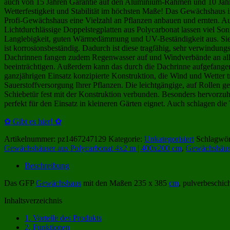
auch von 15 Jahren Garantie auf den Aluminium-Rahmen und 10 Jahre
Wetterfestigkeit und Stabilität im höchsten Maße! Das Gewächshaus is
Profi-Gewächshaus eine Vielzahl an Pflanzen anbauen und ernten. Auß
Lichtdurchlässige Doppelstegplatten aus Polycarbonat lassen viel Son
Langlebigkeit, guten Wärmedämmung und UV-Beständigkeit aus. Sie s
ist korrosionsbeständig. Dadurch ist diese tragfähig, sehr verwindungs
Dachrinnen fangen zudem Regenwasser auf und Windverbände an allen
beeinträchtigen. Außerdem kann das durch die Dachrinne aufgefangen
ganzjährigen Einsatz konzipierte Konstruktion, die Wind und Wetter t
Sauerstoffversorgung Ihrer Pflanzen. Die leichtgängige, auf Rollen ge
Schiebetür fest mit der Konstruktion verbunden. Besonders hervorzuh
perfekt für den Einsatz in kleineren Gärten eignet. Auch schlagen die
✿ Gibt es hier! ✿
Artikelnummer:
pz1467247129
Kategorie:
Unkategorisiert
Schlagwör
Gewächshäuser aus Polycarbonat 4x2 m | 400x200 cm
,
Gewächshäuse
Beschreibung
Das GFP
Gewächshaus
mit den Maßen 235 x 385
cm
, pulverbeschich
Inhaltsverzeichnis
1.
Vorteile des Produkts
2.
Funktionen