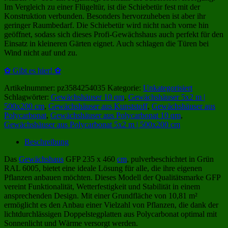
Im Vergleich zu einer Flügeltür, ist die Schiebetür fest mit der
Konstruktion verbunden. Besonders hervorzuheben ist aber ihr
geringer Raumbedarf. Die Schiebetür wird nicht nach vorne hin
geöffnet, sodass sich dieses Profi-Gewächshaus auch perfekt für den
Einsatz in kleineren Gärten eignet. Auch schlagen die Türen bei
Wind nicht auf und zu.
✿ Gibt es hier! ✿
Artikelnummer:
pz3584254035
Kategorie:
Unkategorisiert
Schlagwörter:
Gewächshäuser 10 qm
,
Gewächshäuser 5x2 m |
500x200 cm
,
Gewächshäuser aus Kunststoff
,
Gewächshäuser aus
Polycarbonat
,
Gewächshäuser aus Polycarbonat 10 qm
,
Gewächshäuser aus Polycarbonat 5x2 m | 500x200 cm
Beschreibung
Das
Gewächshaus
GFP 235 x 460
cm
, pulverbeschichtet in Grün
RAL 6005, bietet eine ideale Lösung für alle, die ihre eigenen
Pflanzen anbauen möchten. Dieses Modell der Qualitätsmarke GFP
vereint Funktionalität, Wetterfestigkeit und Stabilität in einem
ansprechenden Design. Mit einer Grundfläche von 10,81 m²
ermöglicht es den Anbau einer Vielzahl von Pflanzen, die dank der
lichtdurchlässigen Doppelstegplatten aus Polycarbonat optimal mit
Sonnenlicht und Wärme versorgt werden.