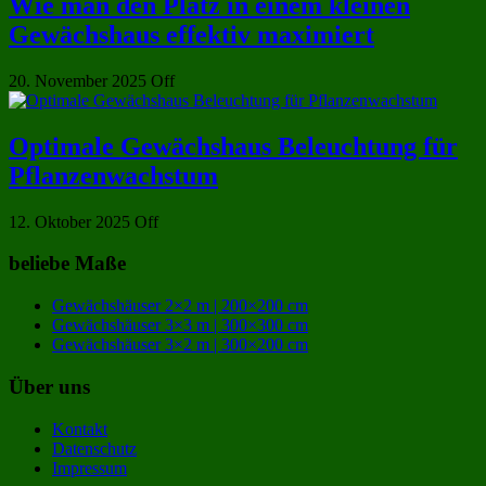
Wie man den Platz in einem kleinen
Gewächshaus effektiv maximiert
20. November 2025
Off
Optimale Gewächshaus Beleuchtung für
Pflanzenwachstum
12. Oktober 2025
Off
beliebe Maße
Gewächshäuser 2×2 m | 200×200 cm
Gewächshäuser 3×3 m | 300×300 cm
Gewächshäuser 3×2 m | 300×200 cm
Über uns
Kontakt
Datenschutz
Impressum