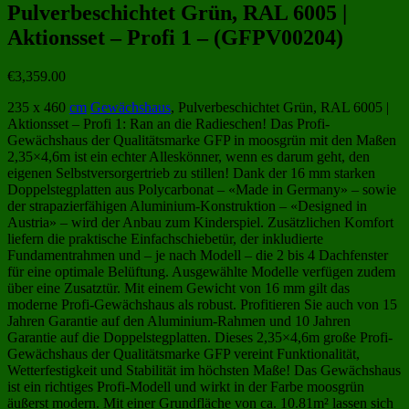
Pulverbeschichtet Grün, RAL 6005 |
Aktionsset – Profi 1 – (GFPV00204)
€
3,359.00
235 x 460
cm
Gewächshaus
, Pulverbeschichtet Grün, RAL 6005 |
Aktionsset – Profi 1: Ran an die Radieschen! Das Profi-
Gewächshaus der Qualitätsmarke GFP in moosgrün mit den Maßen
2,35×4,6m ist ein echter Alleskönner, wenn es darum geht, den
eigenen Selbstversorgertrieb zu stillen! Dank der 16 mm starken
Doppelstegplatten aus Polycarbonat – «Made in Germany» – sowie
der strapazierfähigen Aluminium-Konstruktion – «Designed in
Austria» – wird der Anbau zum Kinderspiel. Zusätzlichen Komfort
liefern die praktische Einfachschiebetür, der inkludierte
Fundamentrahmen und – je nach Modell – die 2 bis 4 Dachfenster
für eine optimale Belüftung. Ausgewählte Modelle verfügen zudem
über eine Zusatztür. Mit einem Gewicht von 16 mm gilt das
moderne Profi-Gewächshaus als robust. Profitieren Sie auch von 15
Jahren Garantie auf den Aluminium-Rahmen und 10 Jahren
Garantie auf die Doppelstegplatten. Dieses 2,35×4,6m große Profi-
Gewächshaus der Qualitätsmarke GFP vereint Funktionalität,
Wetterfestigkeit und Stabilität im höchsten Maße! Das Gewächshaus
ist ein richtiges Profi-Modell und wirkt in der Farbe moosgrün
äußerst modern. Mit einer Grundfläche von ca. 10.81m² lassen sich