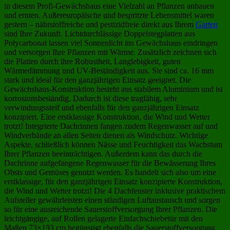
in diesem Profi-Gewächshaus eine Vielzahl an Pflanzen anbauen
und ernten. Außereuropäische und bespritzte Lebensmittel waren
gestern – nährstoffreiche und pestizidfreie direkt aus Ihrem
Garten
sind Ihre Zukunft. Lichtdurchlässige Doppelstegplatten aus
Polycarbonat lassen viel Sonnenlicht ins Gewächshaus eindringen
und versorgen Ihre Pflanzen mit Wärme. Zusätzlich zeichnen sich
die Platten durch ihre Robustheit, Langlebigkeit, guten
Wärmedämmung und UV-Beständigkeit aus. Sie sind ca. 16 mm
stark und ideal für den ganzjährigen Einsatz geeignet. Die
Gewächshaus-Konstruktion besteht aus stabilem Aluminium und ist
korrosionsbeständig. Dadurch ist diese tragfähig, sehr
verwindungssteif und ebenfalls für den ganzjährigen Einsatz
konzipiert. Eine erstklassige Konstruktion, die Wind und Wetter
trotzt! Integrierte Dachrinnen fangen zudem Regenwasser auf und
Windverbände an allen Seiten dienen als Windschutz. Wichtige
Aspekte, schließlich können Nässe und Feuchtigkeit das Wachstum
Ihrer Pflanzen beeinträchtigen. Außerdem kann das durch die
Dachrinne aufgefangene Regenwasser für die Bewässerung Ihres
Obsts und Gemüses genutzt werden. Es handelt sich also um eine
erstklassige, für den ganzjährigen Einsatz konzipierte Konstruktion,
die Wind und Wetter trotzt! Die 4 Dachfenster inklusive praktischem
Aufsteller gewährleisten einen ständigen Luftaustausch und sorgen
so für eine ausreichende Sauerstoffversorgung Ihrer Pflanzen. Die
leichtgängige, auf Rollen gelagerte Einfachschiebetür mit den
Maßen 73×193 cm begünstigt ebenfalls die Sauerstoffversorgung.