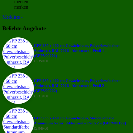
merken
merken
Merkliste -
Beliebte Angebote
GFP 235 x 460 cm Gewächshaus, Pulverbeschichtet
Anthrazit, RAL 7016 | Aktionsset – Profi 1 –
(GFPV00201)
€
3,359.00
GFP 235 x 460 cm Gewächshaus, Pulverbeschichtet
Anthrazit, RAL 7016 | Aktionsset – Profi 2 –
(GFPV00202)
€
3,319.00
GFP 235 x 460 cm Gewächshaus, Standardfarbe
Aluminium Natur | Aktionsset – Profi 2 – (GFPV00199)
€
2,949.00