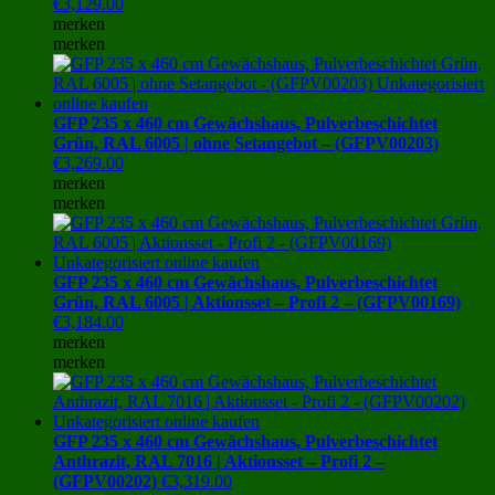
€
3,129.00
merken
merken
GFP 235 x 460 cm Gewächshaus, Pulverbeschichtet
Grün, RAL 6005 | ohne Setangebot – (GFPV00203)
€
3,269.00
merken
merken
GFP 235 x 460 cm Gewächshaus, Pulverbeschichtet
Grün, RAL 6005 | Aktionsset – Profi 2 – (GFPV00169)
€
3,184.00
merken
merken
GFP 235 x 460 cm Gewächshaus, Pulverbeschichtet
Anthrazit, RAL 7016 | Aktionsset – Profi 2 –
(GFPV00202)
€
3,319.00