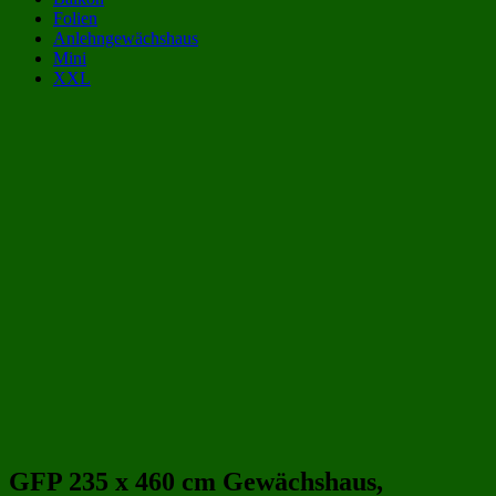
Folien
Anlehngewächshaus
Mini
XXL
Gewächshaus Kategorien:
Gewächshäuser aus Polycarbonat 10 qm
(14)
Gewächshäuser aus Polycarbonat 5x2 m | 500x200 cm
(14)
Gewächshäuser 5x2 m | 500x200 cm
(17)
Gewächshäuser 10 qm
(21)
Gewächshäuser aus Polycarbonat
(243)
Gewächshäuser aus Kunststoff
(258)
Beliebte Gewächshäuser aus Polycarbonat Größen:
GFP 235 x 460 cm Gewächshaus,