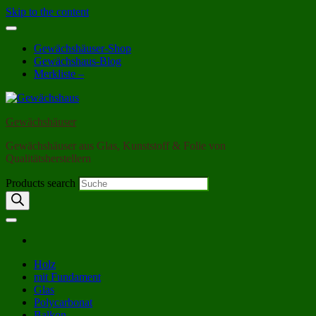
Skip to the content
Gewächshäuser-Shop
Gewächshaus-Blog
Merkliste –
Gewächshäuser
Gewächshäuser aus Glas, Kunststoff & Folie von
Qualitätsherstellern
Products search
Holz
mit Fundament
Glas
Polycarbonat
Balkon