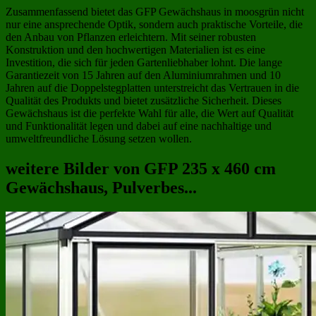
Zusammenfassend bietet das GFP Gewächshaus in moosgrün nicht
nur eine ansprechende Optik, sondern auch praktische Vorteile, die
den Anbau von Pflanzen erleichtern. Mit seiner robusten
Konstruktion und den hochwertigen Materialien ist es eine
Investition, die sich für jeden Gartenliebhaber lohnt. Die lange
Garantiezeit von 15 Jahren auf den Aluminiumrahmen und 10
Jahren auf die Doppelstegplatten unterstreicht das Vertrauen in die
Qualität des Produkts und bietet zusätzliche Sicherheit. Dieses
Gewächshaus ist die perfekte Wahl für alle, die Wert auf Qualität
und Funktionalität legen und dabei auf eine nachhaltige und
umweltfreundliche Lösung setzen wollen.
weitere Bilder von GFP 235 x 460 cm
Gewächshaus, Pulverbes...