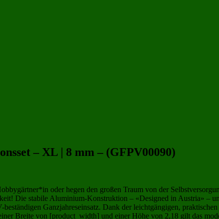
m | 400x300 cm
(25)
Gewächshäuser 12 qm
(36)
Gewächshäuser 4x3 m | 400x300 cm
(36
ionsset – XL | 8 mm – (GFPV00090)
 Hobbygärtner*in oder hegen den großen Traum von der Selbstversor
t! Die stabile Aluminium-Konstruktion – «Designed in Austria» – und
beständigen Ganzjahreseinsatz. Dank der leichtgängigen, praktischen D
iner Breite von [product_width] und einer Höhe von 2,18 gilt das mod