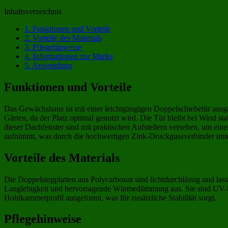
Inhaltsverzeichnis
1.
Funktionen und Vorteile
2.
Vorteile des Materials
3.
Pflegehinweise
4.
Informationen zur Marke
5.
Anwendung
Funktionen und Vorteile
Das Gewächshaus ist mit einer leichtgängigen Doppelschiebetür ausgesta
Gärten, da der Platz optimal genutzt wird. Die Tür bleibt bei Wind stab
dieser Dachfenster sind mit praktischen Aufstellern versehen, um ein
aufnimmt, was durch die hochwertigen Zink-Druckgussverbinder unter
Vorteile des Materials
Die Doppelstegplatten aus Polycarbonat sind lichtdurchlässig und las
Langlebigkeit und hervorragende Wärmedämmung aus. Sie sind UV-bestä
Hohlkammerprofil ausgeformt, was für zusätzliche Stabilität sorgt.
Pflegehinweise