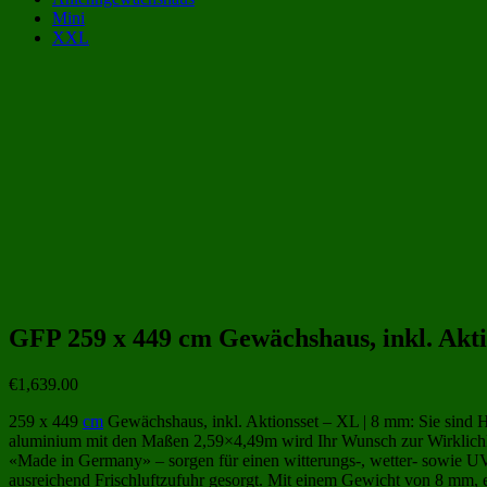
Mini
XXL
Gewächshaus Kategorien:
Gewächshäuser aus Polycarbonat 12 qm
(25)
Gewächshäuser aus Polycarbonat 4x3 
Gewächshäuser aus Polycarbonat
(243)
Gewächshäuser aus Kunststoff
(258)
Beliebte Gewächshäuser aus Polycarbonat Größen:
GFP 259 x 449 cm Gewächshaus, inkl. Akt
€
1,639.00
259 x 449
cm
Gewächshaus, inkl. Aktionsset – XL | 8 mm: Sie sind
aluminium mit den Maßen 2,59×4,49m wird Ihr Wunsch zur Wirklichkei
«Made in Germany» – sorgen für einen witterungs-, wetter- sowie UV-
ausreichend Frischluftzufuhr gesorgt. Mit einem Gewicht von 8 mm, e