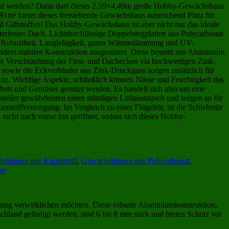
inmal werden? Dann darf dieses 2,59×4,49m große Hobby-Gewächshaus
91m² bietet dieses freistehende Gewächshaus ausreichend Platz für
d Giftstoffen! Das Hobby-Gewächshaus ist aber nicht nur das ideale
terfestes Dach. Lichtdurchlässige Doppelstegplatten aus Polycarbonat
ihre Robustheit, Langlebigkeit, guten Wärmedämmung und UV-
nders stabilen Konstruktion ausgestattet. Diese besteht aus Aluminium
 der Verschraubung der First- und Dachecken via hochwertigen Zink-
sowie die Eckverbinder aus Zink-Druckguss sorgen zusätzlich für
utz. Wichtige Aspekte, schließlich können Nässe und Feuchtigkeit das
sts und Gemüses genutzt werden. Es handelt sich also um eine
steller gewährleisten einen ständigen Luftaustausch und sorgen so für
erstoffversorgung. Im Vergleich zu einer Flügeltür, ist die Schiebetür
nicht nach vorne hin geöffnet, sodass sich dieses Hobby-
shäuser aus Kunststoff
,
Gewächshäuser aus Polycarbonat
,
er
rgung verwirklichen möchten. Diese robuste Aluminiumkonstruktion,
chland gefertigt werden, sind 6 bis 8 mm stark und bieten Schutz vor