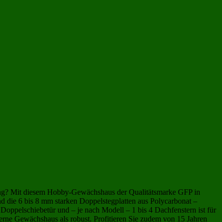
)
großes Gewächshaus
(169)
XXL-Gewächshäuser
(169)
gung? Mit diesem Hobby-Gewächshaus der Qualitätsmarke GFP in
 die 6 bis 8 mm starken Doppelstegplatten aus Polycarbonat –
oppelschiebetür und – je nach Modell – 1 bis 4 Dachfenstern ist für
erne Gewächshaus als robust. Profitieren Sie zudem von 15 Jahren