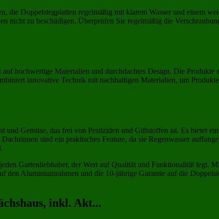
en, die Doppelstegplatten regelmäßig mit klarem Wasser und einem we
en nicht zu beschädigen. Überprüfen Sie regelmäßig die Verschraubung
t auf hochwertige Materialien und durchdachtes Design. Die Produkte 
iniert innovative Technik mit nachhaltigen Materialien, um Produkte
und Gemüse, das frei von Pestiziden und Giftstoffen ist. Es bietet ei
en Dachrinnen sind ein praktisches Feature, da sie Regenwasser auffa
.
jeden Gartenliebhaber, der Wert auf Qualität und Funktionalität legt. 
 auf den Aluminiumrahmen und die 10-jährige Garantie auf die Doppelste
hshaus, inkl. Akt...