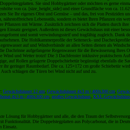
 Doppelstegplatten. Sie sind Hobbygärtner oder möchten es gerne e
enhöhe von ca. [size_height_side] und einer Grundfläche von ca. 11.62
en Sie Ihr eigenes Obst und Gemüse – und das, frei von Pestiziden un
ährstoffreichen Lebensstils, sondern es bietet Ihren Pflanzen ein wet
hre Pflanzen mit Wärme. Zusätzlich zeichnen sich die Platten durch 
rigen Einsatz geeignet. Außerdem ist dieses Gewächshaus mit einer beso
il ausgeformt und somit verwindungssteif und tragfähig zugleich. Dank
aufnehmen. Die Hohlkammerprofile der Seiteneck- und Dacheckprofile 
 Regenwasser auf und Windverbände an allen Seiten dienen als Windsch
die Dachrinne aufgefangene Regenwasser für die Bewässerung Ihres Ob
die Wind und Wetter trotzt! Die 3 Dachfenster inklusive praktischem Auf
ige, auf Rollen gelagerte Doppelschiebetür begünstigt ebenfalls die Sau
er ihr geringer Raumbedarf. Die ca. 125×172 cm große Schiebetür wird 
. Auch schlagen die Türen bei Wind nicht auf und zu.
r:
Gewächshäuser 12 qm
,
Gewächshäuser 4x3 m | 400x300 cm
,
Gewäch
rbonat 4x3 m | 400x300 cm
,
großes Gewächshaus
,
XXL-Gewächshäus
ekte Lösung für Hobbygärtner und alle, die den Traum der Selbstverso
t Funktionalität. Die Doppelstegplatten aus Polycarbonat, die in Deuts
n Einsatz.