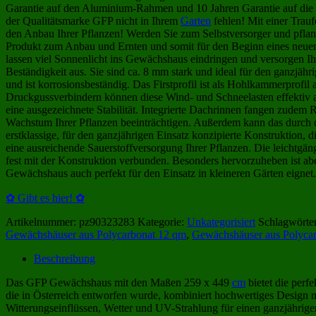
Garantie auf den Aluminium-Rahmen und 10 Jahren Garantie auf die
der Qualitätsmarke GFP nicht in Ihrem
Garten
fehlen! Mit einer Trauf
den Anbau Ihrer Pflanzen! Werden Sie zum Selbstversorger und pflanz
Produkt zum Anbau und Ernten und somit für den Beginn eines neuen, n
lassen viel Sonnenlicht ins Gewächshaus eindringen und versorgen I
Beständigkeit aus. Sie sind ca. 8 mm stark und ideal für den ganzjäh
und ist korrosionsbeständig. Das Firstprofil ist als Hohlkammerprof
Druckgussverbindern können diese Wind- und Schneelasten effektiv 
eine ausgezeichnete Stabilität. Integrierte Dachrinnen fangen zudem
Wachstum Ihrer Pflanzen beeinträchtigen. Außerdem kann das durch 
erstklassige, für den ganzjährigen Einsatz konzipierte Konstruktion, 
eine ausreichende Sauerstoffversorgung Ihrer Pflanzen. Die leichtgäng
fest mit der Konstruktion verbunden. Besonders hervorzuheben ist ab
Gewächshaus auch perfekt für den Einsatz in kleineren Gärten eignet
✿ Gibt es hier! ✿
Artikelnummer:
pz90323283
Kategorie:
Unkategorisiert
Schlagwörte
Gewächshäuser aus Polycarbonat 12 qm
,
Gewächshäuser aus Polyca
Beschreibung
Das GFP Gewächshaus mit den Maßen 259 x 449
cm
bietet die perf
die in Österreich entworfen wurde, kombiniert hochwertiges Design mi
Witterungseinflüssen, Wetter und UV-Strahlung für einen ganzjährige