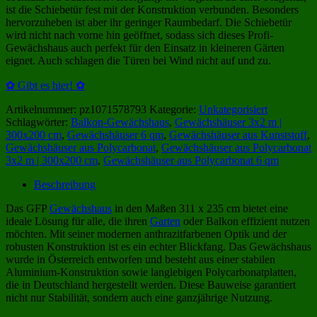
ist die Schiebetür fest mit der Konstruktion verbunden. Besonders
hervorzuheben ist aber ihr geringer Raumbedarf. Die Schiebetür
wird nicht nach vorne hin geöffnet, sodass sich dieses Profi-
Gewächshaus auch perfekt für den Einsatz in kleineren Gärten
eignet. Auch schlagen die Türen bei Wind nicht auf und zu.
✿ Gibt es hier! ✿
Artikelnummer:
pz1071578793
Kategorie:
Unkategorisiert
Schlagwörter:
Balkon-Gewächshaus
,
Gewächshäuser 3x2 m |
300x200 cm
,
Gewächshäuser 6 qm
,
Gewächshäuser aus Kunststoff
,
Gewächshäuser aus Polycarbonat
,
Gewächshäuser aus Polycarbonat
3x2 m | 300x200 cm
,
Gewächshäuser aus Polycarbonat 6 qm
Beschreibung
Das GFP
Gewächshaus
in den Maßen 311 x 235 cm bietet eine
ideale Lösung für alle, die ihren
Garten
oder Balkon effizient nutzen
möchten. Mit seiner modernen anthrazitfarbenen Optik und der
robusten Konstruktion ist es ein echter Blickfang. Das Gewächshaus
wurde in Österreich entworfen und besteht aus einer stabilen
Aluminium-Konstruktion sowie langlebigen Polycarbonatplatten,
die in Deutschland hergestellt werden. Diese Bauweise garantiert
nicht nur Stabilität, sondern auch eine ganzjährige Nutzung.