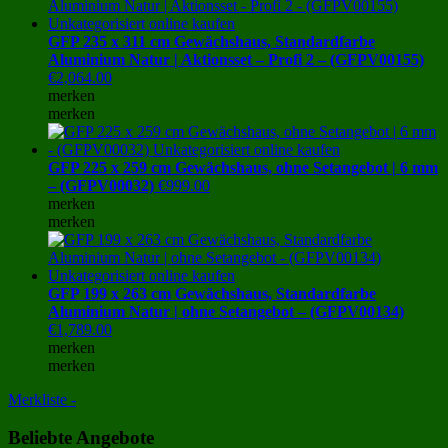
GFP 235 x 311 cm Gewächshaus, Standardfarbe
Aluminium Natur | Aktionsset – Profi 2 – (GFPV00155)
€
2,064.00
merken
merken
GFP 225 x 259 cm Gewächshaus, ohne Setangebot | 6 mm
– (GFPV00032)
€
999.00
merken
merken
GFP 199 x 263 cm Gewächshaus, Standardfarbe
Aluminium Natur | ohne Setangebot – (GFPV00134)
€
1,789.00
merken
merken
Merkliste -
Beliebte Angebote