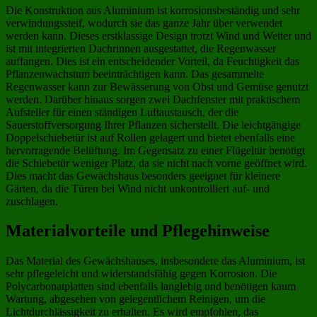
Die Konstruktion aus Aluminium ist korrosionsbeständig und sehr
verwindungssteif, wodurch sie das ganze Jahr über verwendet
werden kann. Dieses erstklassige Design trotzt Wind und Wetter und
ist mit integrierten Dachrinnen ausgestattet, die Regenwasser
auffangen. Dies ist ein entscheidender Vorteil, da Feuchtigkeit das
Pflanzenwachstum beeinträchtigen kann. Das gesammelte
Regenwasser kann zur Bewässerung von Obst und Gemüse genutzt
werden. Darüber hinaus sorgen zwei Dachfenster mit praktischem
Aufsteller für einen ständigen Luftaustausch, der die
Sauerstoffversorgung Ihrer Pflanzen sicherstellt. Die leichtgängige
Doppelschiebetür ist auf Rollen gelagert und bietet ebenfalls eine
hervorragende Belüftung. Im Gegensatz zu einer Flügeltür benötigt
die Schiebetür weniger Platz, da sie nicht nach vorne geöffnet wird.
Dies macht das Gewächshaus besonders geeignet für kleinere
Gärten, da die Türen bei Wind nicht unkontrolliert auf- und
zuschlagen.
Materialvorteile und Pflegehinweise
Das Material des Gewächshauses, insbesondere das Aluminium, ist
sehr pflegeleicht und widerstandsfähig gegen Korrosion. Die
Polycarbonatplatten sind ebenfalls langlebig und benötigen kaum
Wartung, abgesehen von gelegentlichem Reinigen, um die
Lichtdurchlässigkeit zu erhalten. Es wird empfohlen, das