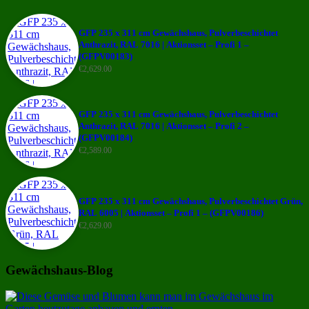
GFP 235 x 311 cm Gewächshaus, Pulverbeschichtet
Anthrazit, RAL 7016 | Aktionsset – Profi 1 –
(GFPV00183)
€
2,629.00
GFP 235 x 311 cm Gewächshaus, Pulverbeschichtet
Anthrazit, RAL 7016 | Aktionsset – Profi 2 –
(GFPV00184)
€
2,589.00
GFP 235 x 311 cm Gewächshaus, Pulverbeschichtet Grün,
RAL 6005 | Aktionsset – Profi 1 – (GFPV00186)
€
2,629.00
Gewächshaus-Blog