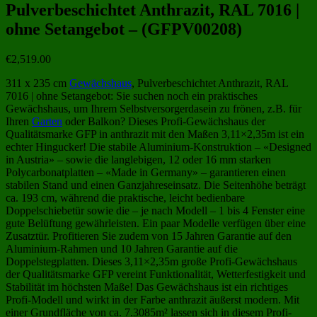
Pulverbeschichtet Anthrazit, RAL 7016 |
ohne Setangebot – (GFPV00208)
€
2,519.00
311 x 235 cm
Gewächshaus
, Pulverbeschichtet Anthrazit, RAL
7016 | ohne Setangebot: Sie suchen noch ein praktisches
Gewächshaus, um Ihrem Selbstversorgerdasein zu frönen, z.B. für
Ihren
Garten
oder Balkon? Dieses Profi-Gewächshaus der
Qualitätsmarke GFP in anthrazit mit den Maßen 3,11×2,35m ist ein
echter Hingucker! Die stabile Aluminium-Konstruktion – «Designed
in Austria» – sowie die langlebigen, 12 oder 16 mm starken
Polycarbonatplatten – «Made in Germany» – garantieren einen
stabilen Stand und einen Ganzjahreseinsatz. Die Seitenhöhe beträgt
ca. 193 cm, während die praktische, leicht bedienbare
Doppelschiebetür sowie die – je nach Modell – 1 bis 4 Fenster eine
gute Belüftung gewährleisten. Ein paar Modelle verfügen über eine
Zusatztür. Profitieren Sie zudem von 15 Jahren Garantie auf den
Aluminium-Rahmen und 10 Jahren Garantie auf die
Doppelstegplatten. Dieses 3,11×2,35m große Profi-Gewächshaus
der Qualitätsmarke GFP vereint Funktionalität, Wetterfestigkeit und
Stabilität im höchsten Maße! Das Gewächshaus ist ein richtiges
Profi-Modell und wirkt in der Farbe anthrazit äußerst modern. Mit
einer Grundfläche von ca. 7.3085m² lassen sich in diesem Profi-