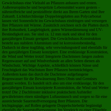
Gewächshaus eine Vielzahl an Pflanzen anbauen und ernten.
Außereuropäische und bespritzte Lebensmittel waren gestern –
nährstoffreiche und pestizidfreie direkt aus Ihrem Garten sind Ihre
Zukunft. Lichtdurchlässige Doppelstegplatten aus Polycarbonat
lassen viel Sonnenlicht ins Gewächshaus eindringen und versorgen
Ihre Pflanzen mit Wärme. Zusätzlich zeichnen sich die Platten durch
ihre Robustheit, Langlebigkeit, guten Wärmedämmung und UV-
Beständigkeit aus. Sie sind ca. 12 mm stark und ideal für den
ganzjährigen Einsatz geeignet. Die Gewächshaus-Konstruktion
besteht aus stabilem Aluminium und ist korrosionsbeständig.
Dadurch ist diese tragfähig, sehr verwindungssteif und ebenfalls für
den ganzjährigen Einsatz konzipiert. Eine erstklassige Konstruktion,
die Wind und Wetter trotzt! Integrierte Dachrinnen fangen zudem
Regenwasser auf und Windverbände an allen Seiten dienen als
Windschutz. Wichtige Aspekte, schließlich können Nässe und
Feuchtigkeit das Wachstum Ihrer Pflanzen beeinträchtigen.
Außerdem kann das durch die Dachrinne aufgefangene
Regenwasser für die Bewässerung Ihres Obsts und Gemüses
genutzt werden. Es handelt sich also um eine erstklassige, für den
ganzjährigen Einsatz konzipierte Konstruktion, die Wind und Wetter
trotzt! Die 2 Dachfenster inklusive praktischem Aufsteller
gewährleisten einen ständigen Luftaustausch und sorgen so für eine
ausreichende Sauerstoffversorgung Ihrer Pflanzen. Die
leichtgängige, auf Rollen gelagerte Doppelschiebetür begünstigt
ebenfalls die Sauerstoffversorgung. Im Vergleich zu einer Flügeltür,