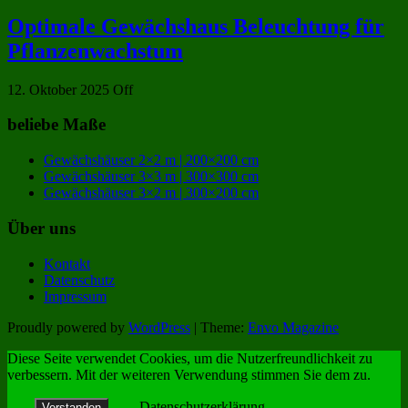
Optimale Gewächshaus Beleuchtung für
Pflanzenwachstum
12. Oktober 2025
Off
beliebe Maße
Gewächshäuser 2×2 m | 200×200 cm
Gewächshäuser 3×3 m | 300×300 cm
Gewächshäuser 3×2 m | 300×200 cm
Über uns
Kontakt
Datenschutz
Impressum
Proudly powered by
WordPress
|
Theme:
Envo Magazine
Diese Seite verwendet Cookies, um die Nutzerfreundlichkeit zu
verbessern. Mit der weiteren Verwendung stimmen Sie dem zu.
Datenschutzerklärung
Verstanden