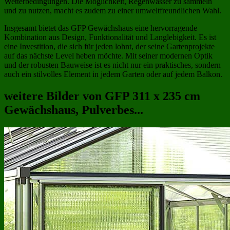
Wetterbedingungen. Die Möglichkeit, Regenwasser zu sammeln
und zu nutzen, macht es zudem zu einer umweltfreundlichen Wahl.
Insgesamt bietet das GFP Gewächshaus eine hervorragende
Kombination aus Design, Funktionalität und Langlebigkeit. Es ist
eine Investition, die sich für jeden lohnt, der seine Gartenprojekte
auf das nächste Level heben möchte. Mit seiner modernen Optik
und der robusten Bauweise ist es nicht nur ein praktisches, sondern
auch ein stilvolles Element in jedem Garten oder auf jedem Balkon.
weitere Bilder von GFP 311 x 235 cm
Gewächshaus, Pulverbes...