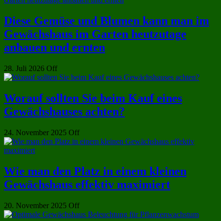
Diese Gemüse und Blumen kann man im
Gewächshaus im Garten heutzutage
anbauen und ernten
28. Juli 2026
Off
Worauf sollten Sie beim Kauf eines
Gewächshauses achten?
24. November 2025
Off
Wie man den Platz in einem kleinen
Gewächshaus effektiv maximiert
20. November 2025
Off