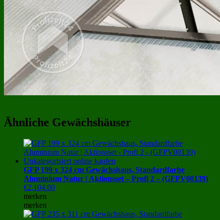
Ähnliche Gewächshäuser
GFP 199 x 324 cm Gewächshaus, Standardfarbe
Aluminium Natur | Aktionsset – Profi 2 – (GFPV00139)
€
2,104.00
merken
merken