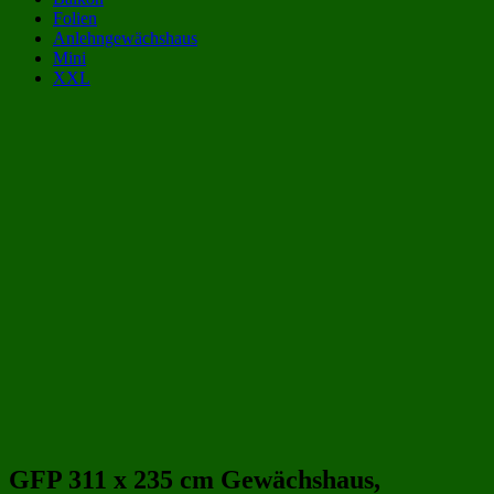
Folien
Anlehngewächshaus
Mini
XXL
Gewächshaus Kategorien:
Gewächshäuser aus Polycarbonat 3x2 m | 300x200 cm
(55)
Gewächshäuser aus Polycarbonat 6 qm
(55)
Balkon-Gewächshaus
(79)
Gewächshäuser 3x2 m | 300x200 cm
(109)
Gewächshäuser 6 qm
(115)
Gewächshäuser aus Polycarbonat
(243)
Gewächshäuser aus Kunststoff
(258)
Beliebte Gewächshäuser aus Polycarbonat Größen:
GFP 311 x 235 cm Gewächshaus,