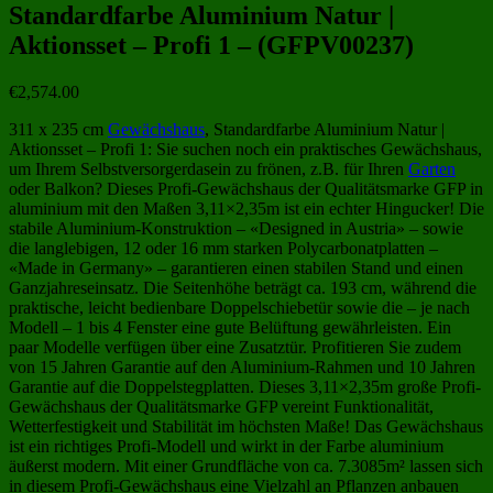
Standardfarbe Aluminium Natur |
Aktionsset – Profi 1 – (GFPV00237)
€
2,574.00
311 x 235 cm
Gewächshaus
, Standardfarbe Aluminium Natur |
Aktionsset – Profi 1: Sie suchen noch ein praktisches Gewächshaus,
um Ihrem Selbstversorgerdasein zu frönen, z.B. für Ihren
Garten
oder Balkon? Dieses Profi-Gewächshaus der Qualitätsmarke GFP in
aluminium mit den Maßen 3,11×2,35m ist ein echter Hingucker! Die
stabile Aluminium-Konstruktion – «Designed in Austria» – sowie
die langlebigen, 12 oder 16 mm starken Polycarbonatplatten –
«Made in Germany» – garantieren einen stabilen Stand und einen
Ganzjahreseinsatz. Die Seitenhöhe beträgt ca. 193 cm, während die
praktische, leicht bedienbare Doppelschiebetür sowie die – je nach
Modell – 1 bis 4 Fenster eine gute Belüftung gewährleisten. Ein
paar Modelle verfügen über eine Zusatztür. Profitieren Sie zudem
von 15 Jahren Garantie auf den Aluminium-Rahmen und 10 Jahren
Garantie auf die Doppelstegplatten. Dieses 3,11×2,35m große Profi-
Gewächshaus der Qualitätsmarke GFP vereint Funktionalität,
Wetterfestigkeit und Stabilität im höchsten Maße! Das Gewächshaus
ist ein richtiges Profi-Modell und wirkt in der Farbe aluminium
äußerst modern. Mit einer Grundfläche von ca. 7.3085m² lassen sich
in diesem Profi-Gewächshaus eine Vielzahl an Pflanzen anbauen