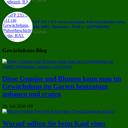
€
2,589.00
GFP 235 x 311 cm Gewächshaus, Pulverbeschichtet Grün,
RAL 6005 | Aktionsset – Profi 1 – (GFPV00186)
€
2,629.00
Gewächshaus-Blog
Diese Gemüse und Blumen kann man im
Gewächshaus im Garten heutzutage
anbauen und ernten
28. Juli 2026
Off
Worauf sollten Sie beim Kauf eines