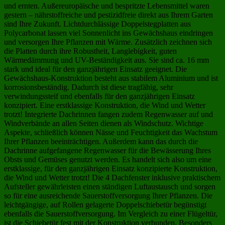
und ernten. Außereuropäische und bespritzte Lebensmittel waren
gestern – nährstoffreiche und pestizidfreie direkt aus Ihrem Garten
sind Ihre Zukunft. Lichtdurchlässige Doppelstegplatten aus
Polycarbonat lassen viel Sonnenlicht ins Gewächshaus eindringen
und versorgen Ihre Pflanzen mit Wärme. Zusätzlich zeichnen sich
die Platten durch ihre Robustheit, Langlebigkeit, guten
Wärmedämmung und UV-Beständigkeit aus. Sie sind ca. 16 mm
stark und ideal für den ganzjährigen Einsatz geeignet. Die
Gewächshaus-Konstruktion besteht aus stabilem Aluminium und ist
korrosionsbeständig. Dadurch ist diese tragfähig, sehr
verwindungssteif und ebenfalls für den ganzjährigen Einsatz
konzipiert. Eine erstklassige Konstruktion, die Wind und Wetter
trotzt! Integrierte Dachrinnen fangen zudem Regenwasser auf und
Windverbände an allen Seiten dienen als Windschutz. Wichtige
Aspekte, schließlich können Nässe und Feuchtigkeit das Wachstum
Ihrer Pflanzen beeinträchtigen. Außerdem kann das durch die
Dachrinne aufgefangene Regenwasser für die Bewässerung Ihres
Obsts und Gemüses genutzt werden. Es handelt sich also um eine
erstklassige, für den ganzjährigen Einsatz konzipierte Konstruktion,
die Wind und Wetter trotzt! Die 4 Dachfenster inklusive praktischem
Aufsteller gewährleisten einen ständigen Luftaustausch und sorgen
so für eine ausreichende Sauerstoffversorgung Ihrer Pflanzen. Die
leichtgängige, auf Rollen gelagerte Doppelschiebetür begünstigt
ebenfalls die Sauerstoffversorgung. Im Vergleich zu einer Flügeltür,
ist die Schiebetür fest mit der Konstruktion verbunden. Besonders