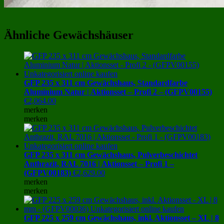
Ähnliche Gewächshäuser
GFP 235 x 311 cm Gewächshaus, Standardfarbe
Aluminium Natur | Aktionsset – Profi 2 – (GFPV00155)
€
2,064.00
merken
merken
GFP 235 x 311 cm Gewächshaus, Pulverbeschichtet
Anthrazit, RAL 7016 | Aktionsset – Profi 1 –
(GFPV00183)
€
2,629.00
merken
merken
GFP 225 x 259 cm Gewächshaus, inkl. Aktionsset – XL | 8