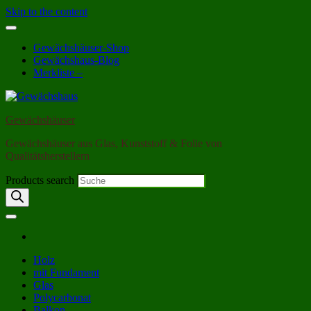
Skip to the content
Gewächshäuser-Shop
Gewächshaus-Blog
Merkliste –
Gewächshäuser
Gewächshäuser aus Glas, Kunststoff & Folie von
Qualitätsherstellern
Products search
Holz
mit Fundament
Glas
Polycarbonat
Balkon