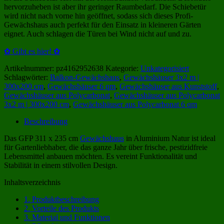
hervorzuheben ist aber ihr geringer Raumbedarf. Die Schiebetür
wird nicht nach vorne hin geöffnet, sodass sich dieses Profi-
Gewächshaus auch perfekt für den Einsatz in kleineren Gärten
eignet. Auch schlagen die Türen bei Wind nicht auf und zu.
✿ Gibt es hier! ✿
Artikelnummer:
pz4162952638
Kategorie:
Unkategorisiert
Schlagwörter:
Balkon-Gewächshaus
,
Gewächshäuser 3x2 m |
300x200 cm
,
Gewächshäuser 6 qm
,
Gewächshäuser aus Kunststoff
,
Gewächshäuser aus Polycarbonat
,
Gewächshäuser aus Polycarbonat
3x2 m | 300x200 cm
,
Gewächshäuser aus Polycarbonat 6 qm
Beschreibung
Das GFP 311 x 235 cm
Gewächshaus
in Aluminium Natur ist ideal
für Gartenliebhaber, die das ganze Jahr über frische, pestizidfreie
Lebensmittel anbauen möchten. Es vereint Funktionalität und
Stabilität in einem stilvollen Design.
Inhaltsverzeichnis
1.
Produktbeschreibung
2.
Vorteile des Produkts
3.
Material und Funktionen