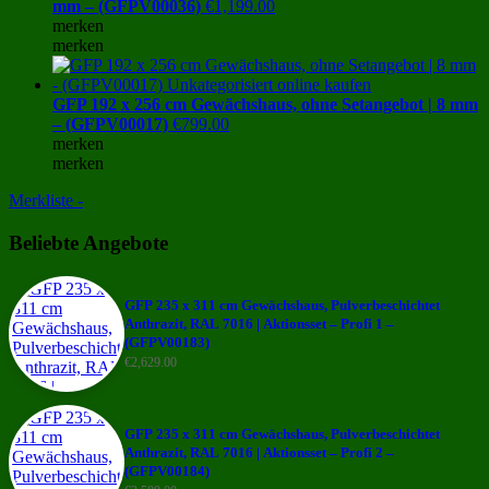
mm – (GFPV00036)
€
1,199.00
merken
merken
GFP 192 x 256 cm Gewächshaus, ohne Setangebot | 8 mm
– (GFPV00017)
€
799.00
merken
merken
Merkliste -
Beliebte Angebote
GFP 235 x 311 cm Gewächshaus, Pulverbeschichtet
Anthrazit, RAL 7016 | Aktionsset – Profi 1 –
(GFPV00183)
€
2,629.00
GFP 235 x 311 cm Gewächshaus, Pulverbeschichtet
Anthrazit, RAL 7016 | Aktionsset – Profi 2 –
(GFPV00184)