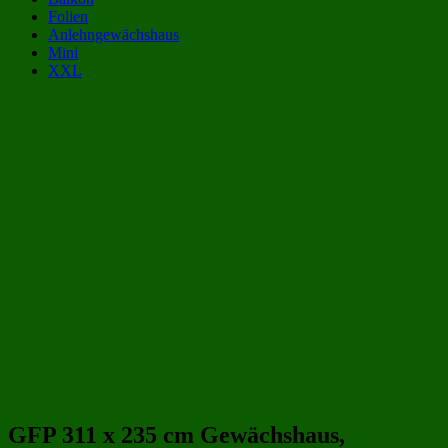
Folien
Anlehngewächshaus
Mini
XXL
Gewächshaus Kategorien:
Gewächshäuser aus Polycarbonat 3x2 m | 300x200 cm
(55)
Gewächshäuser aus Polycarbonat 6 qm
(55)
Balkon-Gewächshaus
(79)
Gewächshäuser 3x2 m | 300x200 cm
(109)
Gewächshäuser 6 qm
(115)
Gewächshäuser aus Polycarbonat
(243)
Gewächshäuser aus Kunststoff
(258)
Beliebte Gewächshäuser aus Polycarbonat Größen:
GFP 311 x 235 cm Gewächshaus,