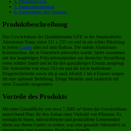
4.
Pflegehinweise
5.
Markeninformation
6.
Anwendung und Nutzung
Produktbeschreibung
Das Gewächshaus der Qualitätsmarke GFP, in der Standardfarbe
Aluminium Natur, misst 311 x 235 cm und ist ein echter Blickfang
in jedem
Garten
oder auf dem Balkon. Die stabile Aluminium-
Konstruktion, die in Österreich entworfen wurde, bietet zusammen
mit den langlebigen Polycarbonatplatten aus deutscher Herstellung
einen soliden Stand und ist für den ganzjährigen Einsatz ausgelegt.
Die Seitenhöhe von etwa 193 cm und die leicht bedienbare
Doppelschiebetür sowie die je nach Modell 1 bis 4 Fenster sorgen
für eine optimale Belüftung. Einige Modelle sind zusätzlich mit
einer Zusatztür ausgestattet.
Vorteile des Produkts
Mit einer Grundfläche von etwa 7,3085 m² bietet das Gewächshaus
ausreichend Platz für den Anbau einer Vielzahl von Pflanzen. Es
ermöglicht Ihnen, nährstoffreiche und pestizidfreie Lebensmittel
direkt aus Ihrem Garten zu ernten, was eine gesunde Alternative zu
importierten und gespritzten Produkten darstellt.