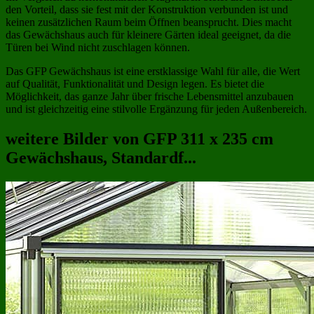
den Vorteil, dass sie fest mit der Konstruktion verbunden ist und
keinen zusätzlichen Raum beim Öffnen beansprucht. Dies macht
das Gewächshaus auch für kleinere Gärten ideal geeignet, da die
Türen bei Wind nicht zuschlagen können.
Das GFP Gewächshaus ist eine erstklassige Wahl für alle, die Wert
auf Qualität, Funktionalität und Design legen. Es bietet die
Möglichkeit, das ganze Jahr über frische Lebensmittel anzubauen
und ist gleichzeitig eine stilvolle Ergänzung für jeden Außenbereich.
weitere Bilder von GFP 311 x 235 cm
Gewächshaus, Standardf...