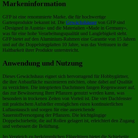
Markeninformation
GFP ist eine renommierte Marke, die für hochwertige
Gartenprodukte bekannt ist. Die
Gewächshäuser
von GFP sind
«Designed in Austria» und die Materialien «Made in Germany»,
was für eine hohe Verarbeitungsqualität und Langlebigkeit steht.
GFP bietet auf den Aluminium-Rahmen eine Garantie von 15 Jahren
und auf die Doppelstegplatten 10 Jahre, was das Vertrauen in die
Haltbarkeit ihrer Produkte unterstreicht.
Anwendung und Nutzung
Dieses Gewächshaus eignet sich hervorragend für Hobbygärtner,
die ihre Anbaufläche maximieren möchten, ohne dabei auf Qualität
zu verzichten. Die integrierten Dachrinnen fangen Regenwasser auf,
das zur Bewässerung Ihrer Pflanzen genutzt werden kann, was
besonders in trockenen Zeiten von Vorteil ist. Die vier Dachfenster
mit praktischem Aufsteller ermöglichen einen kontinuierlichen
Luftaustausch und sorgen für eine ausreichende
Sauerstoffversorgung der Pflanzen. Die leichtgängige
Doppelschiebetür, die auf Rollen gelagert ist, erleichtert den Zugang
und verbessert die Belüftung.
Im Vergleich zu herkömmlichen Flügeltüren bietet die Schiebetür