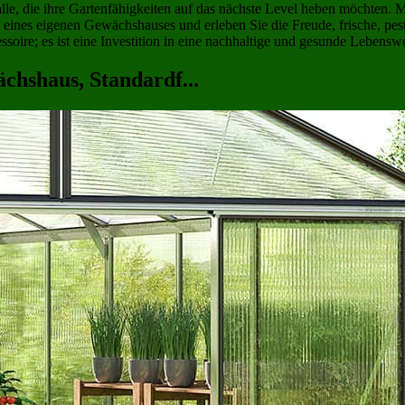
lle, die ihre Gartenfähigkeiten auf das nächste Level heben möchten. 
 eines eigenen Gewächshauses und erleben Sie die Freude, frische, pest
soire; es ist eine Investition in eine nachhaltige und gesunde Lebenswe
chshaus, Standardf...