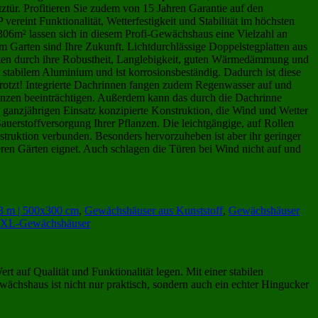
ztür. Profitieren Sie zudem von 15 Jahren Garantie auf den
eint Funktionalität, Wetterfestigkeit und Stabilität im höchsten
306m² lassen sich in diesem Profi-Gewächshaus eine Vielzahl an
em Garten sind Ihre Zukunft. Lichtdurchlässige Doppelstegplatten aus
atten durch ihre Robustheit, Langlebigkeit, guten Wärmedämmung und
 stabilem Aluminium und ist korrosionsbeständig. Dadurch ist diese
r trotzt! Integrierte Dachrinnen fangen zudem Regenwasser auf und
anzen beeinträchtigen. Außerdem kann das durch die Dachrinne
 ganzjährigen Einsatz konzipierte Konstruktion, die Wind und Wetter
Sauerstoffversorgung Ihrer Pflanzen. Die leichtgängige, auf Rollen
onstruktion verbunden. Besonders hervorzuheben ist aber ihr geringer
eren Gärten eignet. Auch schlagen die Türen bei Wind nicht auf und
3 m | 500x300 cm
,
Gewächshäuser aus Kunststoff
,
Gewächshäuser
XL-Gewächshäuser
t auf Qualität und Funktionalität legen. Mit einer stabilen
ächshaus ist nicht nur praktisch, sondern auch ein echter Hingucker