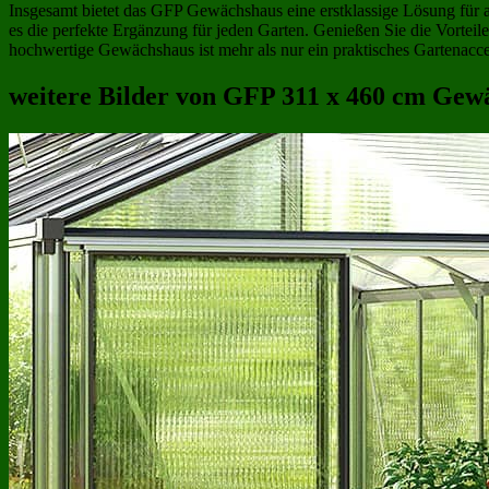
Insgesamt bietet das GFP Gewächshaus eine erstklassige Lösung für a
es die perfekte Ergänzung für jeden Garten. Genießen Sie die Vorteile
hochwertige Gewächshaus ist mehr als nur ein praktisches Gartenacces
weitere Bilder von GFP 311 x 460 cm Gewä