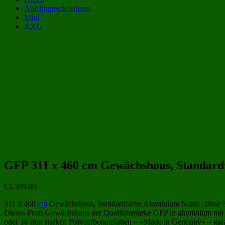
Anlehngewächshaus
Mini
XXL
Gewächshaus Kategorien:
Gewächshäuser aus Polycarbonat 15 qm
(24)
Gewächshäuser aus Polycarbonat 5x3 
XXL-Gewächshäuser
(169)
Gewächshäuser aus Polycarbonat
(243)
Gewächshäuse
Beliebte Gewächshäuser aus Polycarbonat Größen:
GFP 311 x 460 cm Gewächshaus, Standard
€
3,599.00
311 x 460
cm
Gewächshaus, Standardfarbe Aluminium Natur | ohne Se
Dieses Profi-Gewächshaus der Qualitätsmarke GFP in aluminium mit d
oder 16 mm starken Polycarbonatplatten – «Made in Germany» – garant