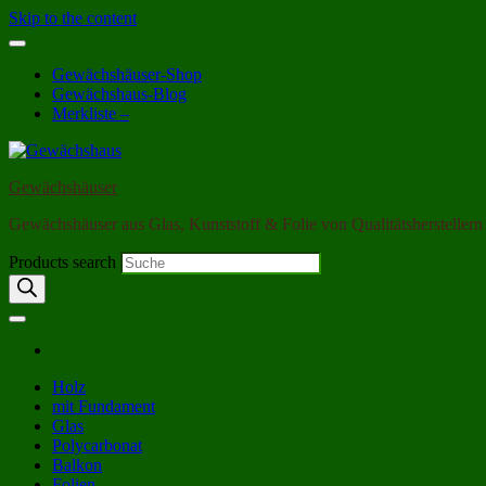
Skip to the content
Gewächshäuser-Shop
Gewächshaus-Blog
Merkliste –
Gewächshäuser
Gewächshäuser aus Glas, Kunststoff & Folie von Qualitätsherstellern
Products search
Holz
mit Fundament
Glas
Polycarbonat
Balkon
Folien