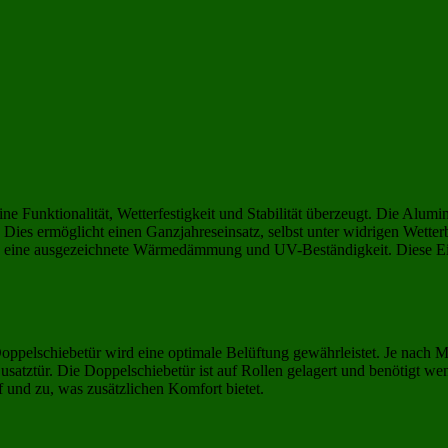
 Funktionalität, Wetterfestigkeit und Stabilität überzeugt. Die Alumin
 Dies ermöglicht einen Ganzjahreseinsatz, selbst unter widrigen Wette
uch eine ausgezeichnete Wärmedämmung und UV-Beständigkeit. Diese Eig
pelschiebetür wird eine optimale Belüftung gewährleistet. Je nach Model
satztür. Die Doppelschiebetür ist auf Rollen gelagert und benötigt weni
f und zu, was zusätzlichen Komfort bietet.