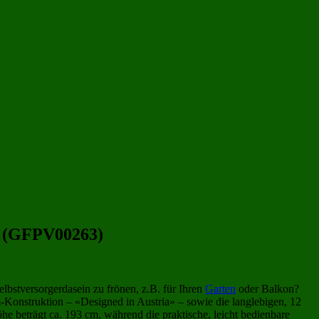
)
Balkon-Gewächshaus
(79)
großes Gewächshaus
(169)
– (GFPV00263)
bstversorgerdasein zu frönen, z.B. für Ihren
Garten
oder Balkon?
Konstruktion – «Designed in Austria» – sowie die langlebigen, 12
e beträgt ca. 193 cm, während die praktische, leicht bedienbare