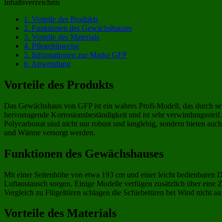
Inhaltsverzeichnis
1.
Vorteile des Produkts
2.
Funktionen des Gewächshauses
3.
Vorteile des Materials
4.
Pflegehinweise
5.
Informationen zur Marke GFP
6.
Anwendung
Vorteile des Produkts
Das Gewächshaus von GFP ist ein wahres Profi-Modell, das durch seine
hervorragende Korrosionsbeständigkeit und ist sehr verwindungssteif.
Polycarbonat sind nicht nur robust und langlebig, sondern bieten a
und Wärme versorgt werden.
Funktionen des Gewächshauses
Mit einer Seitenhöhe von etwa 193 cm und einer leicht bedienbaren Dop
Luftaustausch sorgen. Einige Modelle verfügen zusätzlich über eine Zu
Vergleich zu Flügeltüren schlagen die Schiebetüren bei Wind nicht au
Vorteile des Materials