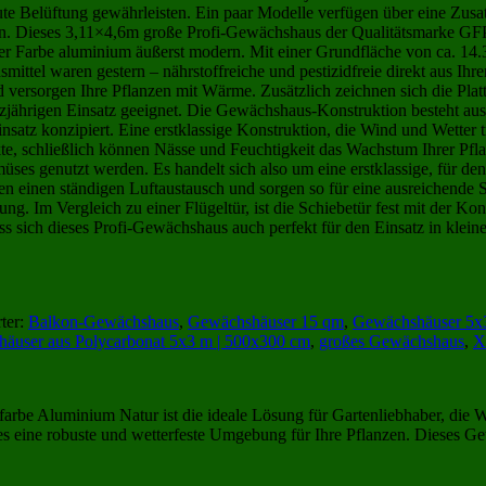
ute Belüftung gewährleisten. Ein paar Modelle verfügen über eine Zusat
 Dieses 3,11×4,6m große Profi-Gewächshaus der Qualitätsmarke GFP ver
er Farbe aluminium äußerst modern. Mit einer Grundfläche von ca. 14.
ittel waren gestern – nährstoffreiche und pestizidfreie direkt aus Ihr
d versorgen Ihre Pflanzen mit Wärme. Zusätzlich zeichnen sich die Pl
nzjährigen Einsatz geeignet. Die Gewächshaus-Konstruktion besteht aus
Einsatz konzipiert. Eine erstklassige Konstruktion, die Wind und Wette
te, schließlich können Nässe und Feuchtigkeit das Wachstum Ihrer Pfl
s genutzt werden. Es handelt sich also um eine erstklassige, für den
ten einen ständigen Luftaustausch und sorgen so für eine ausreichende 
ung. Im Vergleich zu einer Flügeltür, ist die Schiebetür fest mit der K
s sich dieses Profi-Gewächshaus auch perfekt für den Einsatz in klein
ter:
Balkon-Gewächshaus
,
Gewächshäuser 15 qm
,
Gewächshäuser 5x
äuser aus Polycarbonat 5x3 m | 500x300 cm
,
großes Gewächshaus
,
X
arbe Aluminium Natur ist die ideale Lösung für Gartenliebhaber, die Wer
s eine robuste und wetterfeste Umgebung für Ihre Pflanzen. Dieses Gew