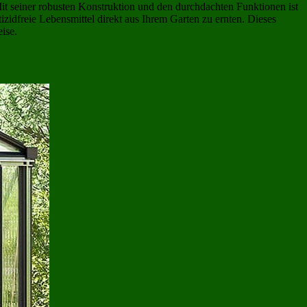
Mit seiner robusten Konstruktion und den durchdachten Funktionen ist
izidfreie Lebensmittel direkt aus Ihrem Garten zu ernten. Dieses
ise.