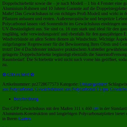
Doppelschiebetür sowie die – je nach Modell – 1 bis 4 Fenster eine g
Aluminium-Rahmen und 10 Jahren Garantie auf die Doppelstegplatten.
Maße! Das Gewächshaus ist ein richtiges Profi-Modell und wirkt in d
Pflanzen anbauen und ernten. Außereuropäische und bespritzte Lebensm
Polycarbonat lassen viel Sonnenlicht ins Gewächshaus eindringen un
UV-Beständigkeit aus. Sie sind ca. 16 mm stark und ideal für den ga
tragfähig, sehr verwindungssteif und ebenfalls für den ganzjährigen 
Windverbände an allen Seiten dienen als Windschutz. Wichtige Aspek
aufgefangene Regenwasser für die Bewässerung Ihres Obsts und Gemüse
trotzt! Die 4 Dachfenster inklusive praktischem Aufsteller gewährleis
gelagerte Doppelschiebetür begünstigt ebenfalls die Sauerstoffversorg
Raumbedarf. Die Schiebetür wird nicht nach vorne hin geöffnet, sodas
zu.
✿ Gibt es hier! ✿
Artikelnummer:
pz2728677573
Kategorie:
Unkategorisiert
Schlagwör
aus Polycarbonat
,
Gewächshäuser aus Polycarbonat 15 qm
,
Gewächsh
Beschreibung
Das GFP Gewächshaus mit den Maßen 311 x 460
cm
in der Standardf
Aluminium-Konstruktion und langlebigen Polycarbonatplatten bietet e
in Ihrem
Garten
.