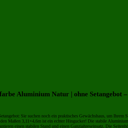
m | 500x300 cm
(24)
Gewächshäuser 15 qm
(39)
Gewächshäuser 5x3 m | 500x300 cm
(39
r aus Kunststoff
(258)
farbe Aluminium Natur | ohne Setangebot 
tangebot: Sie suchen noch ein praktisches Gewächshaus, um Ihrem Sel
en Maßen 3,11×4,6m ist ein echter Hingucker! Die stabile Aluminium-
ieren einen stabilen Stand und einen Ganzjahreseinsatz. Die Seitenhöh