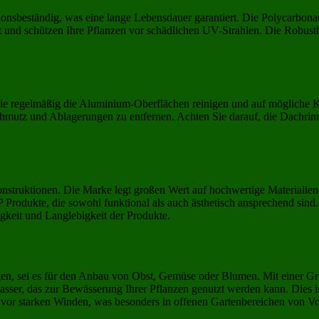
ionsbeständig, was eine lange Lebensdauer garantiert. Die Polycarbonat
 und schützen Ihre Pflanzen vor schädlichen UV-Strahlen. Die Robust
ie regelmäßig die Aluminium-Oberflächen reinigen und auf mögliche Ko
hmutz und Ablagerungen zu entfernen. Achten Sie darauf, die Dachrinn
struktionen. Die Marke legt großen Wert auf hochwertige Materialien 
FP Produkte, die sowohl funktional als auch ästhetisch ansprechend si
igkeit und Langlebigkeit der Produkte.
, sei es für den Anbau von Obst, Gemüse oder Blumen. Mit einer Grun
ser, das zur Bewässerung Ihrer Pflanzen genutzt werden kann. Dies ist
vor starken Winden, was besonders in offenen Gartenbereichen von Vort