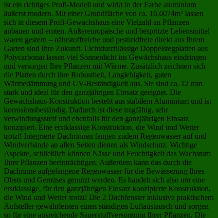
ist ein richtiges Profi-Modell und wirkt in der Farbe aluminium
äußerst modern. Mit einer Grundfläche von ca. 16.6074m² lassen
sich in diesem Profi-Gewächshaus eine Vielzahl an Pflanzen
anbauen und ernten. Außereuropäische und bespritzte Lebensmittel
waren gestern – nährstoffreiche und pestizidfreie direkt aus Ihrem
Garten sind Ihre Zukunft. Lichtdurchlässige Doppelstegplatten aus
Polycarbonat lassen viel Sonnenlicht ins Gewächshaus eindringen
und versorgen Ihre Pflanzen mit Wärme. Zusätzlich zeichnen sich
die Platten durch ihre Robustheit, Langlebigkeit, guten
Wärmedämmung und UV-Beständigkeit aus. Sie sind ca. 12 mm
stark und ideal für den ganzjährigen Einsatz geeignet. Die
Gewächshaus-Konstruktion besteht aus stabilem Aluminium und ist
korrosionsbeständig. Dadurch ist diese tragfähig, sehr
verwindungssteif und ebenfalls für den ganzjährigen Einsatz
konzipiert. Eine erstklassige Konstruktion, die Wind und Wetter
trotzt! Integrierte Dachrinnen fangen zudem Regenwasser auf und
Windverbände an allen Seiten dienen als Windschutz. Wichtige
Aspekte, schließlich können Nässe und Feuchtigkeit das Wachstum
Ihrer Pflanzen beeinträchtigen. Außerdem kann das durch die
Dachrinne aufgefangene Regenwasser für die Bewässerung Ihres
Obsts und Gemüses genutzt werden. Es handelt sich also um eine
erstklassige, für den ganzjährigen Einsatz konzipierte Konstruktion,
die Wind und Wetter trotzt! Die 2 Dachfenster inklusive praktischem
Aufsteller gewährleisten einen ständigen Luftaustausch und sorgen
so für eine ausreichende Sauerstoffversorgung Ihrer Pflanzen. Die