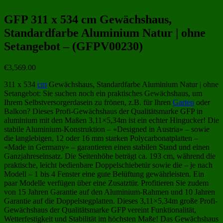
GFP 311 x 534 cm Gewächshaus,
Standardfarbe Aluminium Natur | ohne
Setangebot – (GFPV00230)
€
3,569.00
311 x 534
cm
Gewächshaus, Standardfarbe Aluminium Natur | ohne
Setangebot: Sie suchen noch ein praktisches Gewächshaus, um
Ihrem Selbstversorgerdasein zu frönen, z.B. für Ihren
Garten
oder
Balkon? Dieses Profi-Gewächshaus der Qualitätsmarke GFP in
aluminium mit den Maßen 3,11×5,34m ist ein echter Hingucker! Die
stabile Aluminium-Konstruktion – «Designed in Austria» – sowie
die langlebigen, 12 oder 16 mm starken Polycarbonatplatten –
«Made in Germany» – garantieren einen stabilen Stand und einen
Ganzjahreseinsatz. Die Seitenhöhe beträgt ca. 193 cm, während die
praktische, leicht bedienbare Doppelschiebetür sowie die – je nach
Modell – 1 bis 4 Fenster eine gute Belüftung gewährleisten. Ein
paar Modelle verfügen über eine Zusatztür. Profitieren Sie zudem
von 15 Jahren Garantie auf den Aluminium-Rahmen und 10 Jahren
Garantie auf die Doppelstegplatten. Dieses 3,11×5,34m große Profi-
Gewächshaus der Qualitätsmarke GFP vereint Funktionalität,
Wetterfestigkeit und Stabilität im höchsten Maße! Das Gewächshaus