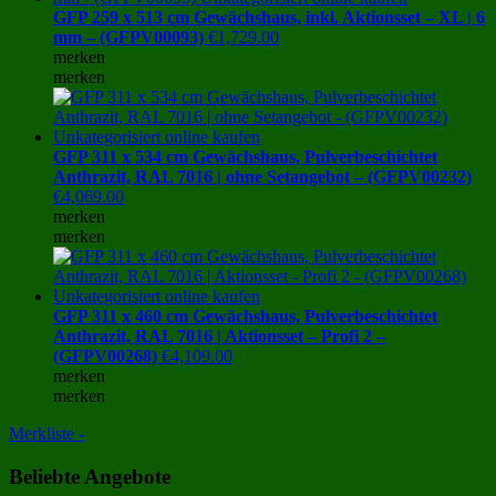
GFP 259 x 513 cm Gewächshaus, inkl. Aktionsset – XL | 6
mm – (GFPV00093)
€
1,729.00
merken
merken
GFP 311 x 534 cm Gewächshaus, Pulverbeschichtet
Anthrazit, RAL 7016 | ohne Setangebot – (GFPV00232)
€
4,069.00
merken
merken
GFP 311 x 460 cm Gewächshaus, Pulverbeschichtet
Anthrazit, RAL 7016 | Aktionsset – Profi 2 –
(GFPV00268)
€
4,109.00
merken
merken
Merkliste -
Beliebte Angebote