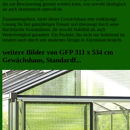
das zur Bewässerung genutzt werden kann, was sowohl ökologisch
als auch ökonomisch sinnvoll ist.
Zusammengefasst, bietet dieses Gewächshaus eine erstklassige
Lösung für den ganzjährigen Einsatz und überzeugt durch seine
durchdachte Konstruktion, die sowohl Stabilität als auch
Wetterfestigkeit garantiert. Ein Produkt, das nicht nur funktional ist,
sondern auch durch sein modernes Design in Aluminium besticht.
weitere Bilder von GFP 311 x 534 cm
Gewächshaus, Standardf...