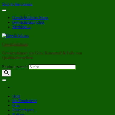
Skip to the content
Gewächshäuser-Shop
Gewächshaus-Blog
Merkliste –
Gewächshäuser
Gewächshäuser aus Glas, Kunststoff & Folie von
Qualitätsherstellern
Products search
Holz
mit Fundament
Glas
Polycarbonat
Balkon