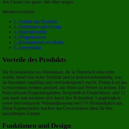
den Einsatz das ganze Jahr über sorgen.
Inhaltsverzeichnis
1.
Vorteile des Produkts
2.
Funktionen und Design
3.
Materialvorteile
4.
Pflegehinweise
5.
Informationen zur Marke
6.
Anwendung
Vorteile des Produkts
Die Konstruktion aus Aluminium, die in Österreich entworfen
wurde, bietet eine hohe Stabilität und ist korrosionsbeständig, was
sie besonders tragfähig und verwindungssteif macht. Dadurch ist das
Gewächshaus bestens gerüstet, um Wind und Wetter zu trotzen. Die
Polycarbonat-Doppelstegplatten, hergestellt in Deutschland, sind 12
mm stark und zeichnen sich durch ihre Robustheit, Langlebigkeit
sowie hervorragende Wärmedämmung und UV-Beständigkeit aus.
Diese Eigenschaften machen das Gewächshaus ideal für den
ganzjährigen Einsatz.
Funktionen und Design