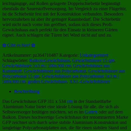
leichtgängige, auf Rollen gelagerte Doppelschiebetür begünstigt
ebenfalls die Sauerstoffversorgung. Im Vergleich zu einer Flügeltür,
ist die Schiebetür fest mit der Konstruktion verbunden. Besonders
hervorzuheben ist aber ihr geringer Raumbedarf. Die Schiebetür
wird nicht nach vorne hin geöffnet, sodass sich dieses Profi-
Gewächshaus auch perfekt für den Einsatz in kleineren Gärten
eignet. Auch schlagen die Türen bei Wind nicht auf und zu.
✿ Gibt es hier! ✿
Artikelnummer:
pz364710487
Kategorie:
Unkategorisiert
Schlagwörter:
Balkon-Gewächshaus
,
Gewächshäuser 15 qm
,
Gewächshäuser 5x3 m | 500x300 cm
,
Gewächshäuser aus
Kunststoff
,
Gewächshäuser aus Polycarbonat
,
Gewächshäuser aus
Polycarbonat 15 qm
,
Gewächshäuser aus Polycarbonat 5x3 m |
500x300 cm
,
großes Gewächshaus
,
XXL-Gewächshäuser
Beschreibung
Das Gewächshaus GFP 311 x 534
cm
in der Standardfarbe
Aluminium Natur bietet eine ideale Lösung für alle, die sich als
Selbstversorger betätigen möchten, sei es im
Garten
oder auf dem
Balkon. Dieses hochwertige Gewächshaus der renommierten Marke
GFP zeichnet sich durch seine stabile Aluminium-Konstruktion und
langlebige Polycarbonatplatten aus, die für einen stabilen Stand und