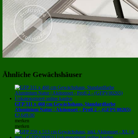
Ähnliche Gewächshäuser
GFP 311 x 460 cm Gewächshaus, Standardfarbe
Aluminium Natur | Aktionsset – Profi 2 – (GFPV00265)
€
3,649.00
merken
merken