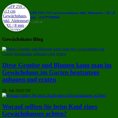
GFP 259 x 513 cm Gewächshaus, inkl. Aktionsset – XL | 8
mm – (GFPV00096)
€
1,869.00
Gewächshaus-Blog
Diese Gemüse und Blumen kann man im
Gewächshaus im Garten heutzutage
anbauen und ernten
28. Juli 2026
Off
Worauf sollten Sie beim Kauf eines
Gewächshauses achten?