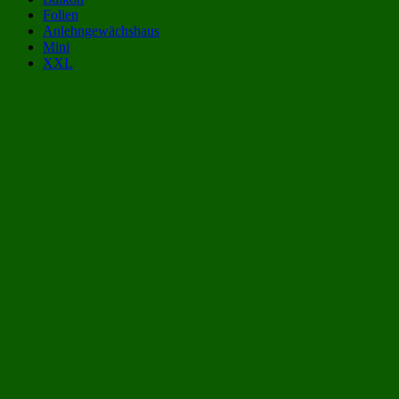
Folien
Anlehngewächshaus
Mini
XXL
Gewächshaus Kategorien:
Gewächshäuser aus Polycarbonat 15 qm
(24)
Gewächshäuser aus Polycarbonat 5x3 m | 500x300 cm
(24)
Gewächshäuser 15 qm
(39)
Gewächshäuser 5x3 m | 500x300 cm
(39)
Balkon-Gewächshaus
(79)
großes Gewächshaus
(169)
XXL-Gewächshäuser
(169)
Gewächshäuser aus Polycarbonat
(243)
Gewächshäuser aus Kunststoff
(258)
Beliebte Gewächshäuser aus Polycarbonat Größen: