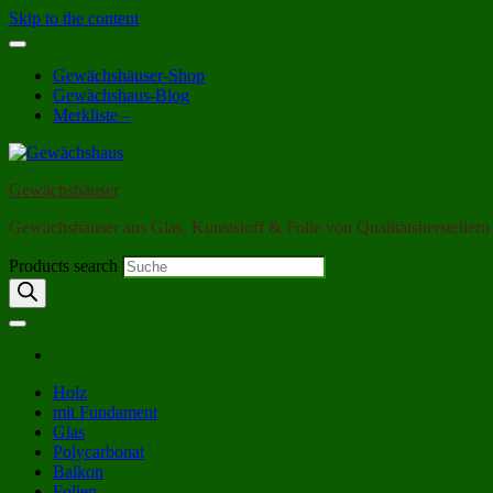
Skip to the content
Gewächshäuser-Shop
Gewächshaus-Blog
Merkliste –
Gewächshäuser
Gewächshäuser aus Glas, Kunststoff & Folie von Qualitätsherstellern
Products search
Holz
mit Fundament
Glas
Polycarbonat
Balkon
Folien