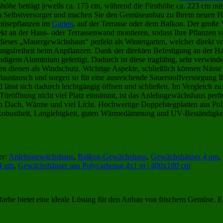
beträgt jeweils ca. 175 cm, während die Firsthöhe ca. 223 cm misst.
m Selbstversorger und machen Sie den Gemüseanbau zu Ihrem neuen
emüsepflanzen im
Garten
, auf der Terrasse oder dem Balkon. Der große 
kt an der Haus- oder Terrassenwand montieren, sodass Ihre Pflanzen
h dieses „Mauergewächshaus“ perfekt als Wintergarten, welcher direkt
ngsfreiheit beim Anpflanzen. Dank der direkten Befestigung an der 
gem Aluminium gefertigt. Dadurch ist diese tragfähig, sehr verwindung
n dienen als Windschutz. Wichtige Aspekte, schließlich können Nässe
ftaustausch und sorgen so für eine ausreichende Sauerstoffversorgung 
nd lässt sich dadurch leichtgängig öffnen und schließen. Im Vergleich z
 Türöffnung nicht viel Platz einnimmt, ist das Anlehngewächshaus perf
ten Dach, Wärme und viel Licht. Hochwertige Doppelstegplatten aus Pol
hre Robustheit, Langlebigkeit, guten Wärmedämmung und UV-Beständigkei
er:
Anlehngewächshaus
,
Balkon-Gewächshaus
,
Gewächshäuser 4 qm
,
4 qm
,
Gewächshäuser aus Polycarbonat 4x1 m | 400x100 cm
be bietet eine ideale Lösung für den Anbau von frischem Gemüse. Es i