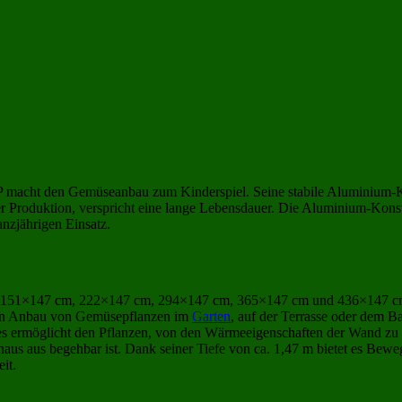
t den Gemüseanbau zum Kinderspiel. Seine stabile Aluminium-Konstr
 Produktion, verspricht eine lange Lebensdauer. Die Aluminium-Konstru
anzjährigen Einsatz.
er 151×147 cm, 222×147 cm, 294×147 cm, 365×147 cm und 436×147 cm. 
den Anbau von Gemüsepflanzen im
Garten
, auf der Terrasse oder dem B
ies ermöglicht den Pflanzen, von den Wärmeeigenschaften der Wand zu
s aus begehbar ist. Dank seiner Tiefe von ca. 1,47 m bietet es Beweg
it.