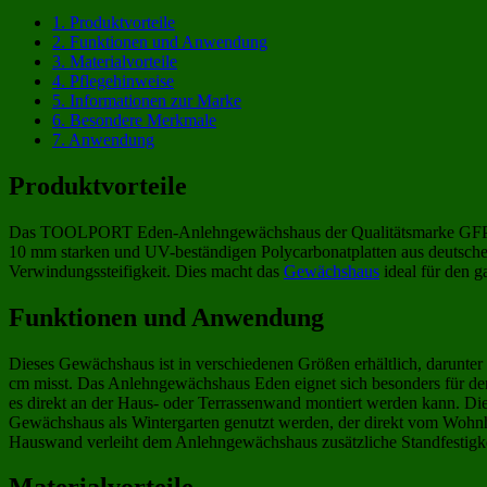
1.
Produktvorteile
2.
Funktionen und Anwendung
3.
Materialvorteile
4.
Pflegehinweise
5.
Informationen zur Marke
6.
Besondere Merkmale
7.
Anwendung
Produktvorteile
Das TOOLPORT Eden-Anlehngewächshaus der Qualitätsmarke GFP mach
10 mm starken und UV-beständigen Polycarbonatplatten aus deutscher
Verwindungssteifigkeit. Dies macht das
Gewächshaus
ideal für den g
Funktionen und Anwendung
Dieses Gewächshaus ist in verschiedenen Größen erhältlich, darunt
cm misst. Das Anlehngewächshaus Eden eignet sich besonders für 
es direkt an der Haus- oder Terrassenwand montiert werden kann. D
Gewächshaus als Wintergarten genutzt werden, der direkt vom Wohnhau
Hauswand verleiht dem Anlehngewächshaus zusätzliche Standfestigke