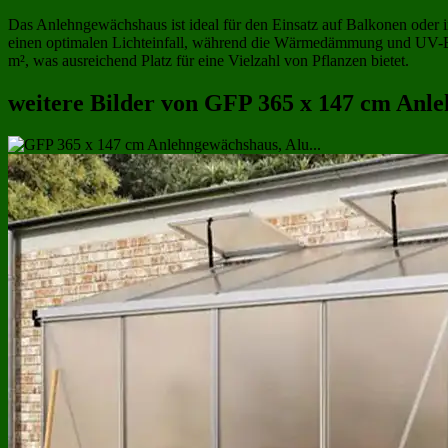
Das Anlehngewächshaus ist ideal für den Einsatz auf Balkonen oder in
einen optimalen Lichteinfall, während die Wärmedämmung und UV-Be
m², was ausreichend Platz für eine Vielzahl von Pflanzen bietet.
weitere Bilder von GFP 365 x 147 cm Anle