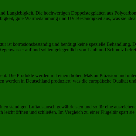
und Langlebigkeit. Die hochwertigen Doppelstegplatten aus Polycarbonat
ebigkeit, gute Wärmedämmung und UV-Beständigkeit aus, was sie ideal
r ist korrosionsbeständig und benötigt keine spezielle Behandlung. Di
Regenwasser auf und sollten gelegentlich von Laub und Schmutz befrei
steht. Die Produkte werden mit einem hohen Maß an Präzision und unte
n werden in Deutschland produziert, was die europäische Qualität und
inen ständigen Luftaustausch gewährleisten und so für eine ausreichen
ich leicht öffnen und schließen. Im Vergleich zu einer Flügeltür spart sie