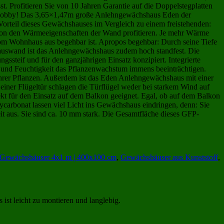
 Profitieren Sie von 10 Jahren Garantie auf die Doppelstegplatten
 Hobby! Das 3,65×1,47m große Anlehngewächshaus Eden der
Vorteil dieses Gewächshauses im Vergleich zu einem freistehenden:
 von den Wärmeeigenschaften der Wand profitieren. Je mehr Wärme
 vom Wohnhaus aus begehbar ist. Apropos begehbar: Durch seine Tiefe
Hauswand ist das Anlehngewächshaus zudem hoch standfest. Die
ssteif und für den ganzjährigen Einsatz konzipiert. Integrierte
 und Feuchtigkeit das Pflanzenwachstum immens beeinträchtigen.
Ihrer Pflanzen. Außerdem ist das Eden Anlehngewächshaus mit einer
u einer Flügeltür schlagen die Türflügel weder bei starkem Wind auf
ekt für den Einsatz auf dem Balkon geeignet. Egal, ob auf dem Balkon
ycarbonat lassen viel Licht ins Gewächshaus eindringen, denn: Sie
t aus. Sie sind ca. 10 mm stark. Die Gesamtfläche dieses GFP-
Gewächshäuser 4x1 m | 400x100 cm
,
Gewächshäuser aus Kunststoff
,
st leicht zu montieren und langlebig.