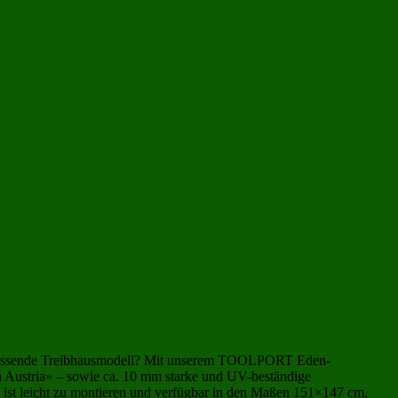
Gewächshäuser 4 qm
(65)
Balkon-Gewächshaus
(79)
s passende Treibhausmodell? Mit unserem TOOLPORT Eden-
 Austria» – sowie ca. 10 mm starke und UV-beständige
ist leicht zu montieren und verfügbar in den Maßen 151×147 cm,