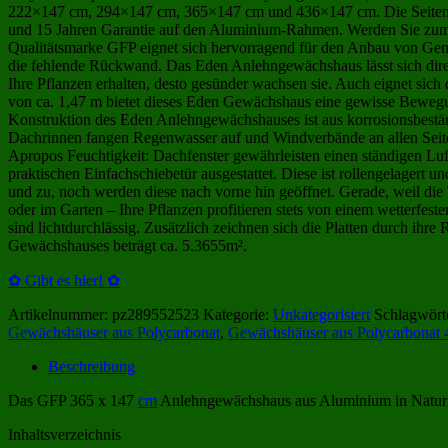
222×147 cm, 294×147 cm, 365×147 cm und 436×147 cm. Die Seitenhöhe 
und 15 Jahren Garantie auf den Aluminium-Rahmen. Werden Sie zu
Qualitätsmarke GFP eignet sich hervorragend für den Anbau von G
die fehlende Rückwand. Das Eden Anlehngewächshaus lässt sich dire
Ihre Pflanzen erhalten, desto gesünder wachsen sie. Auch eignet sic
von ca. 1,47 m bietet dieses Eden Gewächshaus eine gewisse Bewegu
Konstruktion des Eden Anlehngewächshauses ist aus korrosionsbeständi
Dachrinnen fangen Regenwasser auf und Windverbände an allen Seite
Apropos Feuchtigkeit: Dachfenster gewährleisten einen ständigen Lu
praktischen Einfachschiebetür ausgestattet. Diese ist rollengelagert u
und zu, noch werden diese nach vorne hin geöffnet. Gerade, weil die
oder im Garten – Ihre Pflanzen profitieren stets von einem wetterfes
sind lichtdurchlässig. Zusätzlich zeichnen sich die Platten durch i
Gewächshauses beträgt ca. 5.3655m².
✿ Gibt es hier! ✿
Artikelnummer:
pz289552523
Kategorie:
Unkategorisiert
Schlagwört
Gewächshäuser aus Polycarbonat
,
Gewächshäuser aus Polycarbonat 
Beschreibung
Das GFP 365 x 147
cm
Anlehngewächshaus aus Aluminium in Naturfar
Inhaltsverzeichnis