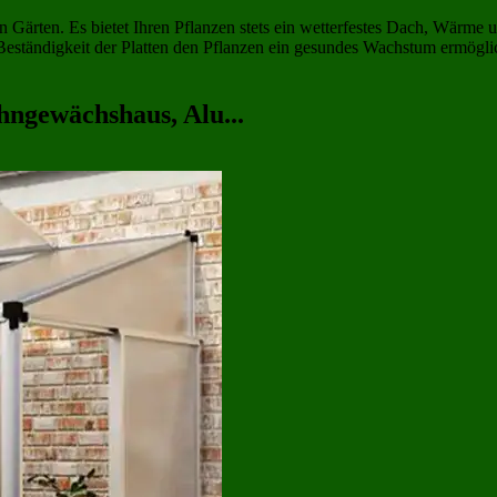
 Gärten. Es bietet Ihren Pflanzen stets ein wetterfestes Dach, Wärme un
ständigkeit der Platten den Pflanzen ein gesundes Wachstum ermögli
hngewächshaus, Alu...