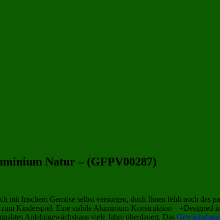
400x100 cm
(9)
Gewächshäuser aus Polycarbonat 4 qm
(34)
Anlehngewächshaus
(36)
luminium Natur – (GFPV00287)
ch mit frischem Gemüse selbst versorgen, doch Ihnen fehlt noch da
m Kinderspiel. Eine stabile Aluminium-Konstruktion – «Designed in
ompaktes Anlehngewächshaus viele Jahre überdauert. Das
Gewächshaus