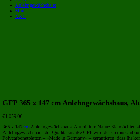
Anlehngewächshaus
Mini
XXL
Gewächshaus Kategorien:
Gewächshäuser aus Polycarbonat 4x1 m | 400x100 cm
(2)
Gewächshäuser 4x1 m | 
Gewächshäuser aus Polycarbonat
(243)
Gewächshäuser aus Kunststoff
(258)
Beliebte Gewächshäuser aus Polycarbonat Größen:
GFP 365 x 147 cm Anlehngewächshaus, A
€
1,059.00
365 x 147
cm
Anlehngewächshaus, Aluminium Natur: Sie möchten si
Anlehngewächshaus der Qualitätsmarke GFP wird der Gemüseanbau zu
Polycarbonatplatten – «Made in Germany» – garantieren, dass Ihr k