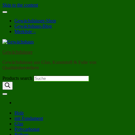
Skip to the content
Gewächshäuser-Shop
Gewächshaus-Blog
Merkliste –
Gewächshäuser
Gewächshäuser aus Glas, Kunststoff & Folie von
Qualitätsherstellern
Products search
Holz
mit Fundament
Glas
Polycarbonat
Balkon