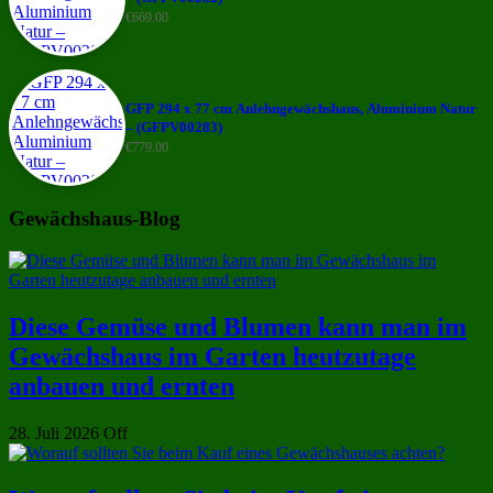
€
669.00
GFP 294 x 77 cm Anlehngewächshaus, Aluminium Natur
– (GFPV00283)
€
779.00
Gewächshaus-Blog
Diese Gemüse und Blumen kann man im
Gewächshaus im Garten heutzutage
anbauen und ernten
28. Juli 2026
Off