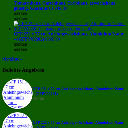
Tomatenhaus, Gartenhaus, Treibhaus, gewächshaus
günstig, Glashaus
€
1,949.00
merken
merken
GFP 222 x 77 cm Anlehngewächshaus, Aluminium Natur
– (GFPV00282)
€
669.00
merken
merken
Merkliste -
Beliebte Angebote
GFP 151 x 77 cm Anlehngewächshaus, Aluminium Natur
– (GFPV00281)
€
549.00
GFP 222 x 77 cm Anlehngewächshaus, Aluminium Natur
– (GFPV00282)