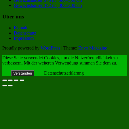
Gewächshäuser 3×3 m | 300×300 cm
Gewächshäuser 3×2 m | 300×200 cm
Über uns
Kontakt
Datenschutz
Impressum
Proudly powered by
WordPress
|
Theme:
Envo Magazine
Diese Seite verwendet Cookies, um die Nutzerfreundlichkeit zu
verbessern. Mit der weiteren Verwendung stimmen Sie dem zu.
Datenschutzerklärung
Verstanden