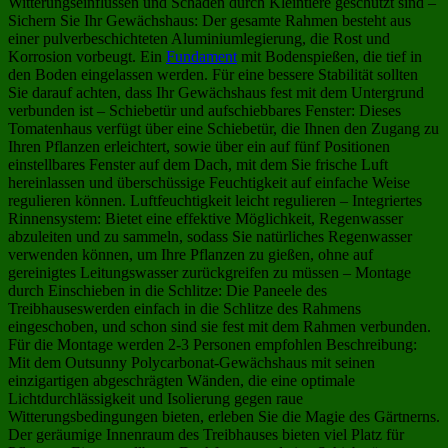
Witterungseinflüssen und Schäden durch Kleintiere geschützt sind –
Sichern Sie Ihr Gewächshaus: Der gesamte Rahmen besteht aus
einer pulverbeschichteten Aluminiumlegierung, die Rost und
Korrosion vorbeugt. Ein
Fundament
mit Bodenspießen, die tief in
den Boden eingelassen werden. Für eine bessere Stabilität sollten
Sie darauf achten, dass Ihr Gewächshaus fest mit dem Untergrund
verbunden ist – Schiebetür und aufschiebbares Fenster: Dieses
Tomatenhaus verfügt über eine Schiebetür, die Ihnen den Zugang zu
Ihren Pflanzen erleichtert, sowie über ein auf fünf Positionen
einstellbares Fenster auf dem Dach, mit dem Sie frische Luft
hereinlassen und überschüssige Feuchtigkeit auf einfache Weise
regulieren können. Luftfeuchtigkeit leicht regulieren – Integriertes
Rinnensystem: Bietet eine effektive Möglichkeit, Regenwasser
abzuleiten und zu sammeln, sodass Sie natürliches Regenwasser
verwenden können, um Ihre Pflanzen zu gießen, ohne auf
gereinigtes Leitungswasser zurückgreifen zu müssen – Montage
durch Einschieben in die Schlitze: Die Paneele des
Treibhauseswerden einfach in die Schlitze des Rahmens
eingeschoben, und schon sind sie fest mit dem Rahmen verbunden.
Für die Montage werden 2-3 Personen empfohlen Beschreibung:
Mit dem Outsunny Polycarbonat-Gewächshaus mit seinen
einzigartigen abgeschrägten Wänden, die eine optimale
Lichtdurchlässigkeit und Isolierung gegen raue
Witterungsbedingungen bieten, erleben Sie die Magie des Gärtnerns.
Der geräumige Innenraum des Treibhauses bieten viel Platz für