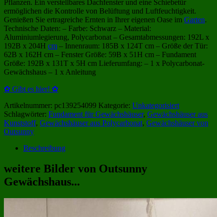
Pflanzen. Ein verstellbares Dachfenster und eine Schiebetür
ermöglichen die Kontrolle von Belüftung und Luftfeuchtigkeit.
Genießen Sie ertragreiche Ernten in Ihrer eigenen Oase im
Garten
.
Technische Daten: – Farbe: Schwarz – Material:
Aluminiumlegierung, Polycarbonat – Gesamtabmessungen: 192L x
192B x 204H
cm
– Innenraum: 185B x 124T cm – Größe der Tür:
62B x 162H cm – Fenster Größe: 59B x 51H cm – Fundament
Größe: 192B x 131T x 5H cm Lieferumfang: – 1 x Polycarbonat-
Gewächshaus – 1 x Anleitung
✿ Gibt es hier! ✿
Artikelnummer:
pc139254099
Kategorie:
Unkategorisiert
Schlagwörter:
Fundament für Gewächshäuser
,
Gewächshäuser aus
Kunststoff
,
Gewächshäuser aus Polycarbonat
,
Gewächshäuser von
Outsunny
Beschreibung
weitere Bilder von Outsunny
Gewächshaus...