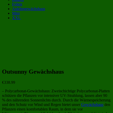
Folien
Anlehngewächshaus
Mini
XXL
Gewächshaus Kategorien:
Fundament für Gewächshäuser
(7)
Gewächshäuser von Outsunny
(45)
Gewächshäuser aus Polycarbonat
(243)
Gewächshäuser aus Kunststoff
(258)
Outsunny Gewächshaus
€
338.99
– Polycarbonat-Gewächshaus: Zweischichtige Polycarbonat-Platten
schützen die Pflanzen vor intensiver UV-Strahlung, lassen aber 90
% des nährenden Sonnenlichts durch. Durch die Wärmespeicherung
und den Schutz vor Wind und Regen bietet unser
Gewächshaus
den
Pflanzen einen komfortablen Raum, in dem sie vor