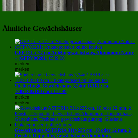
Ähnliche Gewächshäuser
GFP 151 x 77 cm Anlehngewächshaus, Aluminium Natur
– (GFPV00281)
€
549.00
merken
merken
ShelterLogic Gewächshaus 3,24m² B/H/L: ca.
180x180x180 cm
€
141.99
merken
merken
Gewächshaus ASTERIA 311×235 cm, 10 oder 12 mm, 2
Fenster, Doppeltür, Gewächshaus Aluminium,