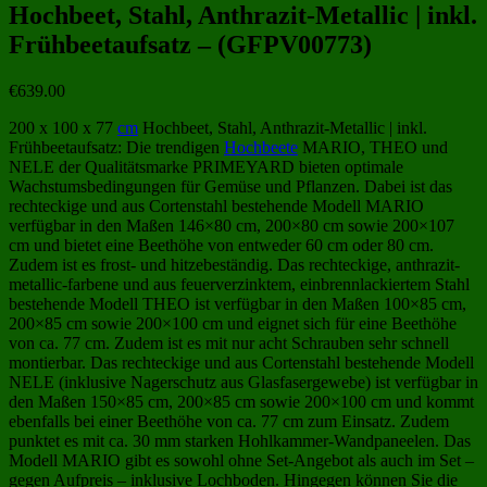
Hochbeet, Stahl, Anthrazit-Metallic | inkl.
Frühbeetaufsatz – (GFPV00773)
€
639.00
200 x 100 x 77
cm
Hochbeet, Stahl, Anthrazit-Metallic | inkl.
Frühbeetaufsatz: Die trendigen
Hochbeete
MARIO, THEO und
NELE der Qualitätsmarke PRIMEYARD bieten optimale
Wachstumsbedingungen für Gemüse und Pflanzen. Dabei ist das
rechteckige und aus Cortenstahl bestehende Modell MARIO
verfügbar in den Maßen 146×80 cm, 200×80 cm sowie 200×107
cm und bietet eine Beethöhe von entweder 60 cm oder 80 cm.
Zudem ist es frost- und hitzebeständig. Das rechteckige, anthrazit-
metallic-farbene und aus feuerverzinktem, einbrennlackiertem Stahl
bestehende Modell THEO ist verfügbar in den Maßen 100×85 cm,
200×85 cm sowie 200×100 cm und eignet sich für eine Beethöhe
von ca. 77 cm. Zudem ist es mit nur acht Schrauben sehr schnell
montierbar. Das rechteckige und aus Cortenstahl bestehende Modell
NELE (inklusive Nagerschutz aus Glasfasergewebe) ist verfügbar in
den Maßen 150×85 cm, 200×85 cm sowie 200×100 cm und kommt
ebenfalls bei einer Beethöhe von ca. 77 cm zum Einsatz. Zudem
punktet es mit ca. 30 mm starken Hohlkammer-Wandpaneelen. Das
Modell MARIO gibt es sowohl ohne Set-Angebot als auch im Set –
gegen Aufpreis – inklusive Lochboden. Hingegen können Sie die