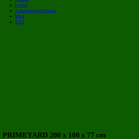
Folien
Anlehngewächshaus
Mini
XXL
Gewächshaus Kategorien:
Frühbeete 2 qm
(23)
Frühbeete 2x1 m | 200x100 cm
(23)
Hochbeet Gewächshaus
(52)
Gewächshäuser 2 qm
(60)
Gewächshäuser 2x1 m | 200x100 cm
(60)
Frühbeete
(69)
Gewächshäuser aus Glas
(152)
Beliebte Gewächshäuser Größen:
PRIMEYARD 200 x 100 x 77 cm