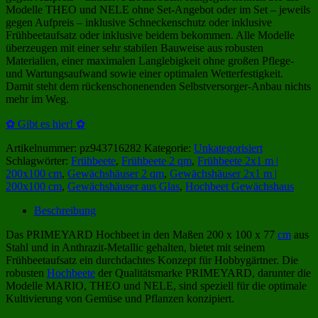
Modelle THEO und NELE ohne Set-Angebot oder im Set – jeweils
gegen Aufpreis – inklusive Schneckenschutz oder inklusive
Frühbeetaufsatz oder inklusive beidem bekommen. Alle Modelle
überzeugen mit einer sehr stabilen Bauweise aus robusten
Materialien, einer maximalen Langlebigkeit ohne großen Pflege-
und Wartungsaufwand sowie einer optimalen Wetterfestigkeit.
Damit steht dem rückenschonenenden Selbstversorger-Anbau nichts
mehr im Weg.
✿ Gibt es hier! ✿
Artikelnummer:
pz943716282
Kategorie:
Unkategorisiert
Schlagwörter:
Frühbeete
,
Frühbeete 2 qm
,
Frühbeete 2x1 m |
200x100 cm
,
Gewächshäuser 2 qm
,
Gewächshäuser 2x1 m |
200x100 cm
,
Gewächshäuser aus Glas
,
Hochbeet Gewächshaus
Beschreibung
Das PRIMEYARD Hochbeet in den Maßen 200 x 100 x 77
cm
aus
Stahl und in Anthrazit-Metallic gehalten, bietet mit seinem
Frühbeetaufsatz ein durchdachtes Konzept für Hobbygärtner. Die
robusten
Hochbeete
der Qualitätsmarke PRIMEYARD, darunter die
Modelle MARIO, THEO und NELE, sind speziell für die optimale
Kultivierung von Gemüse und Pflanzen konzipiert.