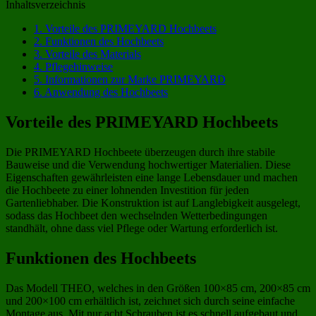
Inhaltsverzeichnis
1.
Vorteile des PRIMEYARD Hochbeets
2.
Funktionen des Hochbeets
3.
Vorteile des Materials
4.
Pflegehinweise
5.
Informationen zur Marke PRIMEYARD
6.
Anwendung des Hochbeets
Vorteile des PRIMEYARD Hochbeets
Die PRIMEYARD Hochbeete überzeugen durch ihre stabile
Bauweise und die Verwendung hochwertiger Materialien. Diese
Eigenschaften gewährleisten eine lange Lebensdauer und machen
die Hochbeete zu einer lohnenden Investition für jeden
Gartenliebhaber. Die Konstruktion ist auf Langlebigkeit ausgelegt,
sodass das Hochbeet den wechselnden Wetterbedingungen
standhält, ohne dass viel Pflege oder Wartung erforderlich ist.
Funktionen des Hochbeets
Das Modell THEO, welches in den Größen 100×85 cm, 200×85 cm
und 200×100 cm erhältlich ist, zeichnet sich durch seine einfache
Montage aus. Mit nur acht Schrauben ist es schnell aufgebaut und