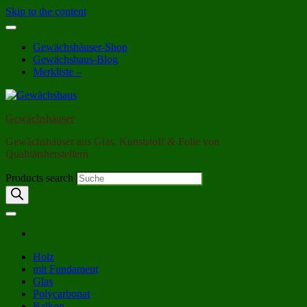
Skip to the content
Gewächshäuser-Shop
Gewächshaus-Blog
Merkliste –
Gewächshäuser
Gewächshäuser aus Glas, Kunststoff & Folie von
Qualitätsherstellern
Products search
Holz
mit Fundament
Glas
Polycarbonat
Balkon