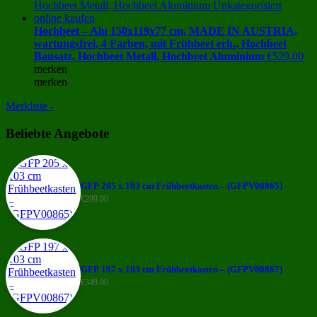
Hochbeet – Alu 150x119x77 cm, MADE IN AUSTRIA,
wartungsfrei, 4 Farben, mit Frühbeet erh., Hochbeet
Bausatz, Hochbeet Metall, Hochbeet Aluminium
€
529.00
merken
merken
Merkliste -
Beliebte Angebote
GFP 205 x 103 cm Frühbeetkasten – (GFPV00865)
€
299.00
GFP 197 x 103 cm Frühbeetkasten – (GFPV00867)
€
349.00