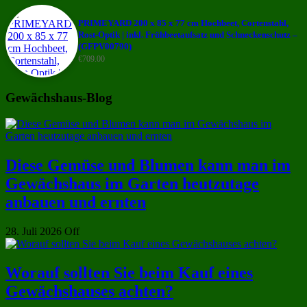
PRIMEYARD 200 x 85 x 77 cm Hochbeet, Cortenstahl,
Rost-Optik | inkl. Frühbeetaufsatz und Schneckenschutz –
(GFPV00790)
€
709.00
Gewächshaus-Blog
Diese Gemüse und Blumen kann man im
Gewächshaus im Garten heutzutage
anbauen und ernten
28. Juli 2026
Off
Worauf sollten Sie beim Kauf eines
Gewächshauses achten?