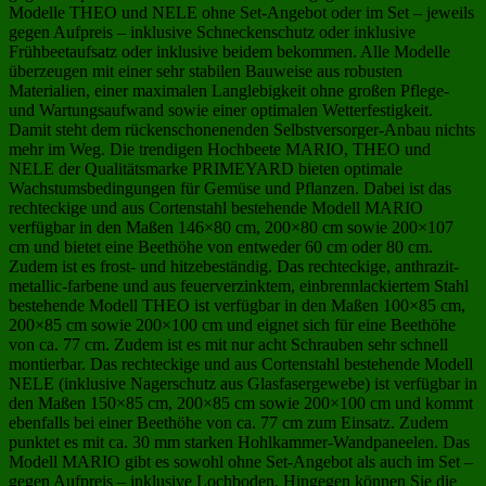
Modelle THEO und NELE ohne Set-Angebot oder im Set – jeweils
gegen Aufpreis – inklusive Schneckenschutz oder inklusive
Frühbeetaufsatz oder inklusive beidem bekommen. Alle Modelle
überzeugen mit einer sehr stabilen Bauweise aus robusten
Materialien, einer maximalen Langlebigkeit ohne großen Pflege-
und Wartungsaufwand sowie einer optimalen Wetterfestigkeit.
Damit steht dem rückenschonenenden Selbstversorger-Anbau nichts
mehr im Weg. Die trendigen Hochbeete MARIO, THEO und
NELE der Qualitätsmarke PRIMEYARD bieten optimale
Wachstumsbedingungen für Gemüse und Pflanzen. Dabei ist das
rechteckige und aus Cortenstahl bestehende Modell MARIO
verfügbar in den Maßen 146×80 cm, 200×80 cm sowie 200×107
cm und bietet eine Beethöhe von entweder 60 cm oder 80 cm.
Zudem ist es frost- und hitzebeständig. Das rechteckige, anthrazit-
metallic-farbene und aus feuerverzinktem, einbrennlackiertem Stahl
bestehende Modell THEO ist verfügbar in den Maßen 100×85 cm,
200×85 cm sowie 200×100 cm und eignet sich für eine Beethöhe
von ca. 77 cm. Zudem ist es mit nur acht Schrauben sehr schnell
montierbar. Das rechteckige und aus Cortenstahl bestehende Modell
NELE (inklusive Nagerschutz aus Glasfasergewebe) ist verfügbar in
den Maßen 150×85 cm, 200×85 cm sowie 200×100 cm und kommt
ebenfalls bei einer Beethöhe von ca. 77 cm zum Einsatz. Zudem
punktet es mit ca. 30 mm starken Hohlkammer-Wandpaneelen. Das
Modell MARIO gibt es sowohl ohne Set-Angebot als auch im Set –
gegen Aufpreis – inklusive Lochboden. Hingegen können Sie die