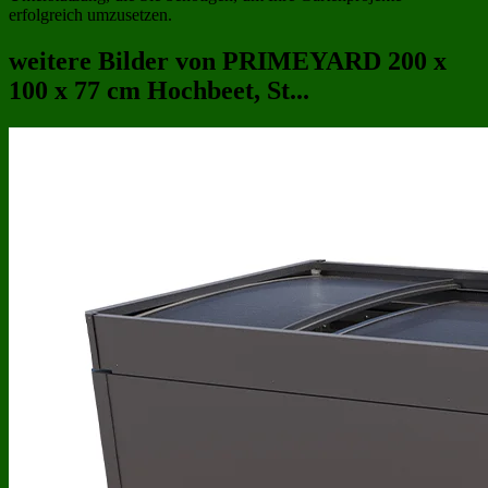
erfolgreich umzusetzen.
weitere Bilder von PRIMEYARD 200 x
100 x 77 cm Hochbeet, St...