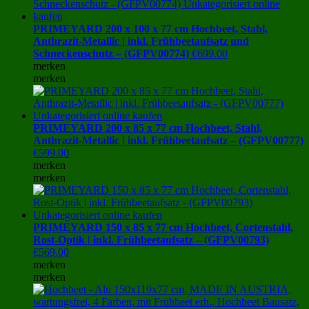
PRIMEYARD 200 x 100 x 77 cm Hochbeet, Stahl,
Anthrazit-Metallic | inkl. Frühbeetaufsatz und
Schneckenschutz – (GFPV00774)
€
699.00
merken
merken
PRIMEYARD 200 x 85 x 77 cm Hochbeet, Stahl,
Anthrazit-Metallic | inkl. Frühbeetaufsatz – (GFPV00777)
€
599.00
merken
merken
PRIMEYARD 150 x 85 x 77 cm Hochbeet, Cortenstahl,
Rost-Optik | inkl. Frühbeetaufsatz – (GFPV00793)
€
569.00
merken
merken