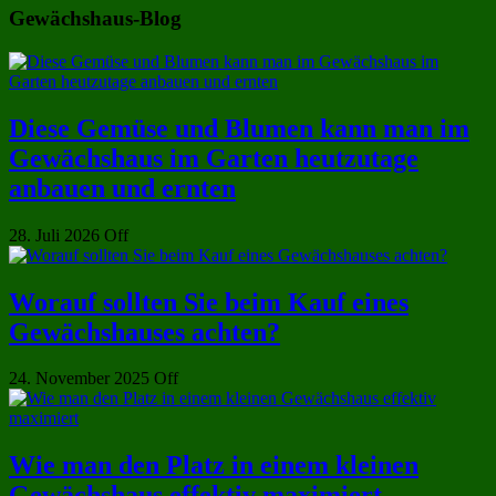
Gewächshaus-Blog
Diese Gemüse und Blumen kann man im
Gewächshaus im Garten heutzutage
anbauen und ernten
28. Juli 2026
Off
Worauf sollten Sie beim Kauf eines
Gewächshauses achten?
24. November 2025
Off
Wie man den Platz in einem kleinen
Gewächshaus effektiv maximiert