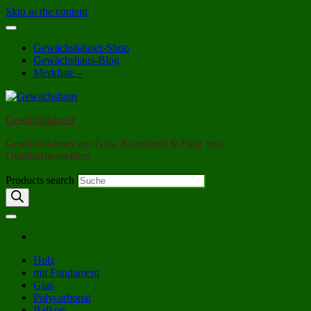
Skip to the content
Gewächshäuser-Shop
Gewächshaus-Blog
Merkliste –
Gewächshäuser
Gewächshäuser aus Glas, Kunststoff & Folie von
Qualitätsherstellern
Products search
Holz
mit Fundament
Glas
Polycarbonat
Balkon