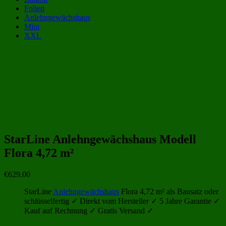
Folien
Anlehngewächshaus
Mini
XXL
Gewächshaus Kategorien:
Gewächshäuser von Starline Metall G1
(18)
Holz-Gewächshäuser
(68)
StarLine Anlehngewächshaus Modell
Flora 4,72 m²
€
629.00
StarLine
Anlehngewächshaus
Flora 4,72 m² als Bausatz oder
schlüsselfertig ✓ Direkt vom Hersteller ✓ 5 Jahre Garantie ✓
Kauf auf Rechnung ✓ Gratis Versand ✓