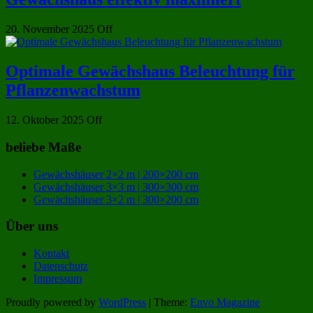
20. November 2025
Off
Optimale Gewächshaus Beleuchtung für
Pflanzenwachstum
12. Oktober 2025
Off
beliebe Maße
Gewächshäuser 2×2 m | 200×200 cm
Gewächshäuser 3×3 m | 300×300 cm
Gewächshäuser 3×2 m | 300×200 cm
Über uns
Kontakt
Datenschutz
Impressum
Proudly powered by
WordPress
|
Theme:
Envo Magazine