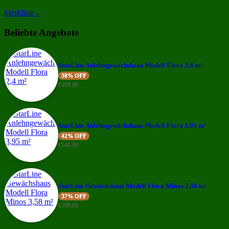
Merkliste -
Beliebte Angebote
StarLine Anlehngewächshaus Modell Flora 2,4 m²
38% OFF
€
499.00
StarLine Anlehngewächshaus Modell Flora 3,95 m²
42% OFF
€
549.00
StarLine Gewächshaus Modell Flora Minos 3,58 m²
37% OFF
€
599.00