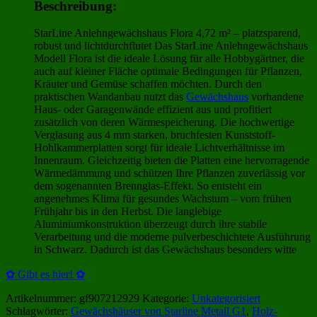
Beschreibung:
StarLine Anlehngewächshaus Flora 4,72 m² – platzsparend,
robust und lichtdurchflutet Das StarLine Anlehngewächshaus
Modell Flora ist die ideale Lösung für alle Hobbygärtner, die
auch auf kleiner Fläche optimale Bedingungen für Pflanzen,
Kräuter und Gemüse schaffen möchten. Durch den
praktischen Wandanbau nutzt das
Gewächshaus
vorhandene
Haus- oder Garagenwände effizient aus und profitiert
zusätzlich von deren Wärmespeicherung. Die hochwertige
Verglasung aus 4 mm starken, bruchfesten Kunststoff-
Hohlkammerplatten sorgt für ideale Lichtverhältnisse im
Innenraum. Gleichzeitig bieten die Platten eine hervorragende
Wärmedämmung und schützen Ihre Pflanzen zuverlässig vor
dem sogenannten Brennglas-Effekt. So entsteht ein
angenehmes Klima für gesundes Wachstum – vom frühen
Frühjahr bis in den Herbst. Die langlebige
Aluminiumkonstruktion überzeugt durch ihre stabile
Verarbeitung und die moderne pulverbeschichtete Ausführung
in Schwarz. Dadurch ist das Gewächshaus besonders witte
✿ Gibt es hier! ✿
Artikelnummer:
gf907212929
Kategorie:
Unkategorisiert
Schlagwörter:
Gewächshäuser von Starline Metall G1
,
Holz-