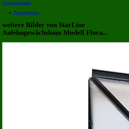
Gewächshäuser
Beschreibung
weitere Bilder von StarLine
Anlehngewächshaus Modell Flora...