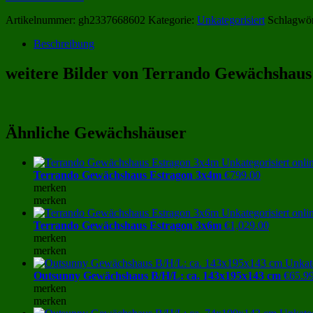
Artikelnummer:
gh2337668602
Kategorie:
Unkategorisiert
Schlagwör
Beschreibung
weitere Bilder von Terrando Gewächshaus
Ähnliche Gewächshäuser
Terrando Gewächshaus Estragon 3x4m
€
799.00
merken
merken
Terrando Gewächshaus Estragon 3x6m
€
1,029.00
merken
merken
Outsunny Gewächshaus B/H/L: ca. 143x195x143 cm
€
65.9
merken
merken