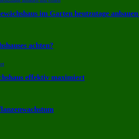
wächshaus im Garten heutzutage anbauen 
hshauses achten?
hshaus effektiv maximiert
flanzenwachstum