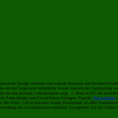
klassische Design verbindet eine robuste Bauweise mit höchster Flexibi
das auf der Gegenseite befindliche Fenster machen die Anpflanzung v
 das für eine perfekte Luftzirkulation sorgt. ✓ Made in EU mit auschl
 2m) Artikeldetails zum Gewächshaus Estragon: Paneele:
Polycarbonat
(
efe: 8m Höhe: 2,45 m (höchster Punkt) Rauminhalt: 42,48m³ Fundament
erumfang des Gewächshauses enthalten: Zweigeteilte Tür mit Griffen 