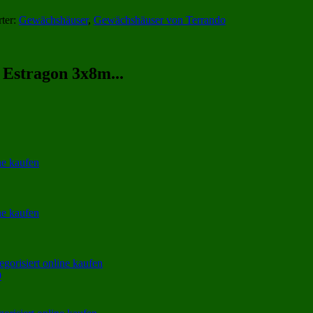
ter:
Gewächshäuser
,
Gewächshäuser von Terrando
 Estragon 3x8m...
9