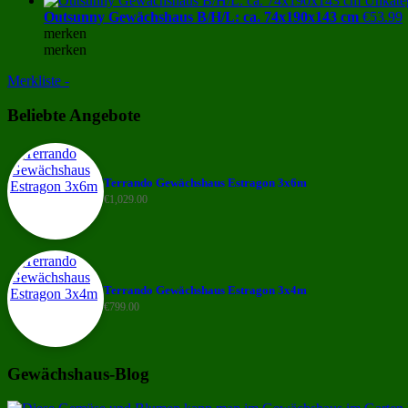
Outsunny Gewächshaus B/H/L: ca. 74x190x143 cm
€
53.99
merken
merken
Merkliste -
Beliebte Angebote
Terrando Gewächshaus Estragon 3x6m
€
1,029.00
Terrando Gewächshaus Estragon 3x4m
€
799.00
Gewächshaus-Blog