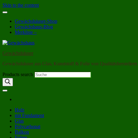
Skip to the content
Gewächshäuser-Shop
Gewächshaus-Blog
Merkliste –
Gewächshäuser
Gewächshäuser aus Glas, Kunststoff & Folie von Qualitätsherstellern
Products search
Holz
mit Fundament
Glas
Polycarbonat
Balkon
Folien