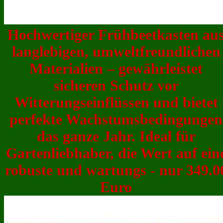
Hochwertiger Frühbeetkasten au
langlebigen, umweltfreundlichen
Materialien – gewährleistet
sicheren Schutz vor
Witterungseinflüssen und bietet
perfekte Wachstumsbedingungen
das ganze Jahr. Ideal für
Gartenliebhaber, die Wert auf ein
robuste und wartungs - nur 349.0
Euro