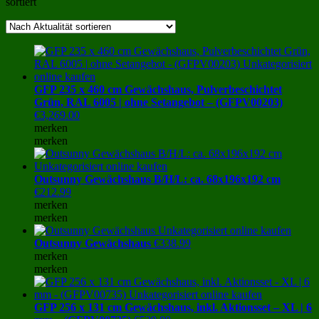
sortiert
GFP 235 x 460 cm Gewächshaus, Pulverbeschichtet
Grün, RAL 6005 | ohne Setangebot – (GFPV00203)
€
3,269.00
merken
merken
Outsunny Gewächshaus B/H/L: ca. 68x196x192 cm
€
212.99
merken
merken
Outsunny Gewächshaus
€
338.99
merken
merken
GFP 256 x 131 cm Gewächshaus, inkl. Aktionsset – XL | 6