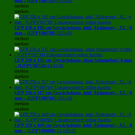
mm – (GFPV00735)
€
539.00
merken
merken
GFP 256 x 192 cm Gewächshaus, inkl. Aktionsset – XL | 6
mm – (GFPV00738)
€
624.00
merken
merken
GFP 256 x 131 cm Gewächshaus, ohne Setangebot | 6 mm
– (GFPV00734)
€
449.00
merken
merken
GFP 256 x 317 cm Gewächshaus, inkl. Aktionsset – XL | 6
mm – (GFPV00744)
€
904.00
merken
merken
GFP 259 x 449 cm Gewächshaus, inkl. Aktionsset – XL | 8
mm – (GFPV00090)
€
1,639.00