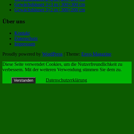
Gewächshäuser 3×3 m | 300×300 cm
Gewächshäuser 3×2 m | 300×200 cm
Über uns
Kontakt
Datenschutz
Impressum
Proudly powered by
WordPress
|
Theme:
Envo Magazine
Diese Seite verwendet Cookies, um die Nutzerfreundlichkeit zu
verbessern. Mit der weiteren Verwendung stimmen Sie dem zu.
Datenschutzerklärung
Verstanden