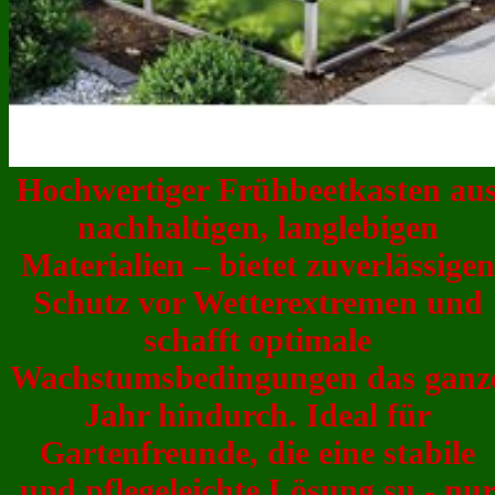
Hochwertiger Frühbeetkasten au
nachhaltigen, langlebigen
Materialien – bietet zuverlässigen
Schutz vor Wetterextremen und
schafft optimale
Wachstumsbedingungen das ganz
Jahr hindurch. Ideal für
Gartenfreunde, die eine stabile
und pflegeleichte Lösung su - nu