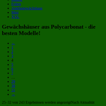
Folien
Anlehngewächshaus
Mini
XXL
Gewächshäuser aus Polycarbonat - die
besten Modelle!
←
1
2
3
4
5
6
7
…
29
30
31
→
25–32 von 243 Ergebnissen werden angezeigt
Nach Aktualität