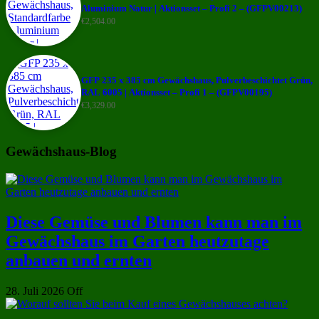
Aluminium Natur | Aktionsset – Profi 2 – (GFPV00213)
€
2,504.00
GFP 235 x 385 cm Gewächshaus, Pulverbeschichtet Grün,
RAL 6005 | Aktionsset – Profi 1 – (GFPV00195)
€
3,329.00
Gewächshaus-Blog
Diese Gemüse und Blumen kann man im
Gewächshaus im Garten heutzutage
anbauen und ernten
28. Juli 2026
Off