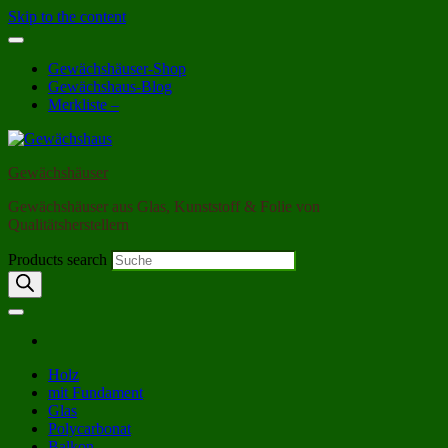
Skip to the content
Gewächshäuser-Shop
Gewächshaus-Blog
Merkliste –
Gewächshäuser
Gewächshäuser aus Glas, Kunststoff & Folie von
Qualitätsherstellern
Products search
Holz
mit Fundament
Glas
Polycarbonat
Balkon