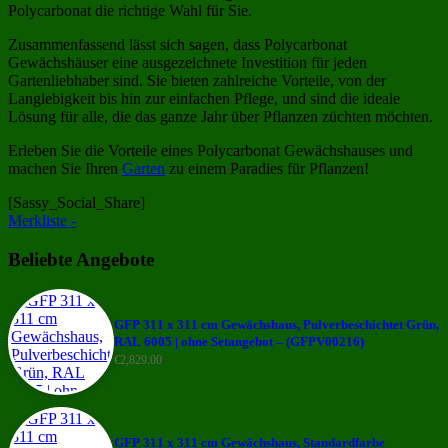
Polycarbonat die richtige Wahl für Sie.
Zusammenfassend lässt sich sagen, dass Polycarbonat
Gewächshäuser eine ausgezeichnete Investition für jeden
Gartenliebhaber sind. Sie bieten zahlreiche Vorteile, von der
Langlebigkeit bis hin zur einfachen Pflege, und sind die ideale
Lösung für alle, die das ganze Jahr über Pflanzen züchten möchten.
Erleben Sie die Vorteile eines Polycarbonat Gewächshauses und
machen Sie Ihren
Garten
zu einem Paradies für Pflanzen!
[Sassy_Social_Share]
Merkliste -
Beliebte Angebote
GFP 311 x 311 cm Gewächshaus, Pulverbeschichtet Grün,
RAL 6005 | ohne Setangebot – (GFPV00216)
€
2,829.00
GFP 311 x 311 cm Gewächshaus, Standardfarbe