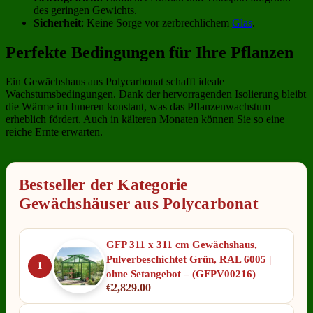
des geringen Gewichts.
Sicherheit
: Keine Sorge vor zerbrechlichem
Glas
.
Perfekte Bedingungen für Ihre Pflanzen
Ein Gewächshaus aus Polycarbonat schafft ideale
Wachstumsbedingungen. Dank der hervorragenden Isolierung bleibt
die Wärme im Inneren konstant, was das Pflanzenwachstum
erheblich fördert. Auch in kälteren Monaten können Sie so eine
reiche Ernte erwarten.
Bestseller der Kategorie
Gewächshäuser aus Polycarbonat
GFP 311 x 311 cm Gewächshaus,
Pulverbeschichtet Grün, RAL 6005 |
1
ohne Setangebot – (GFPV00216)
€
2,829.00