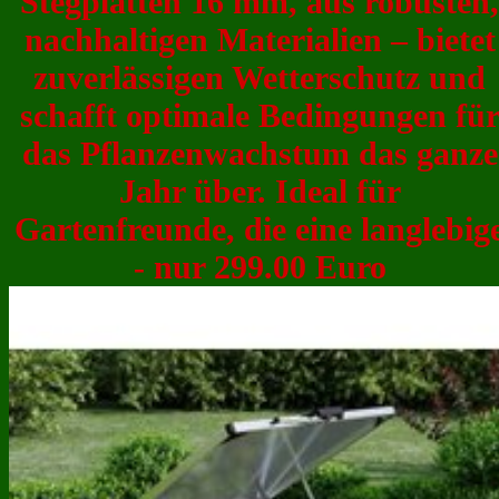
Stegplatten 16 mm, aus robusten,
nachhaltigen Materialien – bietet
zuverlässigen Wetterschutz und
schafft optimale Bedingungen fü
das Pflanzenwachstum das ganze
Jahr über. Ideal für
Gartenfreunde, die eine langlebig
- nur 299.00 Euro