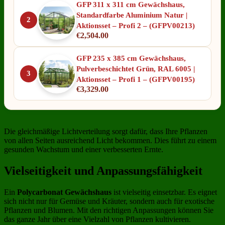
GFP 311 x 311 cm Gewächshaus,
Standardfarbe Aluminium Natur |
2
Aktionsset – Profi 2 – (GFPV00213)
€
2,504.00
GFP 235 x 385 cm Gewächshaus,
Pulverbeschichtet Grün, RAL 6005 |
3
Aktionsset – Profi 1 – (GFPV00195)
€
3,329.00
Die gleichmäßige Lichtverteilung sorgt dafür, dass Ihre Pflanzen
von allen Seiten ausreichend Licht bekommen. Dies führt zu einem
gesunden Wachstum und einer verbesserten Ernte.
Vielseitigkeit und Anpassungsfähigkeit
Ein
Polycarbonat Gewächshaus
ist vielseitig einsetzbar. Es eignet
sich nicht nur für Gemüse und Kräuter, sondern auch für exotische
Pflanzen und Blumen. Mit den richtigen Anpassungen können Sie
das ganze Jahr über eine Vielzahl von Pflanzen kultivieren.