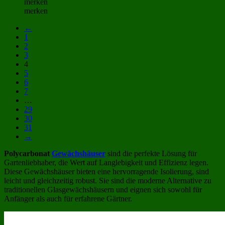
merken
merken
←
1
2
3
4
5
6
7
…
29
30
31
→
Polycarbonat
Gewächshäuser
sind die perfekte Lösung für
Gartenliebhaber, die Wert auf Langlebigkeit und Effizienz legen.
Diese Gewächshäuser bieten eine hervorragende Isolierung, sind
leicht und gleichzeitig robust. Sie sind die moderne Alternative zu
traditionellen Glasgewächshäusern und eignen sich sowohl für
Anfänger als auch für erfahrene Gärtner.