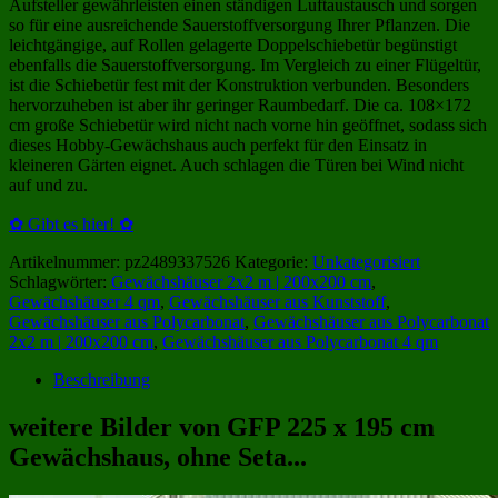
Aufsteller gewährleisten einen ständigen Luftaustausch und sorgen
so für eine ausreichende Sauerstoffversorgung Ihrer Pflanzen. Die
leichtgängige, auf Rollen gelagerte Doppelschiebetür begünstigt
ebenfalls die Sauerstoffversorgung. Im Vergleich zu einer Flügeltür,
ist die Schiebetür fest mit der Konstruktion verbunden. Besonders
hervorzuheben ist aber ihr geringer Raumbedarf. Die ca. 108×172
cm große Schiebetür wird nicht nach vorne hin geöffnet, sodass sich
dieses Hobby-Gewächshaus auch perfekt für den Einsatz in
kleineren Gärten eignet. Auch schlagen die Türen bei Wind nicht
auf und zu.
✿ Gibt es hier! ✿
Artikelnummer:
pz2489337526
Kategorie:
Unkategorisiert
Schlagwörter:
Gewächshäuser 2x2 m | 200x200 cm
,
Gewächshäuser 4 qm
,
Gewächshäuser aus Kunststoff
,
Gewächshäuser aus Polycarbonat
,
Gewächshäuser aus Polycarbonat
2x2 m | 200x200 cm
,
Gewächshäuser aus Polycarbonat 4 qm
Beschreibung
weitere Bilder von GFP 225 x 195 cm
Gewächshaus, ohne Seta...