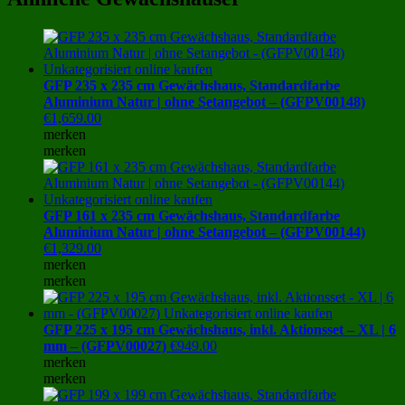
GFP 235 x 235 cm Gewächshaus, Standardfarbe
Aluminium Natur | ohne Setangebot – (GFPV00148)
€
1,659.00
merken
merken
GFP 161 x 235 cm Gewächshaus, Standardfarbe
Aluminium Natur | ohne Setangebot – (GFPV00144)
€
1,329.00
merken
merken
GFP 225 x 195 cm Gewächshaus, inkl. Aktionsset – XL | 6
mm – (GFPV00027)
€
949.00
merken
merken