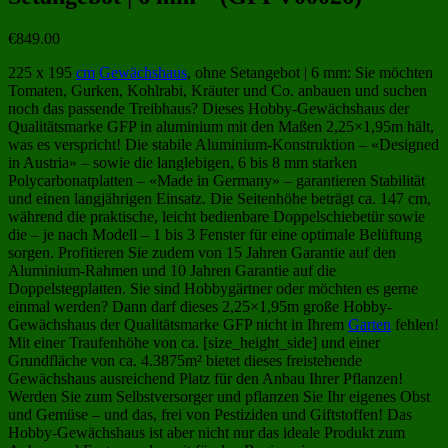
€
849.00
225 x 195
cm
Gewächshaus
, ohne Setangebot | 6 mm: Sie möchten
Tomaten, Gurken, Kohlrabi, Kräuter und Co. anbauen und suchen
noch das passende Treibhaus? Dieses Hobby-Gewächshaus der
Qualitätsmarke GFP in aluminium mit den Maßen 2,25×1,95m hält,
was es verspricht! Die stabile Aluminium-Konstruktion – «Designed
in Austria» – sowie die langlebigen, 6 bis 8 mm starken
Polycarbonatplatten – «Made in Germany» – garantieren Stabilität
und einen langjährigen Einsatz. Die Seitenhöhe beträgt ca. 147 cm,
während die praktische, leicht bedienbare Doppelschiebetür sowie
die – je nach Modell – 1 bis 3 Fenster für eine optimale Belüftung
sorgen. Profitieren Sie zudem von 15 Jahren Garantie auf den
Aluminium-Rahmen und 10 Jahren Garantie auf die
Doppelstegplatten. Sie sind Hobbygärtner oder möchten es gerne
einmal werden? Dann darf dieses 2,25×1,95m große Hobby-
Gewächshaus der Qualitätsmarke GFP nicht in Ihrem
Garten
fehlen!
Mit einer Traufenhöhe von ca. [size_height_side] und einer
Grundfläche von ca. 4.3875m² bietet dieses freistehende
Gewächshaus ausreichend Platz für den Anbau Ihrer Pflanzen!
Werden Sie zum Selbstversorger und pflanzen Sie Ihr eigenes Obst
und Gemüse – und das, frei von Pestiziden und Giftstoffen! Das
Hobby-Gewächshaus ist aber nicht nur das ideale Produkt zum