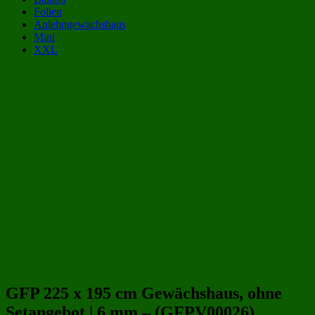
Folien
Anlehngewächshaus
Mini
XXL
Gewächshaus Kategorien:
Gewächshäuser aus Polycarbonat 2x2 m | 200x200 cm
(32)
Gewächshäuser aus Polycarbonat 4 qm
(34)
Gewächshäuser 2x2 m | 200x200 cm
(56)
Gewächshäuser 4 qm
(65)
Gewächshäuser aus Polycarbonat
(243)
Gewächshäuser aus Kunststoff
(258)
Beliebte Gewächshäuser aus Polycarbonat Größen:
GFP 225 x 195 cm Gewächshaus, ohne
Setangebot | 6 mm – (GFPV00026)