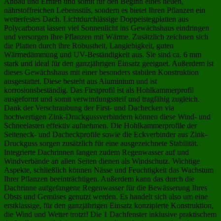
Anbau und Ernten und somit für den Beginn eines neuen,
nährstoffreichen Lebensstils, sondern es bietet Ihren Pflanzen ein
wetterfestes Dach. Lichtdurchlässige Doppelstegplatten aus
Polycarbonat lassen viel Sonnenlicht ins Gewächshaus eindringen
und versorgen Ihre Pflanzen mit Wärme. Zusätzlich zeichnen sich
die Platten durch ihre Robustheit, Langlebigkeit, guten
Wärmedämmung und UV-Beständigkeit aus. Sie sind ca. 6 mm
stark und ideal für den ganzjährigen Einsatz geeignet. Außerdem ist
dieses Gewächshaus mit einer besonders stabilen Konstruktion
ausgestattet. Diese besteht aus Aluminium und ist
korrosionsbeständig. Das Firstprofil ist als Hohlkammerprofil
ausgeformt und somit verwindungssteif und tragfähig zugleich.
Dank der Verschraubung der First- und Dachecken via
hochwertigen Zink-Druckgussverbindern können diese Wind- und
Schneelasten effektiv aufnehmen. Die Hohlkammerprofile der
Seiteneck- und Dacheckprofile sowie die Eckverbinder aus Zink-
Druckguss sorgen zusätzlich für eine ausgezeichnete Stabilität.
Integrierte Dachrinnen fangen zudem Regenwasser auf und
Windverbände an allen Seiten dienen als Windschutz. Wichtige
Aspekte, schließlich können Nässe und Feuchtigkeit das Wachstum
Ihrer Pflanzen beeinträchtigen. Außerdem kann das durch die
Dachrinne aufgefangene Regenwasser für die Bewässerung Ihres
Obsts und Gemüses genutzt werden. Es handelt sich also um eine
erstklassige, für den ganzjährigen Einsatz konzipierte Konstruktion,
die Wind und Wetter trotzt! Die 1 Dachfenster inklusive praktischem