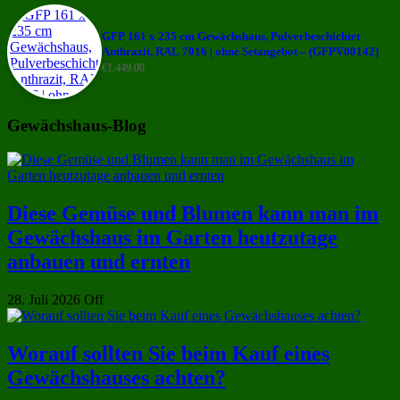
GFP 161 x 235 cm Gewächshaus, Pulverbeschichtet
Anthrazit, RAL 7016 | ohne Setangebot – (GFPV00142)
€
1,449.00
Gewächshaus-Blog
Diese Gemüse und Blumen kann man im
Gewächshaus im Garten heutzutage
anbauen und ernten
28. Juli 2026
Off
Worauf sollten Sie beim Kauf eines
Gewächshauses achten?