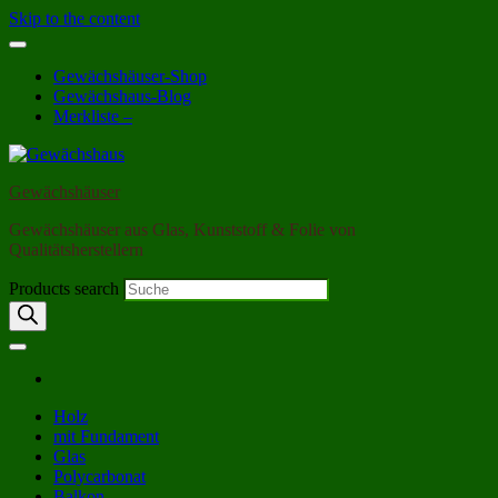
Skip to the content
Gewächshäuser-Shop
Gewächshaus-Blog
Merkliste –
Gewächshäuser
Gewächshäuser aus Glas, Kunststoff & Folie von
Qualitätsherstellern
Products search
Holz
mit Fundament
Glas
Polycarbonat
Balkon