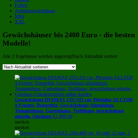
Folien
Anlehngewächshaus
Mini
XXL
Gewächshäuser bis 2400 Euro - die besten
Modelle!
Alle 2 Ergebnisse werden angezeigt
Nach Aktualität sortiert
Gewächshaus DIAMAS 235×311 cm, Plexiglas ALLTOP,
4 Fenster, Doppeltür, Gewächshaus Aluminium,
Tomatenhaus, Gartenhaus, Treibhaus, gewächshaus
günstig, Glashaus
€
2,499.00
merken
merken