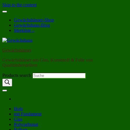
Skip to the content
Gewächshäuser-Shop
Gewächshaus-Blog
Merkliste –
Gewächshäuser
Gewächshäuser aus Glas, Kunststoff & Folie von
Qualitätsherstellern
Products search
Holz
mit Fundament
Glas
Polycarbonat
Balkon