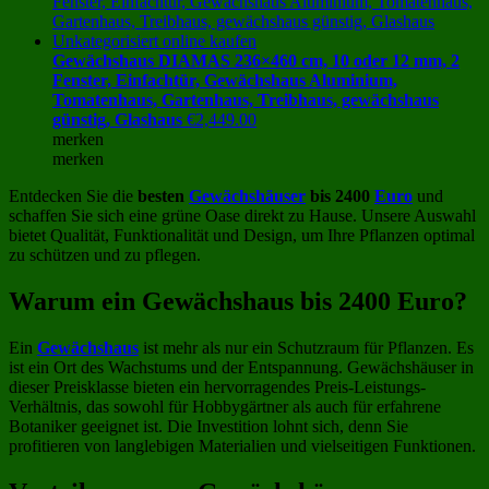
Gewächshaus DIAMAS 236×460 cm, 10 oder 12 mm, 2
Fenster, Einfachtür, Gewächshaus Aluminium,
Tomatenhaus, Gartenhaus, Treibhaus, gewächshaus
günstig, Glashaus
€
2,449.00
merken
merken
Entdecken Sie die
besten
Gewächshäuser
bis 2400
Euro
und
schaffen Sie sich eine grüne Oase direkt zu Hause. Unsere Auswahl
bietet Qualität, Funktionalität und Design, um Ihre Pflanzen optimal
zu schützen und zu pflegen.
Warum ein Gewächshaus bis 2400 Euro?
Ein
Gewächshaus
ist mehr als nur ein Schutzraum für Pflanzen. Es
ist ein Ort des Wachstums und der Entspannung. Gewächshäuser in
dieser Preisklasse bieten ein hervorragendes Preis-Leistungs-
Verhältnis, das sowohl für Hobbygärtner als auch für erfahrene
Botaniker geeignet ist. Die Investition lohnt sich, denn Sie
profitieren von langlebigen Materialien und vielseitigen Funktionen.