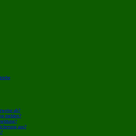
triebe
rweise ab?
ung melden?
smeldung?
sicherung aus?
n?