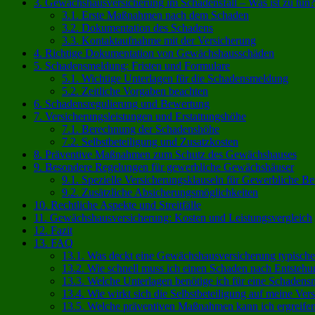
3.
Gewächshausversicherung im Schadensfall – Was ist zu tun?
3.1.
Erste Maßnahmen nach dem Schaden
3.2.
Dokumentation des Schadens
3.3.
Kontaktaufnahme mit der Versicherung
4.
Richtige Dokumentation von Gewächshausschäden
5.
Schadensmeldung: Fristen und Formulare
5.1.
Wichtige Unterlagen für die Schadensmeldung
5.2.
Zeitliche Vorgaben beachten
6.
Schadensregulierung und Bewertung
7.
Versicherungsleistungen und Erstattungshöhe
7.1.
Berechnung der Schadenshöhe
7.2.
Selbstbeteiligung und Zusatzkosten
8.
Präventive Maßnahmen zum Schutz des Gewächshauses
9.
Besondere Regelungen für gewerbliche Gewächshäuser
9.1.
Spezielle Versicherungsklauseln für Gewerbliche Be
9.2.
Zusätzliche Absicherungsmöglichkeiten
10.
Rechtliche Aspekte und Streitfälle
11.
Gewächshausversicherung: Kosten und Leistungsvergleich
12.
Fazit
13.
FAQ
13.1.
Was deckt eine Gewächshausversicherung typische
13.2.
Wie schnell muss ich einen Schaden nach Entsteh
13.3.
Welche Unterlagen benötige ich für eine Schaden
13.4.
Wie wirkt sich die Selbstbeteiligung auf meine Ver
13.5.
Welche präventiven Maßnahmen kann ich ergreife