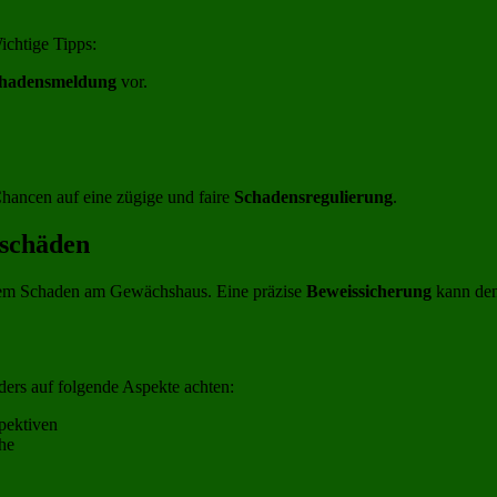
Wichtige Tipps:
hadensmeldung
vor.
Chancen auf eine zügige und faire
Schadensregulierung
.
schäden
einem Schaden am Gewächshaus. Eine präzise
Beweissicherung
kann den
ders auf folgende Aspekte achten:
pektiven
he