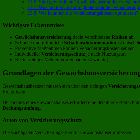
13.6.
Sind gewerbliche Gewächshäuser anders versicher
13.7.
Was tun bei Unstimmigkeiten mit der Versicherung
13.8.
Wie kann ich die Versicherungskosten optimieren?
Wichtigste Erkenntnisse
Gewächshausversicherung
deckt verschiedene
Risiken
ab
Schnelle und gründliche
Schadensdokumentation
ist entsche
Präventive Maßnahmen können Versicherungskosten senken
Individueller
Versicherungsschutz
je nach Nutzungsart
Rechtszeitiges Melden von Schäden ist wichtig
Grundlagen der Gewächshausversicherung
Gewächshausbesitzer müssen sich über den richtigen
Versicherungs
Ereignissen.
Der Schutz eines Gewächshauses erfordert eine detaillierte Betracht
Deckungsumfang
.
Arten von Versicherungsschutz
Die wichtigsten Versicherungsarten für Gewächshäuser umfassen: