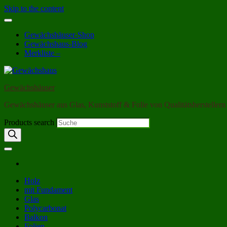
Skip to the content
Gewächshäuser-Shop
Gewächshaus-Blog
Merkliste –
Gewächshäuser
Gewächshäuser aus Glas, Kunststoff & Folie von Qualitätsherstellern
Products search
Holz
mit Fundament
Glas
Polycarbonat
Balkon
Folien