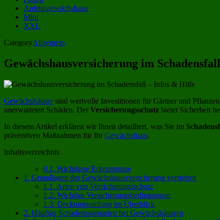
Anlehngewächshaus
Mini
XXL
Category
Allgemein
Gewächshausversicherung im Schadensfall 
Gewächshäuser
sind wertvolle Investitionen für Gärtner und Pflanze
unerwarteten Schäden. Der
Versicherungsschutz
bietet Sicherheit b
In diesem Artikel erklären wir Ihnen detailliert, was Sie im
Schadensf
präventiven Maßnahmen für Ihr
Gewächshaus
.
Inhaltsverzeichnis
0.1.
Wichtigste Erkenntnisse
1.
Grundlagen der Gewächshausversicherung verstehen
1.1.
Arten von Versicherungsschutz
1.2.
Wichtige Versicherungsbedingungen
1.3.
Deckungsumfang im Überblick
2.
Häufige Schadensszenarien bei Gewächshäusern