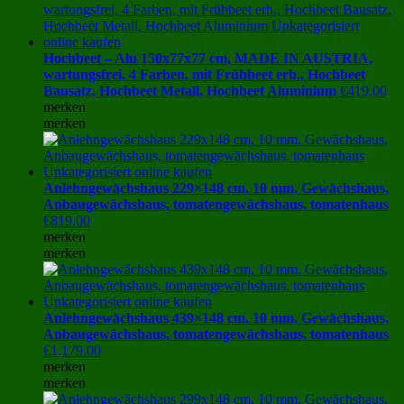
Hochbeet – Alu 150x77x77 cm, MADE IN AUSTRIA,
wartungsfrei, 4 Farben, mit Frühbeet erh., Hochbeet
Bausatz, Hochbeet Metall, Hochbeet Aluminium
€
419.00
merken
merken
Anlehngewächshaus 229×148 cm, 10 mm, Gewächshaus,
Anbaugewächshaus, tomatengewächshaus, tomatenhaus
€
819.00
merken
merken
Anlehngewächshaus 439×148 cm, 10 mm, Gewächshaus,
Anbaugewächshaus, tomatengewächshaus, tomatenhaus
€
1,179.00
merken
merken