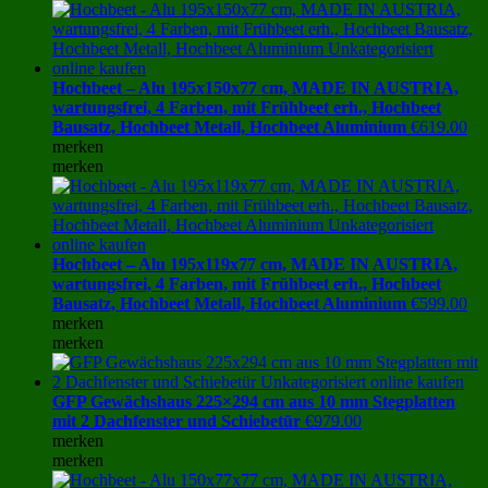
Hochbeet – Alu 195x150x77 cm, MADE IN AUSTRIA,
wartungsfrei, 4 Farben, mit Frühbeet erh., Hochbeet
Bausatz, Hochbeet Metall, Hochbeet Aluminium
€
619.00
merken
merken
Hochbeet – Alu 195x119x77 cm, MADE IN AUSTRIA,
wartungsfrei, 4 Farben, mit Frühbeet erh., Hochbeet
Bausatz, Hochbeet Metall, Hochbeet Aluminium
€
599.00
merken
merken
GFP Gewächshaus 225×294 cm aus 10 mm Stegplatten
mit 2 Dachfenster und Schiebetür
€
979.00
merken
merken