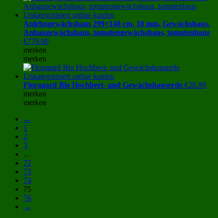
Anlehngewächshaus 299×148 cm, 10 mm, Gewächshaus,
Anbaugewächshaus, tomatengewächshaus, tomatenhaus
€
779.00
merken
merken
Floragard Bio Hochbeet- und Gewächshauserde
€
28.99
merken
merken
←
1
2
3
…
72
73
74
75
76
→