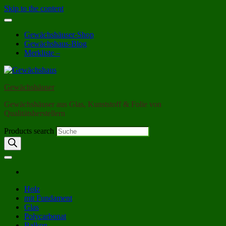
Skip to the content
Gewächshäuser-Shop
Gewächshaus-Blog
Merkliste –
Gewächshäuser
Gewächshäuser aus Glas, Kunststoff & Folie von
Qualitätsherstellern
Products search
Holz
mit Fundament
Glas
Polycarbonat
Balkon