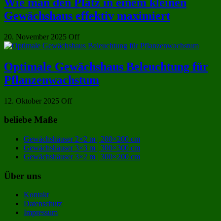
Wie man den Platz in einem kleinen
Gewächshaus effektiv maximiert
20. November 2025
Off
Optimale Gewächshaus Beleuchtung für
Pflanzenwachstum
12. Oktober 2025
Off
beliebe Maße
Gewächshäuser 2×2 m | 200×200 cm
Gewächshäuser 3×3 m | 300×300 cm
Gewächshäuser 3×2 m | 300×200 cm
Über uns
Kontakt
Datenschutz
Impressum