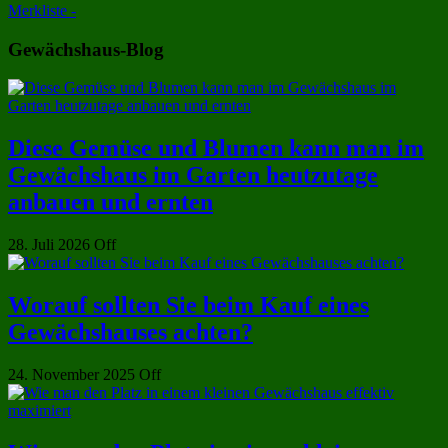
Merkliste -
Gewächshaus-Blog
Diese Gemüse und Blumen kann man im
Gewächshaus im Garten heutzutage
anbauen und ernten
28. Juli 2026
Off
Worauf sollten Sie beim Kauf eines
Gewächshauses achten?
24. November 2025
Off