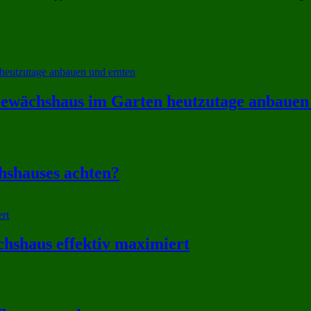
wächshaus im Garten heutzutage anbauen 
hshauses achten?
hshaus effektiv maximiert