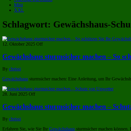
Mini
XXL
Schlagwort:
Gewächshaus-Schu
12. Oktober 2025
Off
Gewächshaus sturmsicher machen – So sch
By
chrissi
Gewächshaus
sturmsicher machen: Eine Anleitung, um Ihr Gewächshau
28. Juni 2025
Off
Gewächshaus sturmsicher machen – Schut
By
chrissi
Erfahren Sie, wie Sie Ihr
Gewächshaus
sturmsicher machen können. P