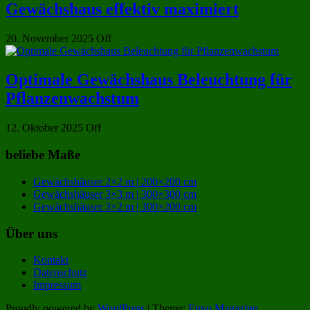
Gewächshaus effektiv maximiert
20. November 2025
Off
Optimale Gewächshaus Beleuchtung für
Pflanzenwachstum
12. Oktober 2025
Off
beliebe Maße
Gewächshäuser 2×2 m | 200×200 cm
Gewächshäuser 3×3 m | 300×300 cm
Gewächshäuser 3×2 m | 300×200 cm
Über uns
Kontakt
Datenschutz
Impressum
Proudly powered by
WordPress
|
Theme:
Envo Magazine