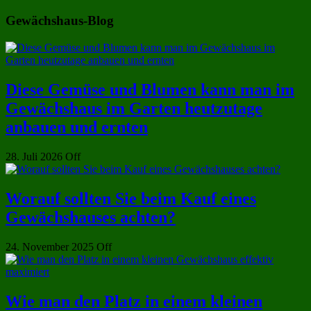
Gewächshaus-Blog
Diese Gemüse und Blumen kann man im
Gewächshaus im Garten heutzutage
anbauen und ernten
28. Juli 2026
Off
Worauf sollten Sie beim Kauf eines
Gewächshauses achten?
24. November 2025
Off
Wie man den Platz in einem kleinen