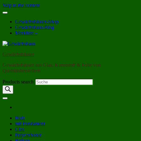
Skip to the content
Gewächshäuser-Shop
Gewächshaus-Blog
Merkliste –
Gewächshäuser
Gewächshäuser aus Glas, Kunststoff & Folie von
Qualitätsherstellern
Products search
Holz
mit Fundament
Glas
Polycarbonat
Balkon