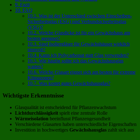
9.
Fazit
10.
FAQ
10.1.
Was ist der Unterschied zwischen Einscheiben-
Sicherheitsglas (ESG) und Verbundsicherheitsglas
(VSG)?
10.2.
Welche Glasdicke ist für ein Gewächshaus am
besten geeignet?
10.3.
Sind Isoliergläser für Gewächshäuser wirklich
sinnvoll?
10.4.
Kann ich Polycarbonat statt Glas verwenden?
10.5.
Wie häufig sollte ich das Gewächshausglas
warten?
10.6.
Welche Glasart eignet sich am besten für extreme
Klimazonen?
10.7.
Was kostet gutes Gewächshausglas?
Wichtigste Erkenntnisse
Glasqualität ist entscheidend für Pflanzenwachstum
Lichtdurchlässigkeit
spielt eine zentrale Rolle
Wärmeisolation
beeinflusst Pflanzengesundheit
Verschiedene Glasarten haben unterschiedliche Eigenschaften
Investition in hochwertiges
Gewächshausglas
zahlt sich aus