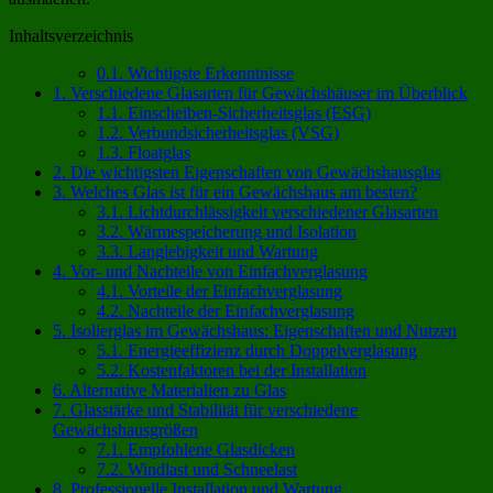
Inhaltsverzeichnis
0.1.
Wichtigste Erkenntnisse
1.
Verschiedene Glasarten für Gewächshäuser im Überblick
1.1.
Einscheiben-Sicherheitsglas (ESG)
1.2.
Verbundsicherheitsglas (VSG)
1.3.
Floatglas
2.
Die wichtigsten Eigenschaften von Gewächshausglas
3.
Welches Glas ist für ein Gewächshaus am besten?
3.1.
Lichtdurchlässigkeit verschiedener Glasarten
3.2.
Wärmespeicherung und Isolation
3.3.
Langlebigkeit und Wartung
4.
Vor- und Nachteile von Einfachverglasung
4.1.
Vorteile der Einfachverglasung
4.2.
Nachteile der Einfachverglasung
5.
Isolierglas im Gewächshaus: Eigenschaften und Nutzen
5.1.
Energieeffizienz durch Doppelverglasung
5.2.
Kostenfaktoren bei der Installation
6.
Alternative Materialien zu Glas
7.
Glasstärke und Stabilität für verschiedene
Gewächshausgrößen
7.1.
Empfohlene Glasdicken
7.2.
Windlast und Schneelast
8.
Professionelle Installation und Wartung