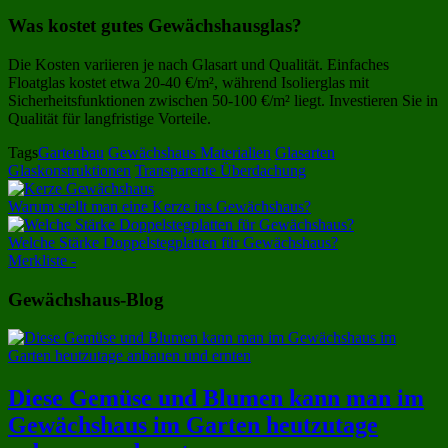
Was kostet gutes Gewächshausglas?
Die Kosten variieren je nach Glasart und Qualität. Einfaches
Floatglas kostet etwa 20-40 €/m², während Isolierglas mit
Sicherheitsfunktionen zwischen 50-100 €/m² liegt. Investieren Sie in
Qualität für langfristige Vorteile.
Tags
Gartenbau
Gewächshaus Materialien
Glasarten
Glaskonstruktionen
Transparente Überdachung
Warum stellt man eine Kerze ins Gewächshaus?
Welche Stärke Doppelstegplatten für Gewächshaus?
Merkliste -
Gewächshaus-Blog
Diese Gemüse und Blumen kann man im
Gewächshaus im Garten heutzutage