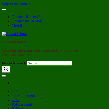
Skip to the content
Gewächshäuser-Shop
Gewächshaus-Blog
Merkliste –
Gewächshäuser
Gewächshäuser aus Glas, Kunststoff & Folie von
Qualitätsherstellern
Products search
Holz
mit Fundament
Glas
Polycarbonat
Balkon