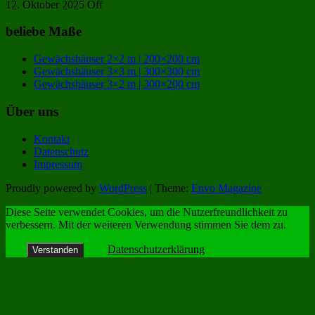
12. Oktober 2025
Off
beliebe Maße
Gewächshäuser 2×2 m | 200×200 cm
Gewächshäuser 3×3 m | 300×300 cm
Gewächshäuser 3×2 m | 300×200 cm
Über uns
Kontakt
Datenschutz
Impressum
Proudly powered by
WordPress
|
Theme:
Envo Magazine
Diese Seite verwendet Cookies, um die Nutzerfreundlichkeit zu
verbessern. Mit der weiteren Verwendung stimmen Sie dem zu.
Datenschutzerklärung
Verstanden