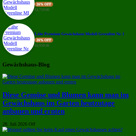
26% OFF
€
4,719.00
Lähe Premium Gewächshaus Modell Greenline Nr. 1
26% OFF
€
6,959.00
Gewächshaus-Blog
Diese Gemüse und Blumen kann man im
Gewächshaus im Garten heutzutage
anbauen und ernten
28. Juli 2026
Off