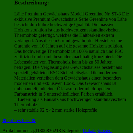
Beschreibung:
Lähe Premium Gewächshaus Modell Greenline Nr. ST-3 Die
exklusive Premium Gewächshaus Serie Greenline von Lähe
besticht durch ihre hochwertige Qualität. Die massive
Holzkonstruktion ist aus hochwertigem skandinavischen
Thermoholz gefertigt, welches die Haltbarkeit extrem
verlängert. Aus diesem Grund gewährt der Hersteller eine
Garantie von 10 Jahren auf die gesamte Holzkonstruktion.
Das hochwertige Thermoholz ist 100% natürlich und FSC
zertifiziert und somit besonders nachhaltig konzipiert. Die
Lebensdauer von Thermoholz kann bis zu 50 Jahren
betragen. Die Verglasung des Gewächshauses besteht aus
speziell gehärteten ESG Sicherheitsglas. Die modernen
Materialien verleihen dem Gewächshaus einen besonders
modernen und exklusiven Look. Das Gewächshaus ist
unbehandelt, mit einer Öl-Lasur oder mit doppelten
Farbanstrich in 5 unterschiedlichen Farben erhältlich.
– Lieferung als Bausatz aus hochwertigen skandinavischem
Thermoholz
– sehr stabile 92 x 42 mm starke Holzprofile
✿ Gibt es hier! ✿
Artikelnummer:
gf1806836218
Kategorie:
Unkategorisiert