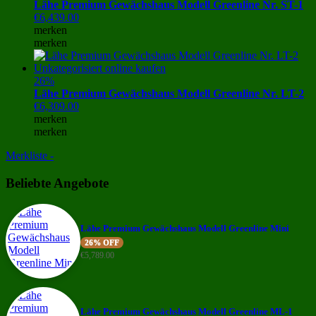
Lähe Premium Gewächshaus Modell Greenline Nr. ST-1
€
6,439.00
merken
merken
26%
Lähe Premium Gewächshaus Modell Greenline Nr. LT-2
€
6,309.00
merken
merken
Merkliste -
Beliebte Angebote
Lähe Premium Gewächshaus Modell Greenline Mini
26% OFF
€
5,789.00
Lähe Premium Gewächshaus Modell Greenline ML-1