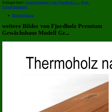
Schlagwörter:
Gewächshäuser von Fjordholz L1
,
Holz-
Gewächshäuser
Beschreibung
weitere Bilder von Fjordholz Premium
Gewächshaus Modell Gr...