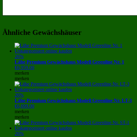
Ähnliche Gewächshäuser
26%
Lähe Premium Gewächshaus Modell Greenline Nr. 1
€
6,959.00
merken
merken
26%
Lähe Premium Gewächshaus Modell Greenline Nr. LT-3
€
6,699.00
merken
merken
26%