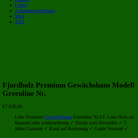
Folien
Anlehngewächshaus
Mini
XXL
Gewächshaus Kategorien:
Gewächshäuser von Fjordholz L1
(35)
Holz-Gewächshäuser
(68)
Fjordholz Premium Gewächshaus Modell
Greenline Nr.
€
7,839.00
Lähe Premium
Gewächshaus
Greenline Nr.ST-3 aus Holz als
Bausatz oder schlüsselfertig ✓ Direkt vom Hersteller ✓ 5
Jahre Garantie ✓ Kauf auf Rechnung ✓ Gratis Versand ✓