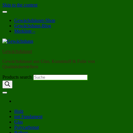
Skip to the content
Gewächshäuser-Shop
Gewächshaus-Blog
Merkliste –
Gewächshäuser
Gewächshäuser aus Glas, Kunststoff & Folie von
Qualitätsherstellern
Products search
Holz
mit Fundament
Glas
Polycarbonat
Balkon