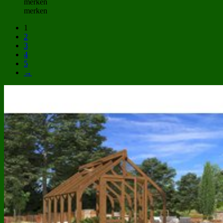
merken
merken
1
2
3
4
5
→