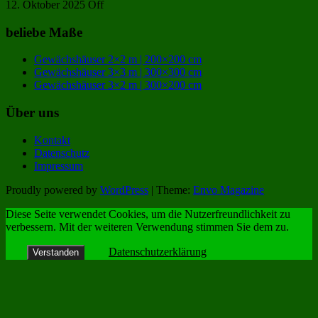
12. Oktober 2025
Off
beliebe Maße
Gewächshäuser 2×2 m | 200×200 cm
Gewächshäuser 3×3 m | 300×300 cm
Gewächshäuser 3×2 m | 300×200 cm
Über uns
Kontakt
Datenschutz
Impressum
Proudly powered by
WordPress
|
Theme:
Envo Magazine
Diese Seite verwendet Cookies, um die Nutzerfreundlichkeit zu
verbessern. Mit der weiteren Verwendung stimmen Sie dem zu.
Datenschutzerklärung
Verstanden