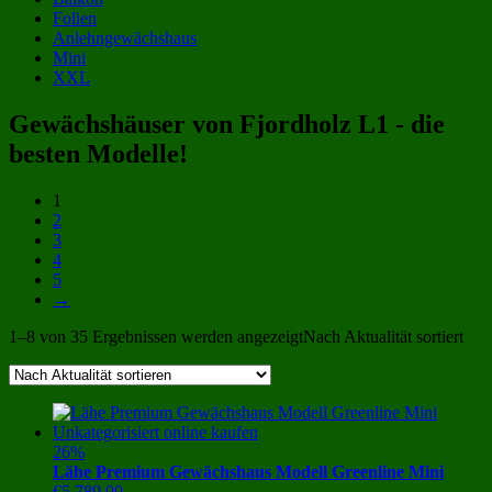
Folien
Anlehngewächshaus
Mini
XXL
Gewächshäuser von Fjordholz L1 - die
besten Modelle!
1
2
3
4
5
→
1–8 von 35 Ergebnissen werden angezeigt
Nach Aktualität sortiert
26%
Lähe Premium Gewächshaus Modell Greenline Mini
€
5,789.00