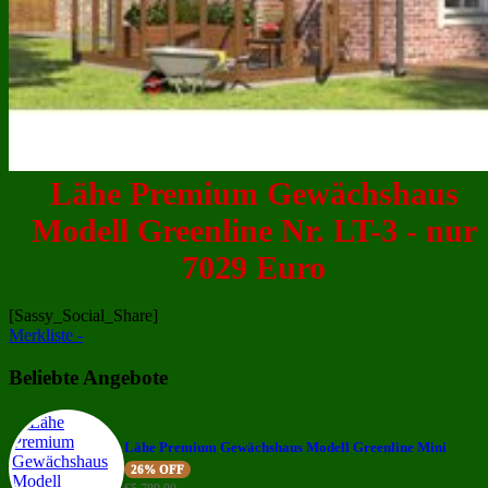
Lähe Premium Gewächshaus
Modell Greenline Nr. LT-3 - nur
7029 Euro
[Sassy_Social_Share]
Merkliste -
Beliebte Angebote
Lähe Premium Gewächshaus Modell Greenline Mini
26% OFF