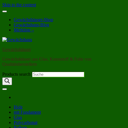
Skip to the content
Gewächshäuser-Shop
Gewächshaus-Blog
Merkliste –
Gewächshäuser
Gewächshäuser aus Glas, Kunststoff & Folie von
Qualitätsherstellern
Products search
Holz
mit Fundament
Glas
Polycarbonat
Balkon