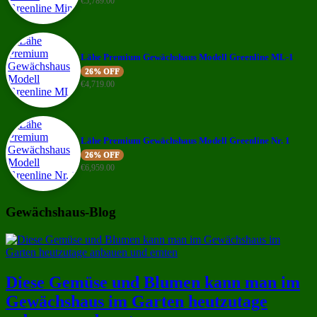
€
5,789.00
Lähe Premium Gewächshaus Modell Greenline ML-1
26% OFF
€
4,719.00
Lähe Premium Gewächshaus Modell Greenline Nr. 1
26% OFF
€
6,959.00
Gewächshaus-Blog
Diese Gemüse und Blumen kann man im
Gewächshaus im Garten heutzutage