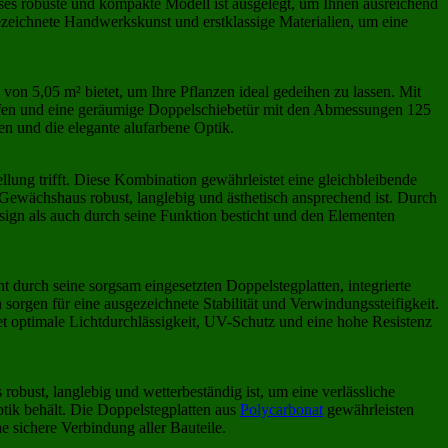
es robuste und kompakte Modell ist ausgelegt, um Ihnen ausreichend
zeichnete Handwerkskunst und erstklassige Materialien, um eine
n 5,05 m² bietet, um Ihre Pflanzen ideal gedeihen zu lassen. Mit
riffen und eine geräumige Doppelschiebetür mit den Abmessungen 125
und die elegante alufarbene Optik.
llung trifft. Diese Kombination gewährleistet eine gleichbleibende
 Gewächshaus robust, langlebig und ästhetisch ansprechend ist. Durch
sign als auch durch seine Funktion besticht und den Elementen
 durch seine sorgsam eingesetzten Doppelstegplatten, integrierte
sorgen für eine ausgezeichnete Stabilität und Verwindungssteifigkeit.
et optimale Lichtdurchlässigkeit, UV-Schutz und eine hohe Resistenz
ust, langlebig und wetterbeständig ist, um eine verlässliche
ptik behält. Die Doppelstegplatten aus
Polycarbonat
gewährleisten
 sichere Verbindung aller Bauteile.