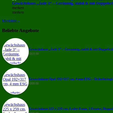
Gewächshaus „Jade 3“ – Geräumig, stabil & mit Doppelsc
merken
merken
Merkliste -
Beliebte Angebote
Gewächshaus „Jade 3“ – Geräumig, stabil & mit Doppelsch
€
819.00
Gewächshaus Opal 192×317 cm, 4 mm ESG – Sicherheitsglas
€
899.00
Gewächshaus 225 x 259 cm, 6 oder 8 mm, 2 Fenster, Doppe