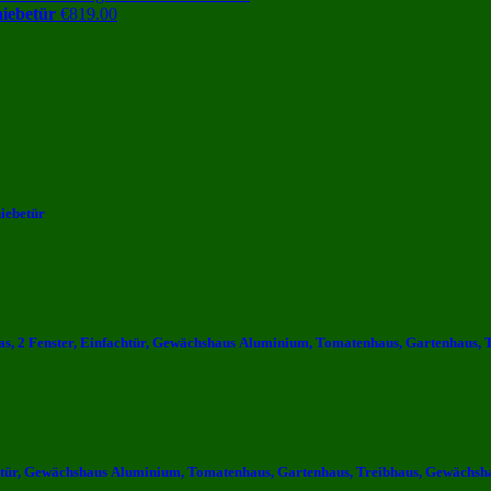
hiebetür
€
819.00
iebetür
, 2 Fenster, Einfachtür, Gewächshaus Aluminium, Tomatenhaus, Gartenhaus, T
ltür, Gewächshaus Aluminium, Tomatenhaus, Gartenhaus, Treibhaus, Gewächsha