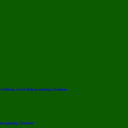
reibhaus, Gewächshaus günstig, Glashaus
us günstig, Glashaus