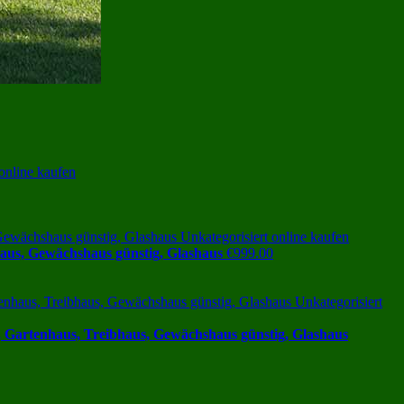
aus, Gewächshaus günstig, Glashaus
€
999.00
 Gartenhaus, Treibhaus, Gewächshaus günstig, Glashaus