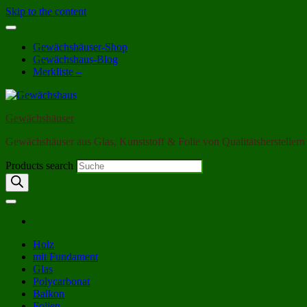
Skip to the content
Gewächshäuser-Shop
Gewächshaus-Blog
Merkliste –
Gewächshäuser
Gewächshäuser aus Glas, Kunststoff & Folie von Qualitätsherstellern
Products search
Holz
mit Fundament
Glas
Polycarbonat
Balkon
Folien