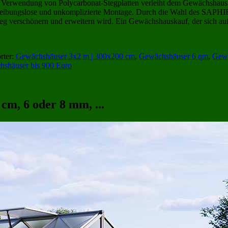
Die Verwendung von Polycarbonat-Stegplatten verleiht dem Gewächshaus 
e reibungslose und unkomplizierte Montage. Durch die Wahl des SAPHIR 
eg verschönern und erweitern wird. Ein Gewächshauskauf, der sich auf 
rter:
Gewächshäuser 3x2 m | 300x200 cm
,
Gewächshäuser 6 qm
,
Gewä
shäuser bis 900 Euro
cm, 6 oder 8 mm, ...