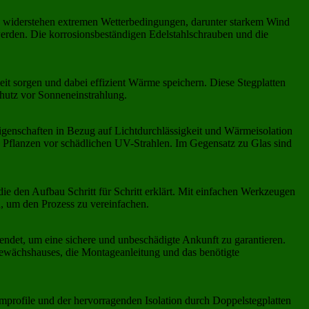
en widerstehen extremen Wetterbedingungen, darunter starkem Wind
erden. Die korrosionsbeständigen Edelstahlschrauben und die
t sorgen und dabei effizient Wärme speichern. Diese Stegplatten
hutz vor Sonneneinstrahlung.
 Eigenschaften in Bezug auf Lichtdurchlässigkeit und Wärmeisolation
e Pflanzen vor schädlichen UV-Strahlen. Im Gegensatz zu Glas sind
ie den Aufbau Schritt für Schritt erklärt. Mit einfachen Werkzeugen
, um den Prozess zu vereinfachen.
ndet, um eine sichere und unbeschädigte Ankunft zu garantieren.
Gewächshauses, die Montageanleitung und das benötigte
profile und der hervorragenden Isolation durch Doppelstegplatten