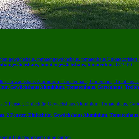
nbaugewächshaus, tomatengewächshaus, tomatenhaus
€
819.00
eltür, Gewächshaus Aluminium, Tomatenhaus, Gartenhaus, Treibh
s, 2 Fenster, Einfachtür, Gewächshaus Aluminium, Tomatenhaus,