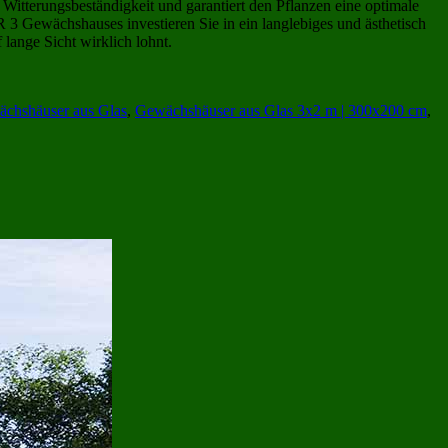
Witterungsbeständigkeit und garantiert den Pflanzen eine optimale
3 Gewächshauses investieren Sie in ein langlebiges und ästhetisch
lange Sicht wirklich lohnt.
chshäuser aus Glas
,
Gewächshäuser aus Glas 3x2 m | 300x200 cm
,