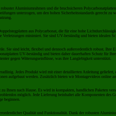
in robuster Aluminiumrahmen und die bruchsicheren Polycarbonatplatt
rüfungen unterzogen, um den hohen Sicherheitsstandards gerecht zu w
Nutzung.
elstegplatten aus Polycarbonat, die für eine hohe Lichtdurchlässigkei
e Verletzungen minimiert. Sie sind UV-beständig und bieten idealen Sc
le. Sie sind leicht, flexibel und dennoch außerordentlich robust. Ihre
onatplatten UV-beständig und bieten daher dauerhaften Schutz für Ihr
tenter gegen Witterungseinflüsse, was ihre Langlebigkeit unterstützt.
nig. Jedes Produkt wird mit einer detaillierten Anleitung geliefert, d
nen aufgebaut werden. Zusätzlich bieten wir Montagevideos online an
zu Ihnen nach Hause. Es wird in kompakten, handlichen Paketen verse
problemlos möglich. Jede Lieferung beinhaltet alle Komponenten des 
ge beginnen.
dentlicher Qualität und Funktionalität. Dank der robusten Aluminium