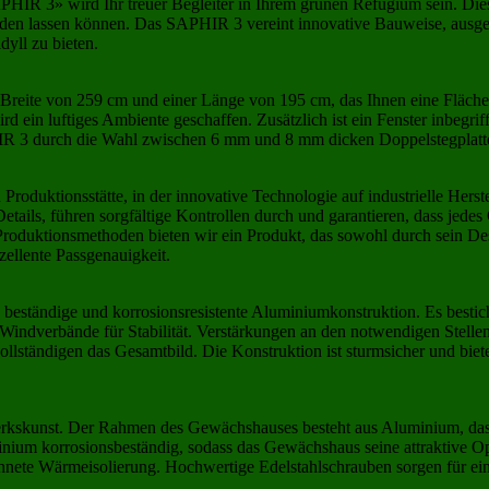
IR 3» wird Ihr treuer Begleiter in Ihrem grünen Refugium sein. Dies
erden lassen können. Das SAPHIR 3 vereint innovative Bauweise, ausge
dyll zu bieten.
ite von 259 cm und einer Länge von 195 cm, das Ihnen eine Fläche vo
d ein luftiges Ambiente geschaffen. Zusätzlich ist ein Fenster inbeg
 3 durch die Wahl zwischen 6 mm und 8 mm dicken Doppelstegplatten 
roduktionsstätte, in der innovative Technologie auf industrielle Herste
tails, führen sorgfältige Kontrollen durch und garantieren, dass jedes
Produktionsmethoden bieten wir ein Produkt, das sowohl durch sein De
zellente Passgenauigkeit.
eständige und korrosionsresistente Aluminiumkonstruktion. Es besticht
indverbände für Stabilität. Verstärkungen an den notwendigen Stellen 
llständigen das Gesamtbild. Die Konstruktion ist sturmsicher und biet
kskunst. Der Rahmen des Gewächshauses besteht aus Aluminium, das rob
minium korrosionsbeständig, sodass das Gewächshaus seine attraktive O
hnete Wärmeisolierung. Hochwertige Edelstahlschrauben sorgen für eine