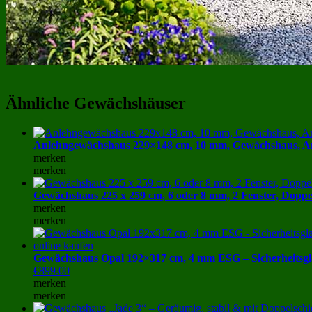
Ähnliche Gewächshäuser
Anlehngewächshaus 229×148 cm, 10 mm, Gewächshaus, A
merken
merken
Gewächshaus 225 x 259 cm, 6 oder 8 mm, 2 Fenster, Dopp
merken
merken
Gewächshaus Opal 192×317 cm, 4 mm ESG – Sicherheitsgla
€
899.00
merken
merken