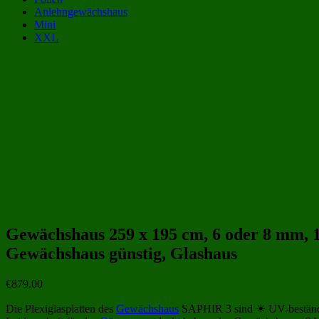
Anlehngewächshaus
Mini
XXL
Gewächshaus Kategorien:
Gewächshäuser bis 900 Euro
(6)
Gewächshäuser aus Glas 3x2 m | 300x200 cm
(32)
Gewächshäuser aus Glas
(152)
Beliebte Gewächshäuser aus Glas Größen:
Gewächshaus 259 x 195 cm, 6 oder 8 mm, 
Gewächshaus günstig, Glashaus
€
879.00
Die Plexiglasplatten des
Gewächshaus
SAPHIR 3 sind ☀ UV-beständig &