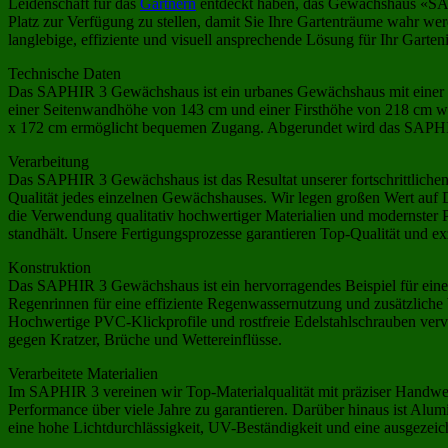
Leidenschaft für das
Gärtnern
entdeckt haben, das Gewächshaus «SAPH
Platz zur Verfügung zu stellen, damit Sie Ihre Gartenträume wahr w
langlebige, effiziente und visuell ansprechende Lösung für Ihr Garteni
Technische Daten
Das SAPHIR 3 Gewächshaus ist ein urbanes Gewächshaus mit einer Bre
einer Seitenwandhöhe von 143 cm und einer Firsthöhe von 218 cm wir
x 172 cm ermöglicht bequemen Zugang. Abgerundet wird das SAPHIR
Verarbeitung
Das SAPHIR 3 Gewächshaus ist das Resultat unserer fortschrittlichen P
Qualität jedes einzelnen Gewächshauses. Wir legen großen Wert auf De
die Verwendung qualitativ hochwertiger Materialien und modernster 
standhält. Unsere Fertigungsprozesse garantieren Top-Qualität und ex
Konstruktion
Das SAPHIR 3 Gewächshaus ist ein hervorragendes Beispiel für eine b
Regenrinnen für eine effiziente Regenwassernutzung und zusätzliche W
Hochwertige PVC-Klickprofile und rostfreie Edelstahlschrauben vervo
gegen Kratzer, Brüche und Wettereinflüsse.
Verarbeitete Materialien
Im SAPHIR 3 vereinen wir Top-Materialqualität mit präziser Handwer
Performance über viele Jahre zu garantieren. Darüber hinaus ist Alu
eine hohe Lichtdurchlässigkeit, UV-Beständigkeit und eine ausgezeic