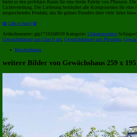
bietet es den perfekten Raum für eine breite Palette von Pflanzen. 
Lichtverteilung. Die Lieferung beinhaltet alle Komponenten für ein
ansprechendes Produkt, das Ihr grünes Paradies über viele Jahre hinw
✿ Gibt es hier! ✿
Artikelnummer:
glp1710268939
Kategorie:
Unkategorisiert
Schlagwö
Gewächshäuser aus Glas 6 qm
,
Gewächshäuser aus Plexiglas
,
Gewäch
Beschreibung
weitere Bilder von Gewächshaus 259 x 195 