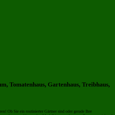
3x2 m | 300x200 cm
(109)
Gewächshäuser 6 qm
(115)
um, Tomatenhaus, Gartenhaus, Treibhaus,
! Ob Sie ein routinierter Gärtner sind oder gerade Ihre