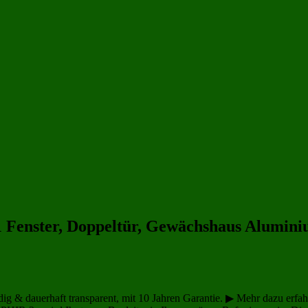
Gewächshäuser aus Glas 6 qm
(32)
Gewächshäuser aus Plexiglas
(40)
Gewächshäuser 
1 Fenster, Doppeltür, Gewächshaus Alumini
 dauerhaft transparent, mit 10 Jahren Garantie. ▶ Mehr dazu erfahren