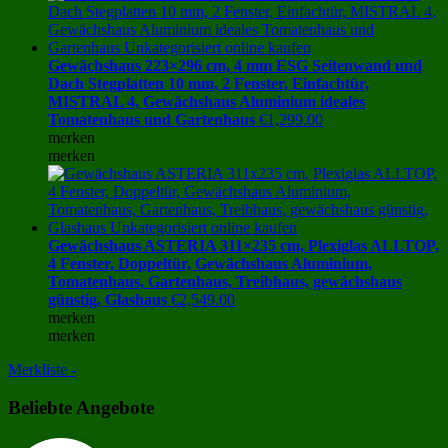
Gewächshaus 223×296 cm, 4 mm ESG Seitenwand und
Dach Stegplatten 10 mm, 2 Fenster, Einfachtür,
MISTRAL 4, Gewächshaus Aluminium ideales
Tomatenhaus und Gartenhaus
€
1,299.00
merken
merken
Gewächshaus ASTERIA 311×235 cm, Plexiglas ALLTOP,
4 Fenster, Doppeltür, Gewächshaus Aluminium,
Tomatenhaus, Gartenhaus, Treibhaus, gewächshaus
günstig, Glashaus
€
2,549.00
merken
merken
Merkliste -
Beliebte Angebote