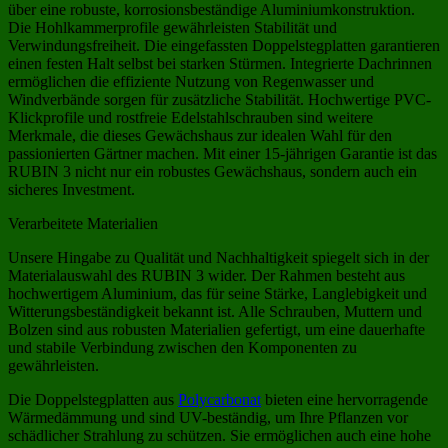
über eine robuste, korrosionsbeständige Aluminiumkonstruktion.
Die Hohlkammerprofile gewährleisten Stabilität und
Verwindungsfreiheit. Die eingefassten Doppelstegplatten garantieren
einen festen Halt selbst bei starken Stürmen. Integrierte Dachrinnen
ermöglichen die effiziente Nutzung von Regenwasser und
Windverbände sorgen für zusätzliche Stabilität. Hochwertige PVC-
Klickprofile und rostfreie Edelstahlschrauben sind weitere
Merkmale, die dieses Gewächshaus zur idealen Wahl für den
passionierten Gärtner machen. Mit einer 15-jährigen Garantie ist das
RUBIN 3 nicht nur ein robustes Gewächshaus, sondern auch ein
sicheres Investment.
Verarbeitete Materialien
Unsere Hingabe zu Qualität und Nachhaltigkeit spiegelt sich in der
Materialauswahl des RUBIN 3 wider. Der Rahmen besteht aus
hochwertigem Aluminium, das für seine Stärke, Langlebigkeit und
Witterungsbeständigkeit bekannt ist. Alle Schrauben, Muttern und
Bolzen sind aus robusten Materialien gefertigt, um eine dauerhafte
und stabile Verbindung zwischen den Komponenten zu
gewährleisten.
Die Doppelstegplatten aus
Polycarbonat
bieten eine hervorragende
Wärmedämmung und sind UV-beständig, um Ihre Pflanzen vor
schädlicher Strahlung zu schützen. Sie ermöglichen auch eine hohe