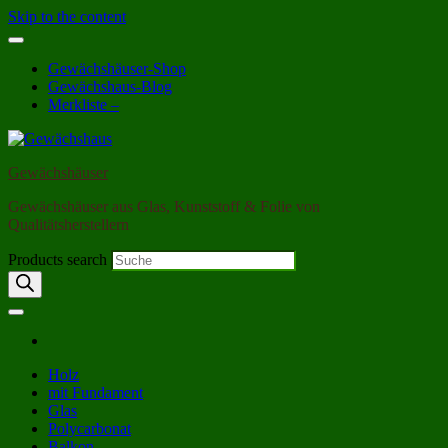
Skip to the content
Gewächshäuser-Shop
Gewächshaus-Blog
Merkliste –
Gewächshäuser
Gewächshäuser aus Glas, Kunststoff & Folie von
Qualitätsherstellern
Products search
Holz
mit Fundament
Glas
Polycarbonat
Balkon