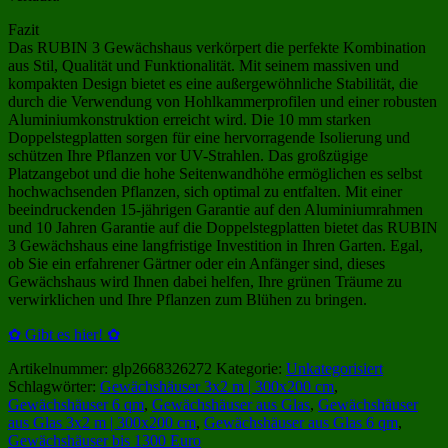
Fazit
Das RUBIN 3 Gewächshaus verkörpert die perfekte Kombination
aus Stil, Qualität und Funktionalität. Mit seinem massiven und
kompakten Design bietet es eine außergewöhnliche Stabilität, die
durch die Verwendung von Hohlkammerprofilen und einer robusten
Aluminiumkonstruktion erreicht wird. Die 10 mm starken
Doppelstegplatten sorgen für eine hervorragende Isolierung und
schützen Ihre Pflanzen vor UV-Strahlen. Das großzügige
Platzangebot und die hohe Seitenwandhöhe ermöglichen es selbst
hochwachsenden Pflanzen, sich optimal zu entfalten. Mit einer
beeindruckenden 15-jährigen Garantie auf den Aluminiumrahmen
und 10 Jahren Garantie auf die Doppelstegplatten bietet das RUBIN
3 Gewächshaus eine langfristige Investition in Ihren Garten. Egal,
ob Sie ein erfahrener Gärtner oder ein Anfänger sind, dieses
Gewächshaus wird Ihnen dabei helfen, Ihre grünen Träume zu
verwirklichen und Ihre Pflanzen zum Blühen zu bringen.
✿ Gibt es hier! ✿
Artikelnummer:
glp2668326272
Kategorie:
Unkategorisiert
Schlagwörter:
Gewächshäuser 3x2 m | 300x200 cm
,
Gewächshäuser 6 qm
,
Gewächshäuser aus Glas
,
Gewächshäuser
aus Glas 3x2 m | 300x200 cm
,
Gewächshäuser aus Glas 6 qm
,
Gewächshäuser bis 1300 Euro