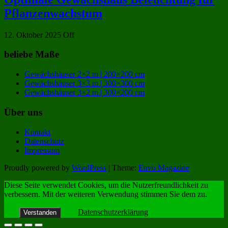
Pflanzenwachstum
12. Oktober 2025
Off
beliebe Maße
Gewächshäuser 2×2 m | 200×200 cm
Gewächshäuser 3×3 m | 300×300 cm
Gewächshäuser 3×2 m | 300×200 cm
Über uns
Kontakt
Datenschutz
Impressum
Proudly powered by
WordPress
|
Theme:
Envo Magazine
Diese Seite verwendet Cookies, um die Nutzerfreundlichkeit zu
verbessern. Mit der weiteren Verwendung stimmen Sie dem zu.
Datenschutzerklärung
Verstanden