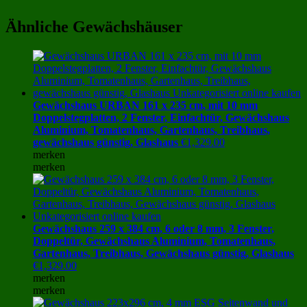
Ähnliche Gewächshäuser
Gewächshaus URBAN 161 x 235 cm, mit 10 mm
Doppelstegplatten, 2 Fenster, Einfachtür, Gewächshaus
Aluminium, Tomatenhaus, Gartenhaus, Treibhaus,
gewächshaus günstig, Glashaus
€
1,329.00
merken
merken
Gewächshaus 259 x 384 cm, 6 oder 8 mm, 3 Fenster,
Doppeltür, Gewächshaus Aluminium, Tomatenhaus,
Gartenhaus, Treibhaus, Gewächshaus günstig, Glashaus
€
1,329.00
merken
merken