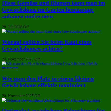
Diese Gemüse und Blumen kann man im
Gewächshaus im Garten heutzutage
anbauen und ernten
28. Juli 2026
Off
Worauf sollten Sie beim Kauf eines
Gewächshauses achten?
24. November 2025
Off
Wie man den Platz in einem kleinen
Gewächshaus effektiv maximiert
20. November 2025
Off
Optimale Gewächshaus Beleuchtung für