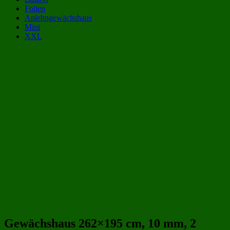
Folien
Anlehngewächshaus
Mini
XXL
Gewächshaus Kategorien:
Gewächshäuser bis 1300 Euro
(4)
Gewächshäuser aus Glas 3x2 m | 300x200 cm
(32)
Gewächshäuser aus Glas 6 qm
(32)
Gewächshäuser 3x2 m | 300x200 cm
(109)
Gewächshäuser 6 qm
(115)
Gewächshäuser aus Glas
(152)
Beliebte Gewächshäuser aus Glas Größen:
Gewächshaus 262×195 cm, 10 mm, 2