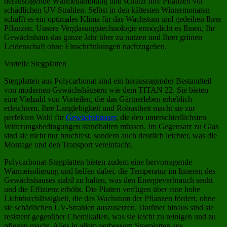
herausragende Wärmedämmung und schützt Ihre Pflanzen vor
schädlichen UV-Strahlen. Selbst in den kältesten Wintermonaten
schafft es ein optimales Klima für das Wachstum und gedeihen Ihrer
Pflanzen. Unsere Verglasungstechnologie ermöglicht es Ihnen, Ihr
Gewächshaus das ganze Jahr über zu nutzen und Ihrer grünen
Leidenschaft ohne Einschränkungen nachzugehen.
Vorteile Stegplatten
Stegplatten aus Polycarbonat sind ein herausragender Bestandteil
von modernen Gewächshäusern wie dem TITAN 22. Sie bieten
eine Vielzahl von Vorteilen, die das Gärtnerleben erheblich
erleichtern. Ihre Langlebigkeit und Robustheit macht sie zur
perfekten Wahl für
Gewächshäuser
, die den unterschiedlichsten
Witterungsbedingungen standhalten müssen. Im Gegensatz zu Glas
sind sie nicht nur bruchfest, sondern auch deutlich leichter, was die
Montage und den Transport vereinfacht.
Polycarbonat-Stegplatten bieten zudem eine hervorragende
Wärmeisolierung und helfen dabei, die Temperatur im Inneren des
Gewächshauses stabil zu halten, was den Energieverbrauch senkt
und die Effizienz erhöht. Die Platten verfügen über eine hohe
Lichtdurchlässigkeit, die das Wachstum der Pflanzen fördert, ohne
sie schädlichen UV-Strahlen auszusetzen. Darüber hinaus sind sie
resistent gegenüber Chemikalien, was sie leicht zu reinigen und zu
pflegen macht. Alles in allem verbessern Stegplatten aus