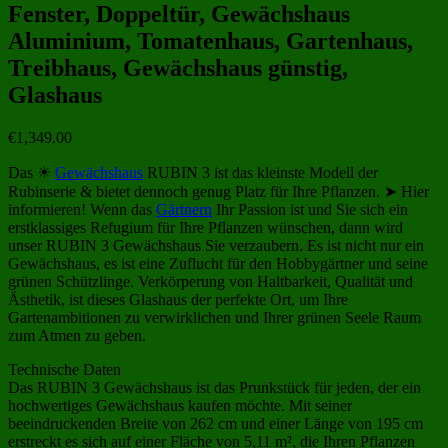
Fenster, Doppeltür, Gewächshaus
Aluminium, Tomatenhaus, Gartenhaus,
Treibhaus, Gewächshaus günstig,
Glashaus
€
1,349.00
Das ☀
Gewächshaus
RUBIN 3 ist das kleinste Modell der
Rubinserie & bietet dennoch genug Platz für Ihre Pflanzen. ➤ Hier
informieren! Wenn das
Gärtnern
Ihr Passion ist und Sie sich ein
erstklassiges Refugium für Ihre Pflanzen wünschen, dann wird
unser RUBIN 3 Gewächshaus Sie verzaubern. Es ist nicht nur ein
Gewächshaus, es ist eine Zuflucht für den Hobbygärtner und seine
grünen Schützlinge. Verkörperung von Haltbarkeit, Qualität und
Ästhetik, ist dieses Glashaus der perfekte Ort, um Ihre
Gartenambitionen zu verwirklichen und Ihrer grünen Seele Raum
zum Atmen zu geben.
Technische Daten
Das RUBIN 3 Gewächshaus ist das Prunkstück für jeden, der ein
hochwertiges Gewächshaus kaufen möchte. Mit seiner
beeindruckenden Breite von 262 cm und einer Länge von 195 cm
erstreckt es sich auf einer Fläche von 5,11 m², die Ihren Pflanzen