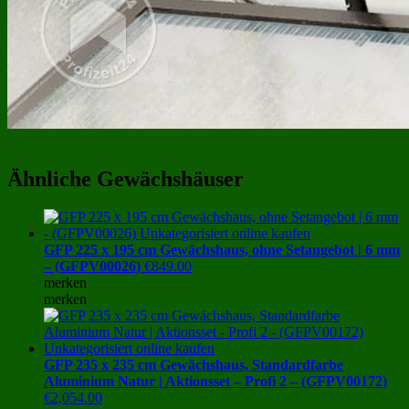
Ähnliche Gewächshäuser
GFP 225 x 195 cm Gewächshaus, ohne Setangebot | 6 mm
– (GFPV00026)
€
849.00
merken
merken
GFP 235 x 235 cm Gewächshaus, Standardfarbe
Aluminium Natur | Aktionsset – Profi 2 – (GFPV00172)
€
2,054.00