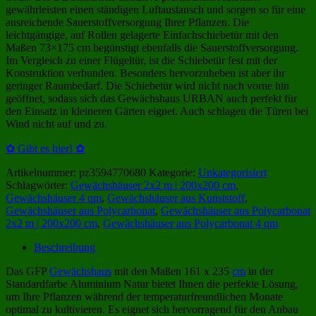
gewährleisten einen ständigen Luftaustausch und sorgen so für eine
ausreichende Sauerstoffversorgung Ihrer Pflanzen. Die
leichtgängige, auf Rollen gelagerte Einfachschiebetür mit den
Maßen 73×175 cm begünstigt ebenfalls die Sauerstoffversorgung.
Im Vergleich zu einer Flügeltür, ist die Schiebetür fest mit der
Konstruktion verbunden. Besonders hervorzuheben ist aber ihr
geringer Raumbedarf. Die Schiebetür wird nicht nach vorne hin
geöffnet, sodass sich das Gewächshaus URBAN auch perfekt für
den Einsatz in kleineren Gärten eignet. Auch schlagen die Türen bei
Wind nicht auf und zu.
✿ Gibt es hier! ✿
Artikelnummer:
pz3594770680
Kategorie:
Unkategorisiert
Schlagwörter:
Gewächshäuser 2x2 m | 200x200 cm
,
Gewächshäuser 4 qm
,
Gewächshäuser aus Kunststoff
,
Gewächshäuser aus Polycarbonat
,
Gewächshäuser aus Polycarbonat
2x2 m | 200x200 cm
,
Gewächshäuser aus Polycarbonat 4 qm
Beschreibung
Das GFP
Gewächshaus
mit den Maßen 161 x 235
cm
in der
Standardfarbe Aluminium Natur bietet Ihnen die perfekte Lösung,
um Ihre Pflanzen während der temperaturfreundlichen Monate
optimal zu kultivieren. Es eignet sich hervorragend für den Anbau