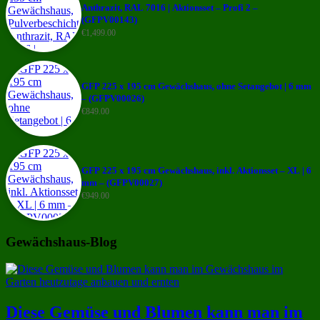
Anthrazit, RAL 7016 | Aktionsset – Profi 2 –
(GFPV00143)
€
1,499.00
GFP 225 x 195 cm Gewächshaus, ohne Setangebot | 6 mm
– (GFPV00026)
€
849.00
GFP 225 x 195 cm Gewächshaus, inkl. Aktionsset – XL | 6
mm – (GFPV00027)
€
949.00
Gewächshaus-Blog
Diese Gemüse und Blumen kann man im