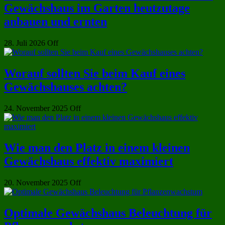
Gewächshaus im Garten heutzutage
anbauen und ernten
28. Juli 2026
Off
Worauf sollten Sie beim Kauf eines
Gewächshauses achten?
24. November 2025
Off
Wie man den Platz in einem kleinen
Gewächshaus effektiv maximiert
20. November 2025
Off
Optimale Gewächshaus Beleuchtung für