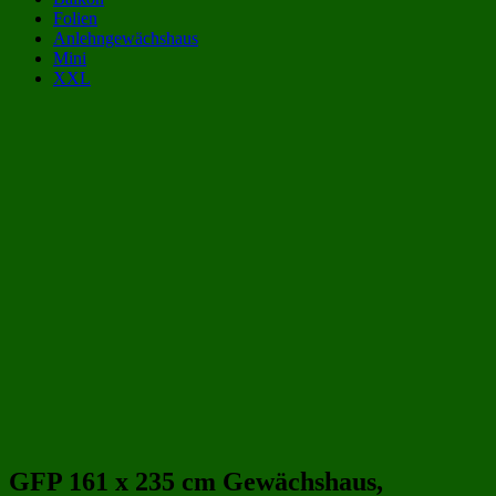
Folien
Anlehngewächshaus
Mini
XXL
Gewächshaus Kategorien:
Gewächshäuser aus Polycarbonat 2x2 m | 200x200 cm
(32)
Gewächshäuser aus Polycarbonat 4 qm
(34)
Gewächshäuser 2x2 m | 200x200 cm
(56)
Gewächshäuser 4 qm
(65)
Gewächshäuser aus Polycarbonat
(243)
Gewächshäuser aus Kunststoff
(258)
Beliebte Gewächshäuser aus Polycarbonat Größen:
GFP 161 x 235 cm Gewächshaus,