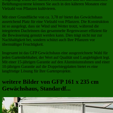
Belüftungssysteme können Sie auch in den kälteren Monaten eine
Vielzahl von Pflanzen kultivieren.
Mit einer Grundfläche von ca. 3,78 m² bietet das Gewächshaus
ausreichend Platz für eine Vielzahl von Pflanzen. Die Konstruktion
ist so ausgelegt, dass sie Wind und Wetter trotzt, während die
integrierten Dachrinnen das gesammelte Regenwasser effizient für
die Bewässerung genutzt werden kann. Dies trägt nicht nur zur
Nachhaltigkeit bei, sondern schützt auch Ihre Pflanzen vor
übermäßiger Feuchtigkeit.
Insgesamt ist das GFP Gewächshaus eine ausgezeichnete Wahl für
jeden Gartenliebhaber, der Wert auf Qualität und Langlebigkeit legt.
Mit einer 15-jährigen Garantie auf den Aluminiumrahmen und einer
10-jährigen Garantie auf die Doppelstegplatten bietet es eine
langfristige Lösung für Ihre Gartenprojekte.
weitere Bilder von GFP 161 x 235 cm
Gewächshaus, Standardf...