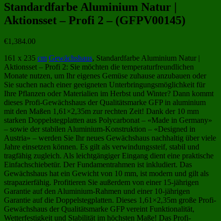
Standardfarbe Aluminium Natur |
Aktionsset – Profi 2 – (GFPV00145)
€
1,384.00
161 x 235
cm
Gewächshaus
, Standardfarbe Aluminium Natur |
Aktionsset – Profi 2: Sie möchten die temperaturfreundlichen
Monate nutzen, um Ihr eigenes Gemüse zuhause anzubauen oder
Sie suchen nach einer geeigneten Unterbringungsmöglichkeit für
Ihre Pflanzen oder Materialien im Herbst und Winter? Dann kommt
dieses Profi-Gewächshaus der Qualitätsmarke GFP in aluminium
mit den Maßen 1,61×2,35m zur rechten Zeit! Dank der 10 mm
starken Doppelstegplatten aus Polycarbonat – «Made in Germany»
– sowie der stabilen Aluminium-Konstruktion – «Designed in
Austria» – werden Sie Ihr neues Gewächshaus nachhaltig über viele
Jahre einsetzen können. Es gilt als verwindungssteif, stabil und
tragfähig zugleich. Als leichtgängiger Eingang dient eine praktische
Einfachschiebetür. Der Fundamentrahmen ist inkludiert. Das
Gewächshaus hat ein Gewicht von 10 mm, ist modern und gilt als
strapazierfähig. Profitieren Sie außerdem von einer 15-jährigen
Garantie auf den Aluminium-Rahmen und einer 10-jährigen
Garantie auf die Doppelstegplatten. Dieses 1,61×2,35m große Profi-
Gewächshaus der Qualitätsmarke GFP vereint Funktionalität,
Wetterfestigkeit und Stabilität im höchsten Maße! Das Profi-