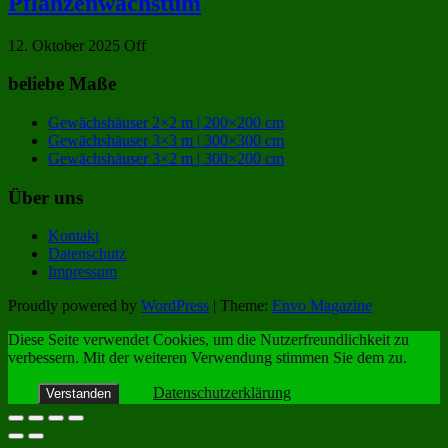
Pflanzenwachstum
12. Oktober 2025
Off
beliebe Maße
Gewächshäuser 2×2 m | 200×200 cm
Gewächshäuser 3×3 m | 300×300 cm
Gewächshäuser 3×2 m | 300×200 cm
Über uns
Kontakt
Datenschutz
Impressum
Proudly powered by
WordPress
|
Theme:
Envo Magazine
Diese Seite verwendet Cookies, um die Nutzerfreundlichkeit zu
verbessern. Mit der weiteren Verwendung stimmen Sie dem zu.
Datenschutzerklärung
Verstanden