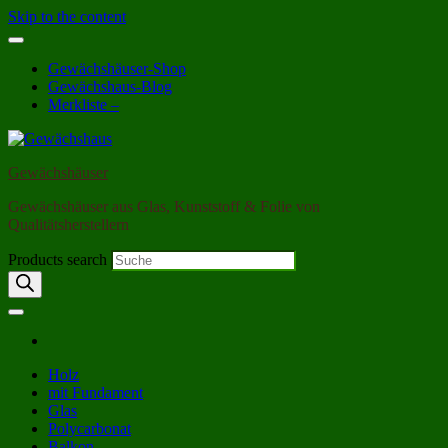
Skip to the content
Gewächshäuser-Shop
Gewächshaus-Blog
Merkliste –
Gewächshäuser
Gewächshäuser aus Glas, Kunststoff & Folie von
Qualitätsherstellern
Products search
Holz
mit Fundament
Glas
Polycarbonat
Balkon