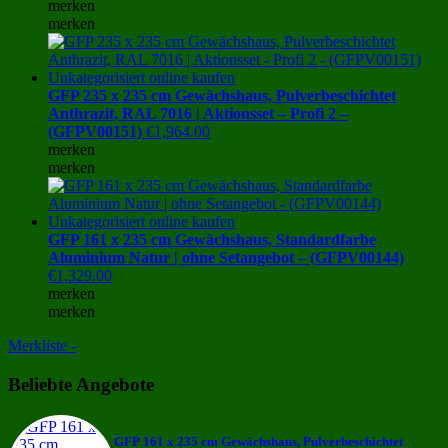
merken
merken
GFP 235 x 235 cm Gewächshaus, Pulverbeschichtet
Anthrazit, RAL 7016 | Aktionsset – Profi 2 –
(GFPV00151)
€
1,964.00
merken
merken
GFP 161 x 235 cm Gewächshaus, Standardfarbe
Aluminium Natur | ohne Setangebot – (GFPV00144)
€
1,329.00
merken
merken
Merkliste -
Beliebte Angebote
GFP 161 x 235 cm Gewächshaus, Pulverbeschichtet