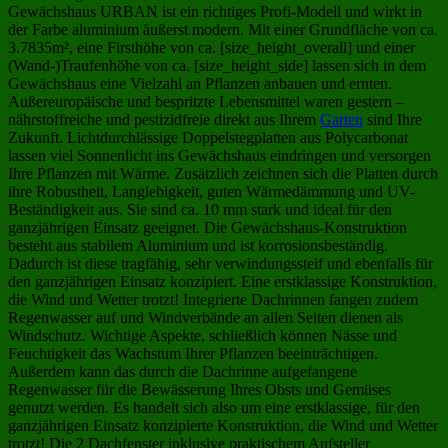
Gewächshaus URBAN ist ein richtiges Profi-Modell und wirkt in
der Farbe aluminium äußerst modern. Mit einer Grundfläche von ca.
3.7835m², eine Firsthöhe von ca. [size_height_overall] und einer
(Wand-)Traufenhöhe von ca. [size_height_side] lassen sich in dem
Gewächshaus eine Vielzahl an Pflanzen anbauen und ernten.
Außereuropäische und bespritzte Lebensmittel waren gestern –
nährstoffreiche und pestizidfreie direkt aus Ihrem
Garten
sind Ihre
Zukunft. Lichtdurchlässige Doppelstegplatten aus Polycarbonat
lassen viel Sonnenlicht ins Gewächshaus eindringen und versorgen
Ihre Pflanzen mit Wärme. Zusätzlich zeichnen sich die Platten durch
ihre Robustheit, Langlebigkeit, guten Wärmedämmung und UV-
Beständigkeit aus. Sie sind ca. 10 mm stark und ideal für den
ganzjährigen Einsatz geeignet. Die Gewächshaus-Konstruktion
besteht aus stabilem Aluminium und ist korrosionsbeständig.
Dadurch ist diese tragfähig, sehr verwindungssteif und ebenfalls für
den ganzjährigen Einsatz konzipiert. Eine erstklassige Konstruktion,
die Wind und Wetter trotzt! Integrierte Dachrinnen fangen zudem
Regenwasser auf und Windverbände an allen Seiten dienen als
Windschutz. Wichtige Aspekte, schließlich können Nässe und
Feuchtigkeit das Wachstum Ihrer Pflanzen beeinträchtigen.
Außerdem kann das durch die Dachrinne aufgefangene
Regenwasser für die Bewässerung Ihres Obsts und Gemüses
genutzt werden. Es handelt sich also um eine erstklassige, für den
ganzjährigen Einsatz konzipierte Konstruktion, die Wind und Wetter
trotzt! Die 2 Dachfenster inklusive praktischem Aufsteller