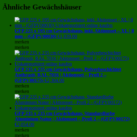
Ähnliche Gewächshäuser
GFP 225 x 195 cm Gewächshaus, inkl. Aktionsset – XL | 8
mm – (GFPV00030)
€
1,039.00
merken
merken
GFP 235 x 235 cm Gewächshaus, Pulverbeschichtet
Anthrazit, RAL 7016 | Aktionsset – Profi 2 –
(GFPV00175)
€
2,304.00
merken
merken
GFP 235 x 235 cm Gewächshaus, Standardfarbe
Aluminium Natur | Aktionsset – Profi 2 – (GFPV00172)
€
2,054.00
merken
merken