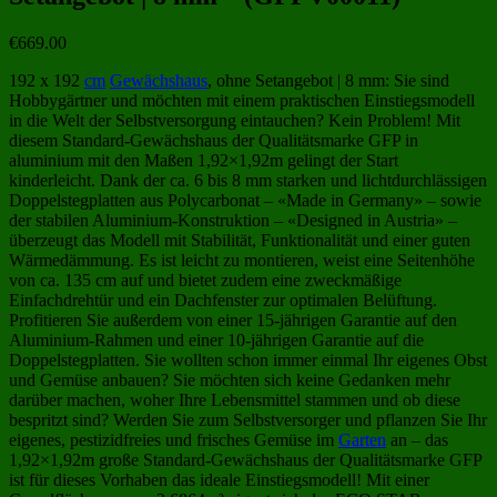
€
669.00
192 x 192
cm
Gewächshaus
, ohne Setangebot | 8 mm: Sie sind
Hobbygärtner und möchten mit einem praktischen Einstiegsmodell
in die Welt der Selbstversorgung eintauchen? Kein Problem! Mit
diesem Standard-Gewächshaus der Qualitätsmarke GFP in
aluminium mit den Maßen 1,92×1,92m gelingt der Start
kinderleicht. Dank der ca. 6 bis 8 mm starken und lichtdurchlässigen
Doppelstegplatten aus Polycarbonat – «Made in Germany» – sowie
der stabilen Aluminium-Konstruktion – «Designed in Austria» –
überzeugt das Modell mit Stabilität, Funktionalität und einer guten
Wärmedämmung. Es ist leicht zu montieren, weist eine Seitenhöhe
von ca. 135 cm auf und bietet zudem eine zweckmäßige
Einfachdrehtür und ein Dachfenster zur optimalen Belüftung.
Profitieren Sie außerdem von einer 15-jährigen Garantie auf den
Aluminium-Rahmen und einer 10-jährigen Garantie auf die
Doppelstegplatten. Sie wollten schon immer einmal Ihr eigenes Obst
und Gemüse anbauen? Sie möchten sich keine Gedanken mehr
darüber machen, woher Ihre Lebensmittel stammen und ob diese
bespritzt sind? Werden Sie zum Selbstversorger und pflanzen Sie Ihr
eigenes, pestizidfreies und frisches Gemüse im
Garten
an – das
1,92×1,92m große Standard-Gewächshaus der Qualitätsmarke GFP
ist für dieses Vorhaben das ideale Einstiegsmodell! Mit einer