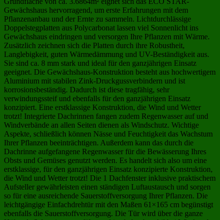
Grundfläche von ca. 3.6864m² eignet sich das ECO STAR-
Gewächshaus hervorragend, um erste Erfahrungen mit dem
Pflanzenanbau und der Ernte zu sammeln. Lichtdurchlässige
Doppelstegplatten aus Polycarbonat lassen viel Sonnenlicht ins
Gewächshaus eindringen und versorgen Ihre Pflanzen mit Wärme.
Zusätzlich zeichnen sich die Platten durch ihre Robustheit,
Langlebigkeit, guten Wärmedämmung und UV-Beständigkeit aus.
Sie sind ca. 8 mm stark und ideal für den ganzjährigen Einsatz
geeignet. Die Gewächshaus-Konstruktion besteht aus hochwertigem
Aluminium mit stabilen Zink-Druckgussverbindern und ist
korrosionsbeständig. Dadurch ist diese tragfähig, sehr
verwindungssteif und ebenfalls für den ganzjährigen Einsatz
konzipiert. Eine erstklassige Konstruktion, die Wind und Wetter
trotzt! Integrierte Dachrinnen fangen zudem Regenwasser auf und
Windverbände an allen Seiten dienen als Windschutz. Wichtige
Aspekte, schließlich können Nässe und Feuchtigkeit das Wachstum
Ihrer Pflanzen beeinträchtigen. Außerdem kann das durch die
Dachrinne aufgefangene Regenwasser für die Bewässerung Ihres
Obsts und Gemüses genutzt werden. Es handelt sich also um eine
erstklassige, für den ganzjährigen Einsatz konzipierte Konstruktion,
die Wind und Wetter trotzt! Die 1 Dachfenster inklusive praktischem
Aufsteller gewährleisten einen ständigen Luftaustausch und sorgen
so für eine ausreichende Sauerstoffversorgung Ihrer Pflanzen. Die
leichtgängige Einfachdrehtür mit den Maßen 61×165 cm begünstigt
ebenfalls die Sauerstoffversorgung. Die Tür wird über die ganze