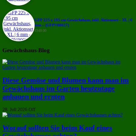
GFP 225 x 195 cm Gewächshaus, inkl. Aktionsset – XL | 6
mm – (GFPV00027)
€
949.00
Gewächshaus-Blog
Diese Gemüse und Blumen kann man im
Gewächshaus im Garten heutzutage
anbauen und ernten
28. Juli 2026
Off
Worauf sollten Sie beim Kauf eines