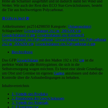
Höhe als Scharnier ausgeführt und ist dadurch stabil bei Wind und
Wetter. Wie auch der Rest dies ECO Star-Gewächshauses, besteht
die Tür aus hochwertigem Polycarbonat.
✿ Gibt es hier! ✿
Artikelnummer:
pz2514298050
Kategorie:
Unkategorisiert
Schlagwörter:
Gewächshäuser 2x2 m | 200x200 cm
,
Gewächshäuser 4 qm
,
Gewächshäuser aus Kunststoff
,
Gewächshäuser aus Polycarbonat
,
Gewächshäuser aus Polycarbonat
2x2 m | 200x200 cm
,
Gewächshäuser aus Polycarbonat 4 qm
Beschreibung
Das GFP
Gewächshaus
mit den Maßen 192 x 192
cm
ist die
perfekte Wahl für alle Hobbygärtner, die sich in die
Selbstversorgung wagen möchten. Es bietet eine ideale Grundlage,
um Obst und Gemüse im eigenen
Garten
anzubauen und dabei die
Kontrolle über die Anbaubedingungen zu behalten.
Inhaltsverzeichnis
1.
Vorteile des Produkts
2.
Funktionen des Gewächshauses
3.
Vorteile des Materials
4.
Pflegehinweise