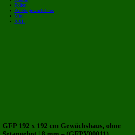
Folien
Anlehngewächshaus
Mini
XXL
Gewächshaus Kategorien:
Gewächshäuser aus Polycarbonat 2x2 m | 200x200 cm
(32)
Gewächshäuser aus Polycarbonat 4 qm
(34)
Gewächshäuser 2x2 m | 200x200 cm
(56)
Gewächshäuser 4 qm
(65)
Gewächshäuser aus Polycarbonat
(243)
Gewächshäuser aus Kunststoff
(258)
Beliebte Gewächshäuser aus Polycarbonat Größen:
GFP 192 x 192 cm Gewächshaus, ohne
Setangebot | 8 mm – (GFPV00011)