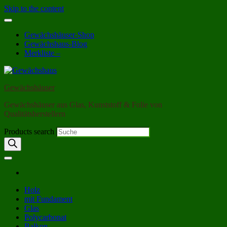
Skip to the content
Gewächshäuser-Shop
Gewächshaus-Blog
Merkliste –
Gewächshäuser
Gewächshäuser aus Glas, Kunststoff & Folie von
Qualitätsherstellern
Products search
Holz
mit Fundament
Glas
Polycarbonat
Balkon