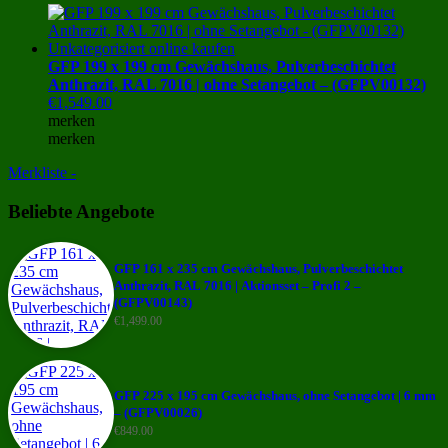
GFP 199 x 199 cm Gewächshaus, Pulverbeschichtet
Anthrazit, RAL 7016 | ohne Setangebot – (GFPV00132)
€
1,549.00
merken
merken
Merkliste -
Beliebte Angebote
GFP 161 x 235 cm Gewächshaus, Pulverbeschichtet
Anthrazit, RAL 7016 | Aktionsset – Profi 2 –
(GFPV00143)
€
1,499.00
GFP 225 x 195 cm Gewächshaus, ohne Setangebot | 6 mm
– (GFPV00026)
€
849.00