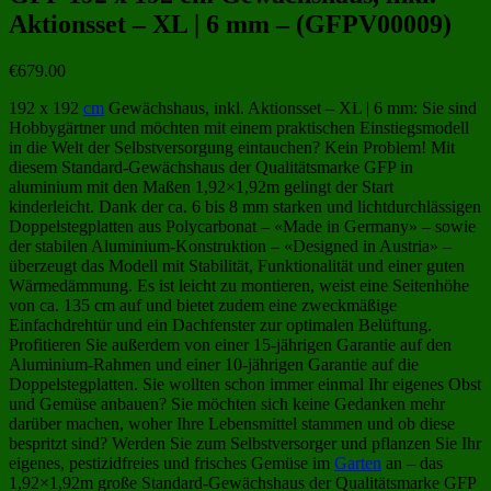
Aktionsset – XL | 6 mm – (GFPV00009)
€
679.00
192 x 192
cm
Gewächshaus, inkl. Aktionsset – XL | 6 mm: Sie sind
Hobbygärtner und möchten mit einem praktischen Einstiegsmodell
in die Welt der Selbstversorgung eintauchen? Kein Problem! Mit
diesem Standard-Gewächshaus der Qualitätsmarke GFP in
aluminium mit den Maßen 1,92×1,92m gelingt der Start
kinderleicht. Dank der ca. 6 bis 8 mm starken und lichtdurchlässigen
Doppelstegplatten aus Polycarbonat – «Made in Germany» – sowie
der stabilen Aluminium-Konstruktion – «Designed in Austria» –
überzeugt das Modell mit Stabilität, Funktionalität und einer guten
Wärmedämmung. Es ist leicht zu montieren, weist eine Seitenhöhe
von ca. 135 cm auf und bietet zudem eine zweckmäßige
Einfachdrehtür und ein Dachfenster zur optimalen Belüftung.
Profitieren Sie außerdem von einer 15-jährigen Garantie auf den
Aluminium-Rahmen und einer 10-jährigen Garantie auf die
Doppelstegplatten. Sie wollten schon immer einmal Ihr eigenes Obst
und Gemüse anbauen? Sie möchten sich keine Gedanken mehr
darüber machen, woher Ihre Lebensmittel stammen und ob diese
bespritzt sind? Werden Sie zum Selbstversorger und pflanzen Sie Ihr
eigenes, pestizidfreies und frisches Gemüse im
Garten
an – das
1,92×1,92m große Standard-Gewächshaus der Qualitätsmarke GFP