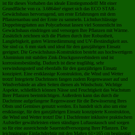
ist für dieses Vorhaben das ideale Einstiegsmodell! Mit einer
Grundfläche von ca. 3.6864m² eignet sich das ECO STAR-
Gewächshaus hervorragend, um erste Erfahrungen mit dem
Pflanzenanbau und der Ernte zu sammeln. Lichtdurchlässige
Doppelstegplatten aus Polycarbonat lassen viel Sonnenlicht ins
Gewächshaus eindringen und versorgen Ihre Pflanzen mit Wärme.
Zusätzlich zeichnen sich die Platten durch ihre Robustheit,
Langlebigkeit, guten Wärmedämmung und UV-Beständigkeit aus.
Sie sind ca. 6 mm stark und ideal für den ganzjährigen Einsatz
geeignet. Die Gewächshaus-Konstruktion besteht aus hochwertigem
Aluminium mit stabilen Zink-Druckgussverbindern und ist
korrosionsbeständig. Dadurch ist diese tragfähig, sehr
verwindungssteif und ebenfalls für den ganzjährigen Einsatz
konzipiert. Eine erstklassige Konstruktion, die Wind und Wetter
trotzt! Integrierte Dachrinnen fangen zudem Regenwasser auf und
Windverbände an allen Seiten dienen als Windschutz. Wichtige
Aspekte, schließlich können Nässe und Feuchtigkeit das Wachstum
Ihrer Pflanzen beeinträchtigen. Außerdem kann das durch die
Dachrinne aufgefangene Regenwasser für die Bewässerung Ihres
Obsts und Gemüses genutzt werden. Es handelt sich also um eine
erstklassige, für den ganzjährigen Einsatz konzipierte Konstruktion,
die Wind und Wetter trotzt! Die 1 Dachfenster inklusive praktischem
Aufsteller gewährleisten einen ständigen Luftaustausch und sorgen
so für eine ausreichende Sauerstoffversorgung Ihrer Pflanzen. Die
leichtgängige Einfachdrehtür mit den Maßen 61×165 cm begünstigt