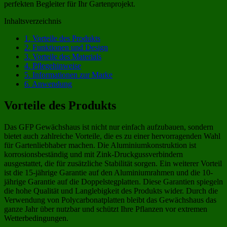
perfekten Begleiter für Ihr Gartenprojekt.
Inhaltsverzeichnis
1.
Vorteile des Produkts
2.
Funktionen und Design
3.
Vorteile des Materials
4.
Pflegehinweise
5.
Informationen zur Marke
6.
Anwendung
Vorteile des Produkts
Das GFP Gewächshaus ist nicht nur einfach aufzubauen, sondern
bietet auch zahlreiche Vorteile, die es zu einer hervorragenden Wahl
für Gartenliebhaber machen. Die Aluminiumkonstruktion ist
korrosionsbeständig und mit Zink-Druckgussverbindern
ausgestattet, die für zusätzliche Stabilität sorgen. Ein weiterer Vorteil
ist die 15-jährige Garantie auf den Aluminiumrahmen und die 10-
jährige Garantie auf die Doppelstegplatten. Diese Garantien spiegeln
die hohe Qualität und Langlebigkeit des Produkts wider. Durch die
Verwendung von Polycarbonatplatten bleibt das Gewächshaus das
ganze Jahr über nutzbar und schützt Ihre Pflanzen vor extremen
Wetterbedingungen.