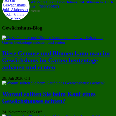
GFP 225 x 195 cm Gewächshaus, inkl. Aktionsset – XL | 6
mm – (GFPV00027)
€
949.00
Gewächshaus-Blog
Diese Gemüse und Blumen kann man im
Gewächshaus im Garten heutzutage
anbauen und ernten
28. Juli 2026
Off
Worauf sollten Sie beim Kauf eines
Gewächshauses achten?
24. November 2025
Off