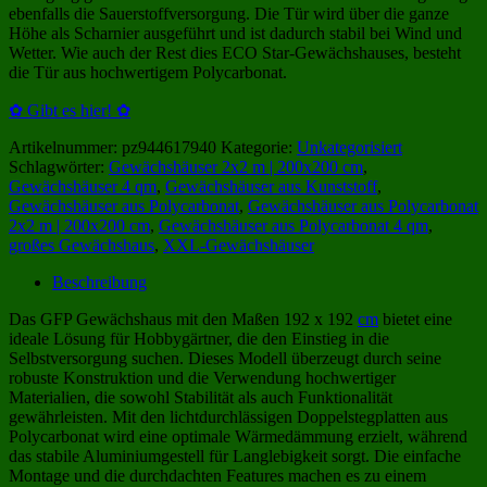
ebenfalls die Sauerstoffversorgung. Die Tür wird über die ganze
Höhe als Scharnier ausgeführt und ist dadurch stabil bei Wind und
Wetter. Wie auch der Rest dies ECO Star-Gewächshauses, besteht
die Tür aus hochwertigem Polycarbonat.
✿ Gibt es hier! ✿
Artikelnummer:
pz944617940
Kategorie:
Unkategorisiert
Schlagwörter:
Gewächshäuser 2x2 m | 200x200 cm
,
Gewächshäuser 4 qm
,
Gewächshäuser aus Kunststoff
,
Gewächshäuser aus Polycarbonat
,
Gewächshäuser aus Polycarbonat
2x2 m | 200x200 cm
,
Gewächshäuser aus Polycarbonat 4 qm
,
großes Gewächshaus
,
XXL-Gewächshäuser
Beschreibung
Das GFP Gewächshaus mit den Maßen 192 x 192
cm
bietet eine
ideale Lösung für Hobbygärtner, die den Einstieg in die
Selbstversorgung suchen. Dieses Modell überzeugt durch seine
robuste Konstruktion und die Verwendung hochwertiger
Materialien, die sowohl Stabilität als auch Funktionalität
gewährleisten. Mit den lichtdurchlässigen Doppelstegplatten aus
Polycarbonat wird eine optimale Wärmedämmung erzielt, während
das stabile Aluminiumgestell für Langlebigkeit sorgt. Die einfache
Montage und die durchdachten Features machen es zu einem