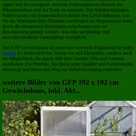
eignet sich hervorragend, um erste Erfahrungen im Bereich des
Pflanzenanbaus und der Ernte zu sammeln. Die lichtdurchlässigen
Platten lassen viel Sonnenlicht ins Innere des Gewächshauses, was
für das Wachstum Ihrer Pflanzen unerlässlich ist. Regenwasser kann
durch die integrierten Dachrinnen aufgefangen und zur
Bewässerung genutzt werden, was eine nachhaltige und
umweltfreundliche Gartenpflege ermöglicht.
Das GFP Gewächshaus ist somit eine wertvolle Ergänzung für jeden
Garten
. Es bietet nicht nur Schutz vor den Elementen, sondern auch
die Möglichkeit, das ganze Jahr über frisches Obst und Gemüse
anzubauen. Ein Produkt, das durch seine Qualität und Funktionalität
überzeugt und Ihnen den Weg zur Selbstversorgung erleichtert.
weitere Bilder von GFP 192 x 192 cm
Gewächshaus, inkl. Akt...