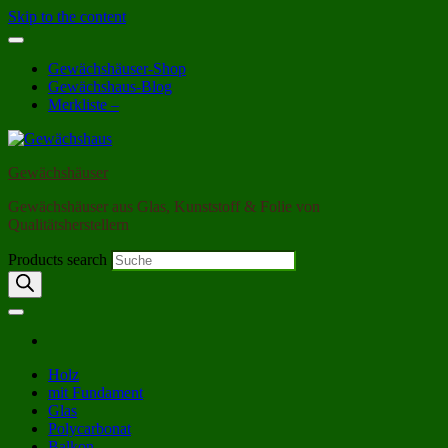
Skip to the content
Gewächshäuser-Shop
Gewächshaus-Blog
Merkliste –
Gewächshäuser
Gewächshäuser aus Glas, Kunststoff & Folie von
Qualitätsherstellern
Products search
Holz
mit Fundament
Glas
Polycarbonat
Balkon