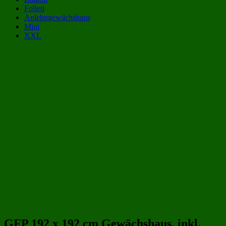
Folien
Anlehngewächshaus
Mini
XXL
Gewächshaus Kategorien:
Gewächshäuser aus Polycarbonat 2x2 m | 200x200 cm
(32)
Gewächshäuser aus Polycarbonat 4 qm
(34)
Gewächshäuser 2x2 m | 200x200 cm
(56)
Gewächshäuser 4 qm
(65)
großes Gewächshaus
(169)
XXL-Gewächshäuser
(169)
Gewächshäuser aus Polycarbonat
(243)
Gewächshäuser aus Kunststoff
(258)
Beliebte Gewächshäuser aus Polycarbonat Größen:
GFP 192 x 192 cm Gewächshaus, inkl.