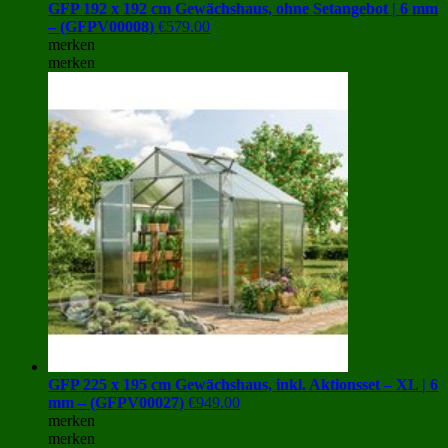
GFP 192 x 192 cm Gewächshaus, ohne Setangebot | 6 mm
– (GFPV00008)
€
579.00
merken
merken
GFP 225 x 195 cm Gewächshaus, inkl. Aktionsset – XL | 6
mm – (GFPV00027)
€
949.00
merken
merken