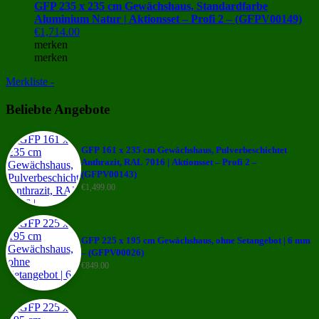
GFP 235 x 235 cm Gewächshaus, Standardfarbe
Aluminium Natur | Aktionsset – Profi 2 – (GFPV00149)
€
1,714.00
merken
merken
Merkliste -
Beliebte Angebote
GFP 161 x 235 cm Gewächshaus, Pulverbeschichtet
Anthrazit, RAL 7016 | Aktionsset – Profi 2 –
(GFPV00143)
€
1,499.00
GFP 225 x 195 cm Gewächshaus, ohne Setangebot | 6 mm
– (GFPV00026)
€
849.00