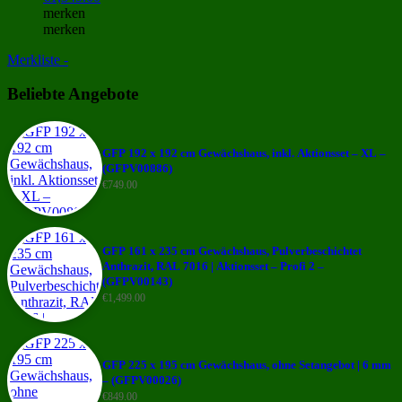
merken
merken
Merkliste -
Beliebte Angebote
GFP 192 x 192 cm Gewächshaus, inkl. Aktionsset – XL –
(GFPV00886)
€
749.00
GFP 161 x 235 cm Gewächshaus, Pulverbeschichtet
Anthrazit, RAL 7016 | Aktionsset – Profi 2 –
(GFPV00143)
€
1,499.00
GFP 225 x 195 cm Gewächshaus, ohne Setangebot | 6 mm
– (GFPV00026)
€
849.00