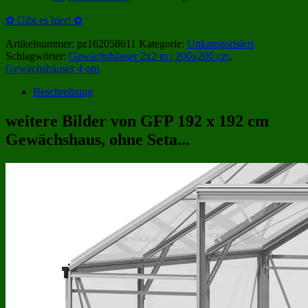
✿ Gibt es hier! ✿
Artikelnummer:
pz162058611
Kategorie:
Unkategorisiert
Schlagwörter:
Gewächshäuser 2x2 m | 200x200 cm
,
Gewächshäuser 4 qm
Beschreibung
weitere Bilder von GFP 192 x 192 cm
Gewächshaus, ohne Seta...