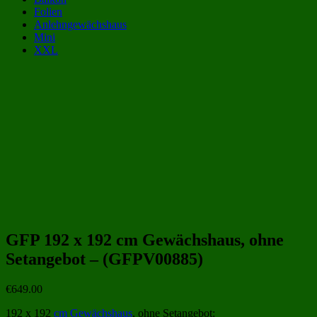
Folien
Anlehngewächshaus
Mini
XXL
Gewächshaus Kategorien:
Gewächshäuser 2x2 m | 200x200 cm
(56)
Gewächshäuser 4 qm
(65)
Beliebte Gewächshäuser Größen:
GFP 192 x 192 cm Gewächshaus, ohne
Setangebot – (GFPV00885)
€
649.00
192 x 192
cm
Gewächshaus
, ohne Setangebot: