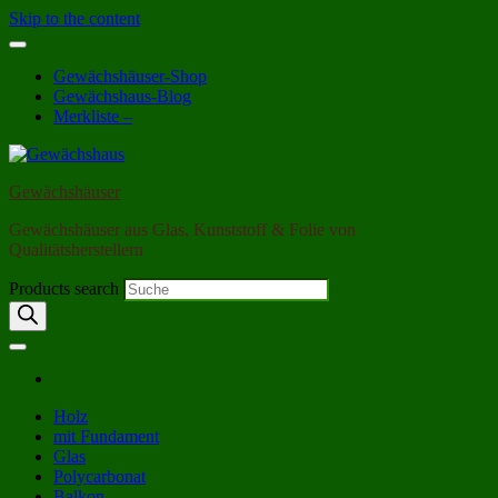
Skip to the content
Gewächshäuser-Shop
Gewächshaus-Blog
Merkliste –
Gewächshäuser
Gewächshäuser aus Glas, Kunststoff & Folie von
Qualitätsherstellern
Products search
Holz
mit Fundament
Glas
Polycarbonat
Balkon