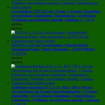
Gewächshaus 222×222 cm, 10 mm, 2 Fenster, Doppeltür,
Gewächshaus Aluminium, Tomatenhaus, Gartenhaus,
Treibhaus, gewächshaus günstig, Glashaus
€
1,299.00
merken
merken
GFP 161 x 235 cm Gewächshaus, Standardfarbe
Aluminium Natur | ohne Setangebot – (GFPV00144)
€
1,329.00
merken
merken
Anlehngewächshaus ELLA 33 , BxT: 199 x 194 cm,
Gewächshaus mit 16 mm Doppelstegplatten, 1 Fenster,
Einfachtür, Gewächshaus Aluminium, Tomatenhaus,
Gartenhaus, Treibhaus, gewächshaus günstig, Glashaus
€
1,349.00