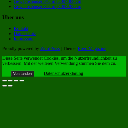
Gewächshäuser 3×3 m | 300×300 cm
Gewächshäuser 3×2 m | 300×200 cm
Über uns
Kontakt
Datenschutz
Impressum
Proudly powered by
WordPress
|
Theme:
Envo Magazine
Diese Seite verwendet Cookies, um die Nutzerfreundlichkeit zu
verbessern. Mit der weiteren Verwendung stimmen Sie dem zu.
Datenschutzerklärung
Verstanden