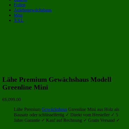
Folien
Anlehngewächshaus
Mini
XXL
Gewächshaus Kategorien:
Gewächshäuser von Fjordholz L1
(35)
Holz-Gewächshäuser
(68)
Lähe Premium Gewächshaus Modell
Greenline Mini
€
6,099.00
Lähe Premium
Gewächshaus
Greenline Mini aus Holz als
Bausatz oder schlüsselfertig ✓ Direkt vom Hersteller ✓ 5
Jahre Garantie ✓ Kauf auf Rechnung ✓ Gratis Versand ✓