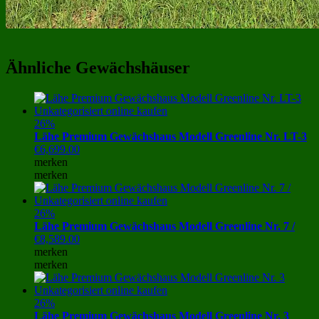
Ähnliche Gewächshäuser
26%
Lähe Premium Gewächshaus Modell Greenline Nr. LT-3
€
6,699.00
merken
merken
26%
Lähe Premium Gewächshaus Modell Greenline Nr. 7 /
€
8,589.00
merken
merken
26%
Lähe Premium Gewächshaus Modell Greenline Nr. 3