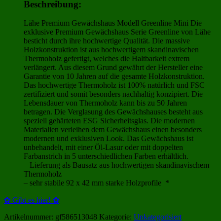
Beschreibung:
Lähe Premium Gewächshaus Modell Greenline Mini Die
exklusive Premium Gewächshaus Serie Greenline von Lähe
besticht durch ihre hochwertige Qualität. Die massive
Holzkonstruktion ist aus hochwertigem skandinavischen
Thermoholz gefertigt, welches die Haltbarkeit extrem
verlängert. Aus diesem Grund gewährt der Hersteller eine
Garantie von 10 Jahren auf die gesamte Holzkonstruktion.
Das hochwertige Thermoholz ist 100% natürlich und FSC
zertifiziert und somit besonders nachhaltig konzipiert. Die
Lebensdauer von Thermoholz kann bis zu 50 Jahren
betragen. Die Verglasung des Gewächshauses besteht aus
speziell gehärteten ESG Sicherheitsglas. Die modernen
Materialien verleihen dem Gewächshaus einen besonders
modernen und exklusiven Look. Das Gewächshaus ist
unbehandelt, mit einer Öl-Lasur oder mit doppelten
Farbanstrich in 5 unterschiedlichen Farben erhältlich.
– Lieferung als Bausatz aus hochwertigen skandinavischem
Thermoholz
– sehr stabile 92 x 42 mm starke Holzprofile *
✿ Gibt es hier! ✿
Artikelnummer:
gf586513048
Kategorie:
Unkategorisiert