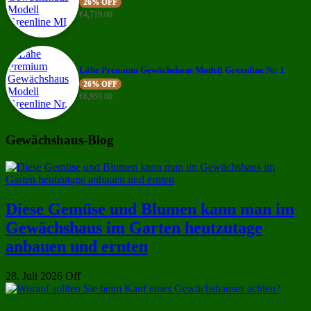
26% OFF
€
4,719.00
Lähe Premium Gewächshaus Modell Greenline Nr. 1
26% OFF
€
6,959.00
Gewächshaus-Blog
Diese Gemüse und Blumen kann man im
Gewächshaus im Garten heutzutage
anbauen und ernten
28. Juli 2026
Off