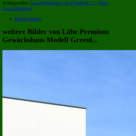
Schlagwörter:
Gewächshäuser von Fjordholz L1
,
Holz-
Gewächshäuser
Beschreibung
weitere Bilder von Lähe Premium
Gewächshaus Modell Greenl...