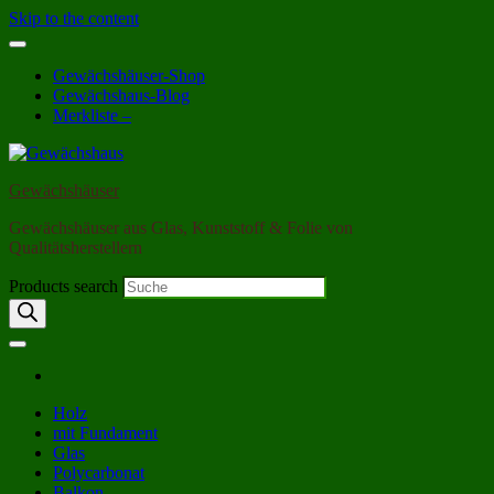
Skip to the content
Gewächshäuser-Shop
Gewächshaus-Blog
Merkliste –
Gewächshäuser
Gewächshäuser aus Glas, Kunststoff & Folie von
Qualitätsherstellern
Products search
Holz
mit Fundament
Glas
Polycarbonat
Balkon