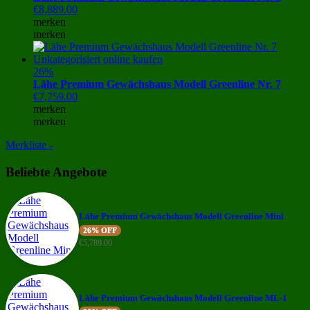
€
8,889.00
merken
merken
26%
Lähe Premium Gewächshaus Modell Greenline Nr. 7
€
7,759.00
merken
merken
Merkliste -
Beliebte Angebote
Lähe Premium Gewächshaus Modell Greenline Mini
26% OFF
€
5,789.00
Lähe Premium Gewächshaus Modell Greenline ML-1