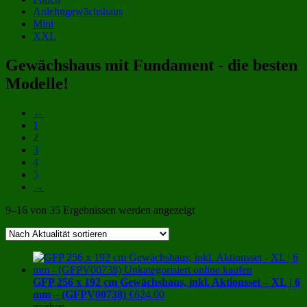
Anlehngewächshaus
Mini
XXL
Gewächshaus mit Fundament - die besten
Modelle!
←
1
2
3
4
5
→
Nach
9–16 von 35 Ergebnissen werden angezeigt
Aktualität
sortiert
GFP 256 x 192 cm Gewächshaus, inkl. Aktionsset – XL | 6
mm – (GFPV00738)
€
624.00
merken