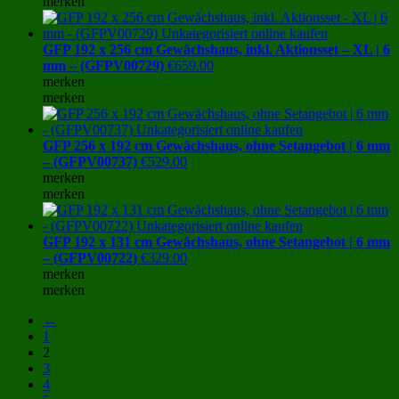
merken
GFP 192 x 256 cm Gewächshaus, inkl. Aktionsset – XL | 6
mm – (GFPV00729)
€
659.00
merken
merken
GFP 256 x 192 cm Gewächshaus, ohne Setangebot | 6 mm
– (GFPV00737)
€
529.00
merken
merken
GFP 192 x 131 cm Gewächshaus, ohne Setangebot | 6 mm
– (GFPV00722)
€
329.00
merken
merken
←
1
2
3
4