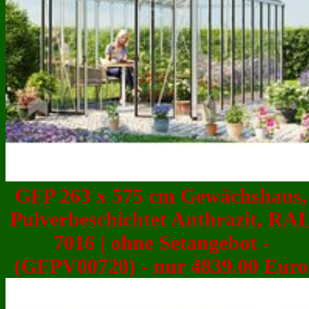
GFP 263 x 575 cm Gewächshaus,
Pulverbeschichtet Anthrazit, RA
7016 | ohne Setangebot -
(GFPV00720) - nur 4839.00 Euro