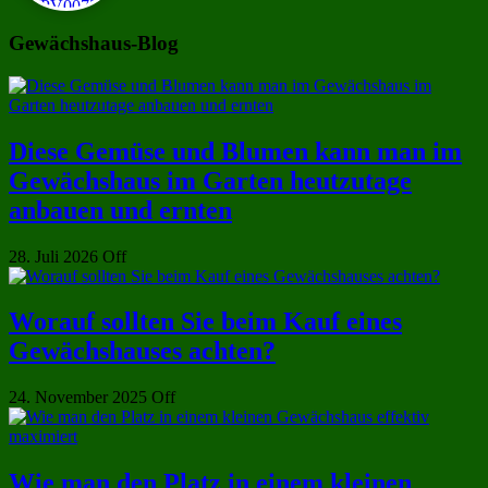
Gewächshaus-Blog
Diese Gemüse und Blumen kann man im
Gewächshaus im Garten heutzutage
anbauen und ernten
28. Juli 2026
Off
Worauf sollten Sie beim Kauf eines
Gewächshauses achten?
24. November 2025
Off
Wie man den Platz in einem kleinen