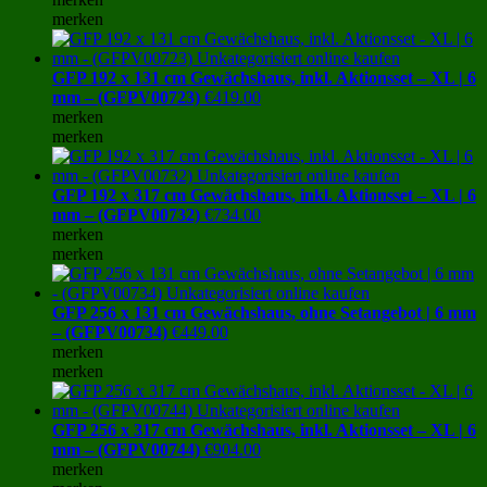
merken
GFP 192 x 131 cm Gewächshaus, inkl. Aktionsset – XL | 6
mm – (GFPV00723)
€
419.00
merken
merken
GFP 192 x 317 cm Gewächshaus, inkl. Aktionsset – XL | 6
mm – (GFPV00732)
€
734.00
merken
merken
GFP 256 x 131 cm Gewächshaus, ohne Setangebot | 6 mm
– (GFPV00734)
€
449.00
merken
merken
GFP 256 x 317 cm Gewächshaus, inkl. Aktionsset – XL | 6
mm – (GFPV00744)
€
904.00
merken