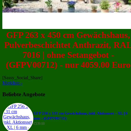
GFP 263 x 450 cm Gewächshaus,
Pulverbeschichtet Anthrazit, RA
7016 | ohne Setangebot -
(GFPV00712) - nur 4059.00 Euro
[Sassy_Social_Share]
Merkliste -
Beliebte Angebote
GFP 256 x 131 cm Gewächshaus, inkl. Aktionsset – XL | 6
mm – (GFPV00735)
€
539.00