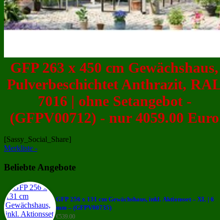
GFP 263 x 450 cm Gewächshaus,
Pulverbeschichtet Anthrazit, RA
7016 | ohne Setangebot -
(GFPV00712) - nur 4059.00 Euro
[Sassy_Social_Share]
Merkliste -
Beliebte Angebote
GFP 256 x 131 cm Gewächshaus, inkl. Aktionsset – XL | 6
mm – (GFPV00735)
€
539.00