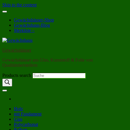
Skip to the content
Gewächshäuser-Shop
Gewächshaus-Blog
Merkliste –
Gewächshäuser
Gewächshäuser aus Glas, Kunststoff & Folie von
Qualitätsherstellern
Products search
Holz
mit Fundament
Glas
Polycarbonat
Balkon