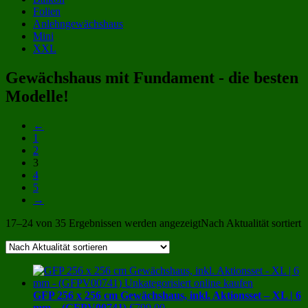
Folien
Anlehngewächshaus
Mini
XXL
Gewächshaus mit Fundament - die besten
Modelle!
←
1
2
3
4
5
→
17–24 von 35 Ergebnissen werden angezeigt
Nach Aktualität sortiert
GFP 256 x 256 cm Gewächshaus, inkl. Aktionsset – XL | 6
mm – (GFPV00741)
€
799.00