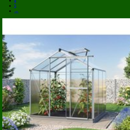
4
5
→