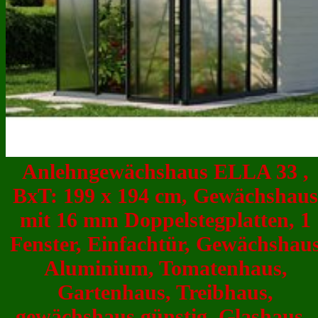
Anlehngewächshaus ELLA 33 ,
BxT: 199 x 194 cm, Gewächshaus
mit 16 mm Doppelstegplatten, 1
Fenster, Einfachtür, Gewächshau
Aluminium, Tomatenhaus,
Gartenhaus, Treibhaus,
gewächshaus günstig, Glashaus -