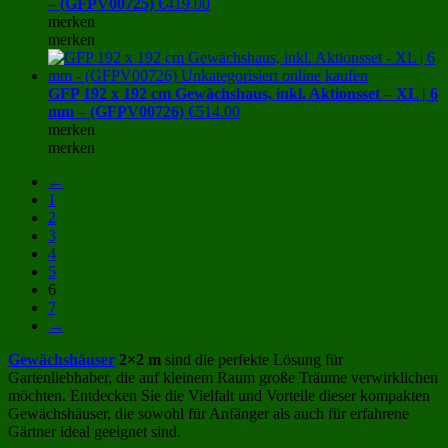
– (GFPV00725)
€
419.00
merken
merken
GFP 192 x 192 cm Gewächshaus, inkl. Aktionsset – XL | 6
mm – (GFPV00726)
€
514.00
merken
merken
←
1
2
3
4
5
6
7
→
Gewächshäuser
2×2 m
sind die perfekte Lösung für
Gartenliebhaber, die auf kleinem Raum große Träume verwirklichen
möchten. Entdecken Sie die Vielfalt und Vorteile dieser kompakten
Gewächshäuser, die sowohl für Anfänger als auch für erfahrene
Gärtner ideal geeignet sind.