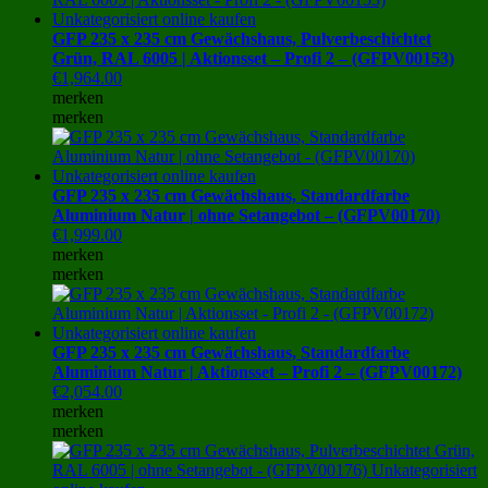
GFP 235 x 235 cm Gewächshaus, Pulverbeschichtet
Grün, RAL 6005 | Aktionsset – Profi 2 – (GFPV00153)
€
1,964.00
merken
merken
GFP 235 x 235 cm Gewächshaus, Standardfarbe
Aluminium Natur | ohne Setangebot – (GFPV00170)
€
1,999.00
merken
merken
GFP 235 x 235 cm Gewächshaus, Standardfarbe
Aluminium Natur | Aktionsset – Profi 2 – (GFPV00172)
€
2,054.00
merken
merken