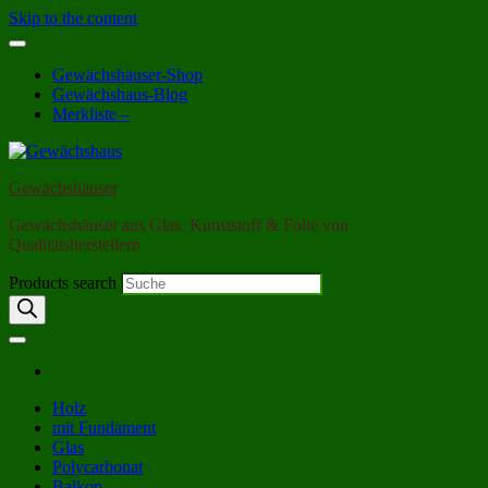
Skip to the content
Gewächshäuser-Shop
Gewächshaus-Blog
Merkliste –
Gewächshäuser
Gewächshäuser aus Glas, Kunststoff & Folie von
Qualitätsherstellern
Products search
Holz
mit Fundament
Glas
Polycarbonat
Balkon