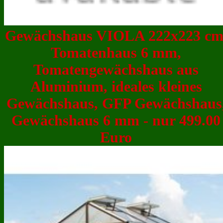
Gewächshaus VIOLA 222x223 cm
Tomatenhaus 6 mm,
Tomatengewächshaus aus
Aluminium, ideales kleines
Gewächshaus, GFP Gewächshaus
Gewächshaus 6 mm - nur 499.00
Euro