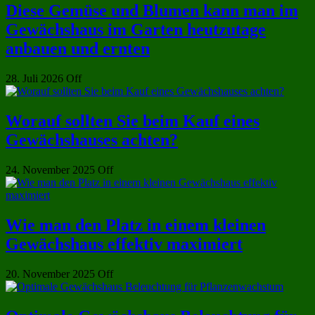
Diese Gemüse und Blumen kann man im
Gewächshaus im Garten heutzutage
anbauen und ernten
28. Juli 2026
Off
Worauf sollten Sie beim Kauf eines
Gewächshauses achten?
24. November 2025
Off
Wie man den Platz in einem kleinen
Gewächshaus effektiv maximiert
20. November 2025
Off