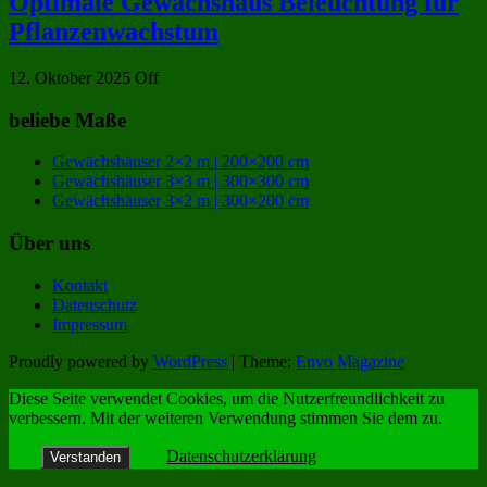
Optimale Gewächshaus Beleuchtung für
Pflanzenwachstum
12. Oktober 2025
Off
beliebe Maße
Gewächshäuser 2×2 m | 200×200 cm
Gewächshäuser 3×3 m | 300×300 cm
Gewächshäuser 3×2 m | 300×200 cm
Über uns
Kontakt
Datenschutz
Impressum
Proudly powered by
WordPress
|
Theme:
Envo Magazine
Diese Seite verwendet Cookies, um die Nutzerfreundlichkeit zu
verbessern. Mit der weiteren Verwendung stimmen Sie dem zu.
Datenschutzerklärung
Verstanden