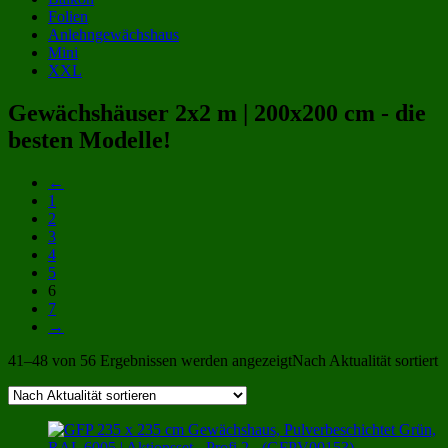
Folien
Anlehngewächshaus
Mini
XXL
Gewächshäuser 2x2 m | 200x200 cm - die
besten Modelle!
←
1
2
3
4
5
6
7
→
41–48 von 56 Ergebnissen werden angezeigt
Nach Aktualität sortiert