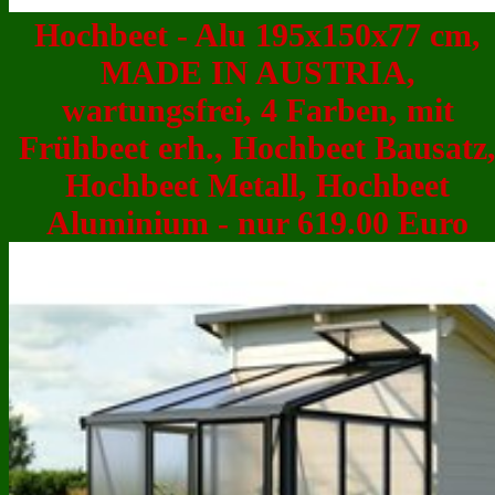
Hochbeet - Alu 195x150x77 cm,
MADE IN AUSTRIA,
wartungsfrei, 4 Farben, mit
Frühbeet erh., Hochbeet Bausatz
Hochbeet Metall, Hochbeet
Aluminium - nur 619.00 Euro