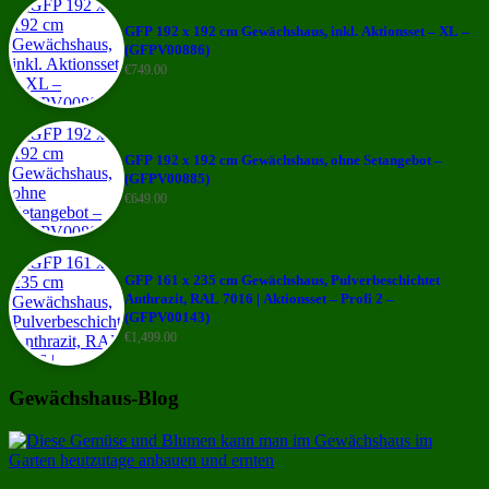
GFP 192 x 192 cm Gewächshaus, inkl. Aktionsset – XL –
(GFPV00886)
€
749.00
GFP 192 x 192 cm Gewächshaus, ohne Setangebot –
(GFPV00885)
€
649.00
GFP 161 x 235 cm Gewächshaus, Pulverbeschichtet
Anthrazit, RAL 7016 | Aktionsset – Profi 2 –
(GFPV00143)
€
1,499.00
Gewächshaus-Blog