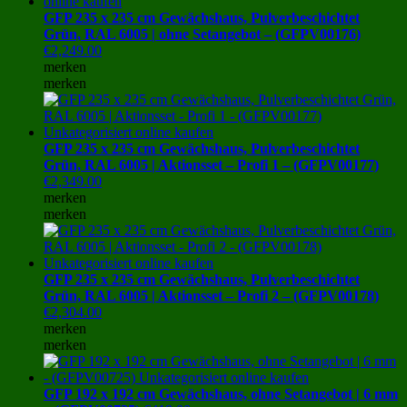
GFP 235 x 235 cm Gewächshaus, Pulverbeschichtet
Grün, RAL 6005 | ohne Setangebot – (GFPV00176)
€
2,249.00
merken
merken
GFP 235 x 235 cm Gewächshaus, Pulverbeschichtet
Grün, RAL 6005 | Aktionsset – Profi 1 – (GFPV00177)
€
2,349.00
merken
merken
GFP 235 x 235 cm Gewächshaus, Pulverbeschichtet
Grün, RAL 6005 | Aktionsset – Profi 2 – (GFPV00178)
€
2,304.00
merken
merken
GFP 192 x 192 cm Gewächshaus, ohne Setangebot | 6 mm