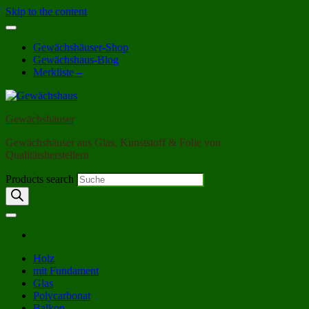
Skip to the content
Gewächshäuser-Shop
Gewächshaus-Blog
Merkliste –
Gewächshäuser
Gewächshäuser aus Glas, Kunststoff & Folie von
Qualitätsherstellern
Products search
Holz
mit Fundament
Glas
Polycarbonat
Balkon