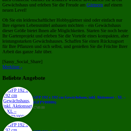
Gewächshaus und erleben Sie die Freude am
Gärtnern
auf einem
neuen Level!
Ob Sie ein leidenschaftlicher Hobbygärtner sind oder einfach nur
Ihre eigenen Lebensmittel anbauen möchten – ein Gewächshaus
dieser Größe bietet Ihnen alle Möglichkeiten. Starten Sie noch heute
Ihr Gartenprojekt und erleben Sie die Vorteile eines kompakten, aber
leistungsstarken Gewächshauses. Schaffen Sie einen Rückzugsort
für Ihre Pflanzen und sich selbst, und genießen Sie die Früchte Ihrer
Arbeit das ganze Jahr über.
[Sassy_Social_Share]
Merkliste -
Beliebte Angebote
GFP 192 x 192 cm Gewächshaus, inkl. Aktionsset – XL –
(GFPV00886)
€
749.00