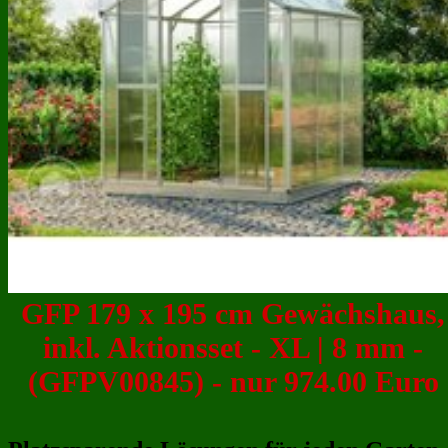
GFP 179 x 195 cm Gewächshaus,
inkl. Aktionsset - XL | 8 mm -
(GFPV00845) - nur 974.00 Euro