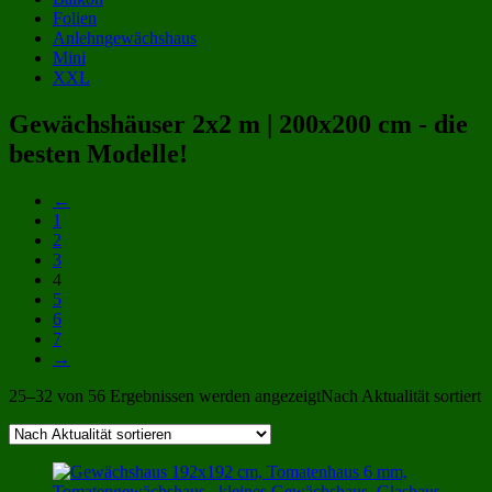
Folien
Anlehngewächshaus
Mini
XXL
Gewächshäuser 2x2 m | 200x200 cm - die
besten Modelle!
←
1
2
3
4
5
6
7
→
25–32 von 56 Ergebnissen werden angezeigt
Nach Aktualität sortiert