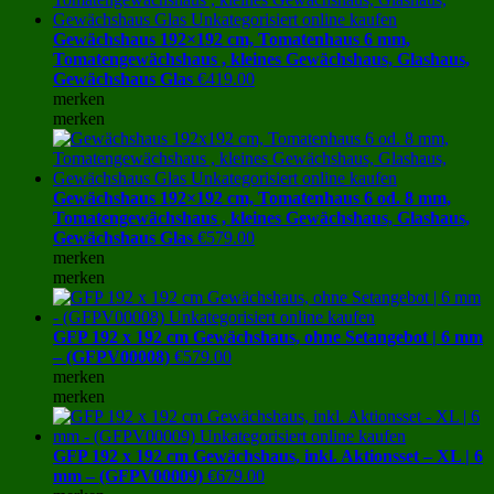
Gewächshaus 192×192 cm, Tomatenhaus 6 mm,
Tomatengewächshaus , kleines Gewächshaus, Glashaus,
Gewächshaus Glas
€
419.00
merken
merken
Gewächshaus 192×192 cm, Tomatenhaus 6 od. 8 mm,
Tomatengewächshaus , kleines Gewächshaus, Glashaus,
Gewächshaus Glas
€
579.00
merken
merken
GFP 192 x 192 cm Gewächshaus, ohne Setangebot | 6 mm
– (GFPV00008)
€
579.00
merken
merken
GFP 192 x 192 cm Gewächshaus, inkl. Aktionsset – XL | 6
mm – (GFPV00009)
€
679.00