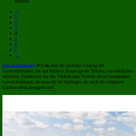
merken
←
1
2
3
4
5
6
7
→
Gewächshäuser
2×2 m
sind die perfekte Lösung für
Gartenliebhaber, die auf kleinem Raum große Träume verwirklichen
möchten. Entdecken Sie die Vielfalt und Vorteile dieser kompakten
Gewächshäuser, die sowohl für Anfänger als auch für erfahrene
Gärtner ideal geeignet sind.