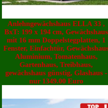
Anlehngewächshaus ELLA 33 ,
BxT: 199 x 194 cm, Gewächshaus
mit 16 mm Doppelstegplatten, 1
Fenster, Einfachtür, Gewächshau
Aluminium, Tomatenhaus,
Gartenhaus, Treibhaus,
gewächshaus günstig, Glashaus -
nur 1349.00 Euro