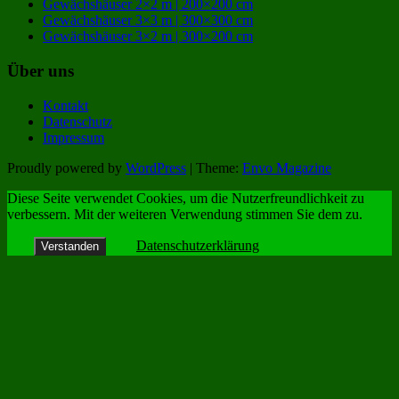
Gewächshäuser 2×2 m | 200×200 cm
Gewächshäuser 3×3 m | 300×300 cm
Gewächshäuser 3×2 m | 300×200 cm
Über uns
Kontakt
Datenschutz
Impressum
Proudly powered by
WordPress
|
Theme:
Envo Magazine
Diese Seite verwendet Cookies, um die Nutzerfreundlichkeit zu
verbessern. Mit der weiteren Verwendung stimmen Sie dem zu.
Datenschutzerklärung
Verstanden