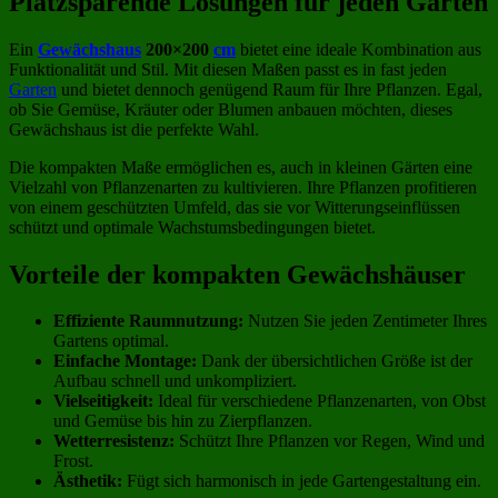
Platzsparende Lösungen für jeden Garten
Ein
Gewächshaus
200×200
cm
bietet eine ideale Kombination aus
Funktionalität und Stil. Mit diesen Maßen passt es in fast jeden
Garten
und bietet dennoch genügend Raum für Ihre Pflanzen. Egal,
ob Sie Gemüse, Kräuter oder Blumen anbauen möchten, dieses
Gewächshaus ist die perfekte Wahl.
Die kompakten Maße ermöglichen es, auch in kleinen Gärten eine
Vielzahl von Pflanzenarten zu kultivieren. Ihre Pflanzen profitieren
von einem geschützten Umfeld, das sie vor Witterungseinflüssen
schützt und optimale Wachstumsbedingungen bietet.
Vorteile der kompakten Gewächshäuser
Effiziente Raumnutzung:
Nutzen Sie jeden Zentimeter Ihres
Gartens optimal.
Einfache Montage:
Dank der übersichtlichen Größe ist der
Aufbau schnell und unkompliziert.
Vielseitigkeit:
Ideal für verschiedene Pflanzenarten, von Obst
und Gemüse bis hin zu Zierpflanzen.
Wetterresistenz:
Schützt Ihre Pflanzen vor Regen, Wind und
Frost.
Ästhetik:
Fügt sich harmonisch in jede Gartengestaltung ein.