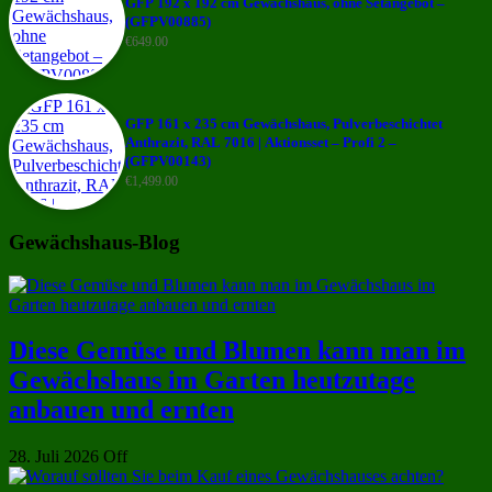
GFP 192 x 192 cm Gewächshaus, ohne Setangebot –
(GFPV00885)
€
649.00
GFP 161 x 235 cm Gewächshaus, Pulverbeschichtet
Anthrazit, RAL 7016 | Aktionsset – Profi 2 –
(GFPV00143)
€
1,499.00
Gewächshaus-Blog
Diese Gemüse und Blumen kann man im
Gewächshaus im Garten heutzutage
anbauen und ernten
28. Juli 2026
Off